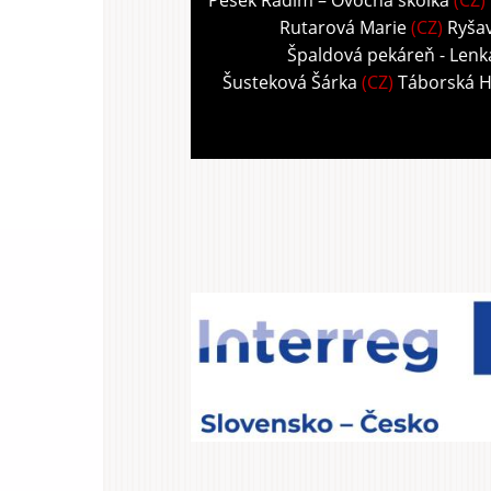
Pešek Radim – Ovocná školka
(CZ)
Rutarová Marie
(CZ)
Ryša
Špaldová pekáreň - Len
Šusteková Šárka
(CZ)
Táborská 