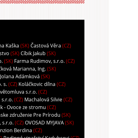
ma Kaška
(SK)
Častová Věra
(CZ)
stvo
(SK)
Cíbik Jakub
(SK)
o.
(SK)
Farma Rudimov, s.r.o.
(CZ)
ková Marianna, Ing.
(SK)
 Jolana Adámková
(SK)
 s.
(CZ)
Koláčkovic dílna
(CZ)
větomluva s.r.o.
(CZ)
s.r.o.
(CZ)
Machalová Silvie
(CZ)
k - Ovoce ze stromu
(CZ)
ske združenie Pre Prírodu
(SK)
s.r.o.
(CZ)
OVOSAD MYJAVA
(SK)
nzion Berdina
(CZ)