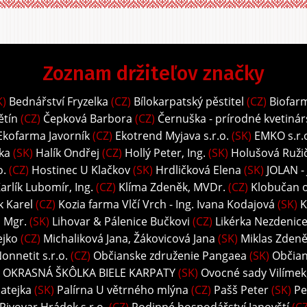
Zoznam držiteľov značky
K)
Bednářství Fryzelka
(CZ)
Bílokarpatský pěstitel
(CZ)
Biofar
ětín
(CZ)
Čepková Barbora
(CZ)
Černuška - prírodné kvetinár
Ekofarma Javorník
(CZ)
Ekotrend Myjava s.r.o.
(SK)
EMKO s.r.
ka
(SK)
Halík Ondřej
(CZ)
Hollý Peter, Ing.
(SK)
Holušová Ružič
o.
(CZ)
Hostinec U Klačkov
(SK)
Hrdličková Elena
(SK)
JOLAN -
arlík Lubomír, Ing.
(CZ)
Klíma Zdeněk, MVDr.
(CZ)
Klobučan o.
k Karel
(CZ)
Kozia farma Vlčí Vrch - Ing. Ivana Kodajová
(SK)
K
, Mgr.
(SK)
Lihovar & Pálenice Bučkovi
(CZ)
Likérka Nezdenice 
ejko
(CZ)
Michaliková Jana, Žákovicová Jana
(SK)
Miklas Zdeně
onnetit s.r.o.
(CZ)
Občianske združenie Pangaea
(SK)
Občian
 OKRASNÁ ŠKÔLKA BIELE KARPATY
(SK)
Ovocné sady Vilímek, 
atejka
(SK)
Palírna U větrného mlýna
(CZ)
Pašš Peter
(SK)
Pe