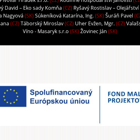
Pivovar Hrádek s.r.o.
(CZ)
Rodinné hospodářství Janovští
(CZ
vý David – Eko sady Komňa
(CZ)
Ryšavý Rostislav – Olejářství
ka Nagyová
(SK)
Súkeníková Katarína, Ing.
(SK)
Šuráň Pavel
(C
Hana
(CZ)
Táborský Miroslav
(CZ)
Uher Evžen, Mgr.
(CZ)
Valaš
Víno - Masaryk s.r.o
(SK)
Žovinec Ján
(SK)