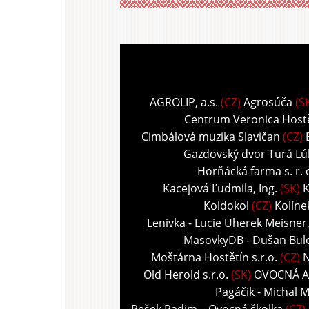
AGROLIP, a.s.
(CZ)
Agrosúča
(S
Centrum Veronica Host
Cimbálová muzika Slavičan
(CZ)
Gazdovský dvor Turá Lú
Horňácká farma s. r. 
Kacejová Ľudmila, Ing.
(SK)
K
Koldokol
(CZ)
Kolíne
Lenivka - Lucie Uherek Meisner
MasovkyDB - Dušan Bul
Moštárna Hostětín s.r.o.
(CZ)
N
Old Herold s.r.o.
(SK)
OVOCNÁ A
Pagáčik - Michal M