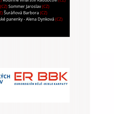
)
Rodinné vinařství Kadubcovi
(CZ)
(CZ)
Sommer Jaroslav
(CZ)
Z)
Šuráňová Barbora
(CZ)
ské panenky - Alena Dynková
(CZ)