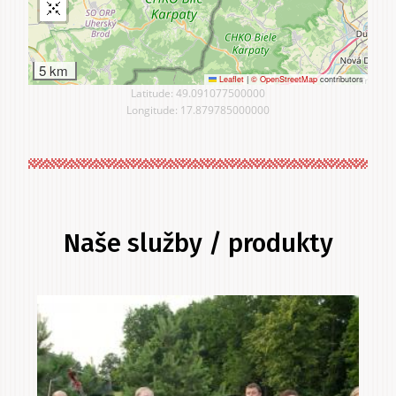
5 km
Leaflet
|
© OpenStreetMap
contributors
Latitude: 49.091077500000
Longitude: 17.879785000000
Naše služby / produkty