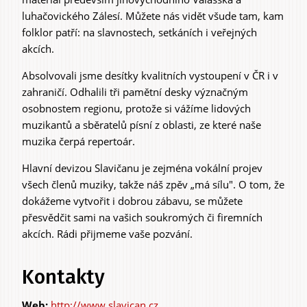
luhačovického Zálesí. Můžete nás vidět všude tam, kam
folklor patří: na slavnostech, setkáních i veřejných
akcích.
Absolvovali jsme desítky kvalitních vystoupení v ČR i v
zahraničí. Odhalili tři pamětní desky význačným
osobnostem regionu, protože si vážíme lidových
muzikantů a sběratelů písní z oblasti, ze které naše
muzika čerpá repertoár.
Hlavní devizou Slavičanu je zejména vokální projev
všech členů muziky, takže náš zpěv „má sílu". O tom, že
dokážeme vytvořit i dobrou zábavu, se můžete
přesvědčit sami na vašich soukromých či firemních
akcích. Rádi přijmeme vaše pozvání.
Kontakty
http://www.slavican.cz