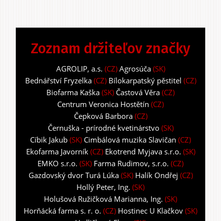
Zoznam držiteľov značky
AGROLIP, a.s.
(CZ)
Agrosúča
(SK)
Bednářství Fryzelka
(CZ)
Bílokarpatský pěstitel
(CZ)
Biofarma Kaška
(SK)
Častová Věra
(CZ)
Centrum Veronica Hostětín
(CZ)
Čepková Barbora
(CZ)
Černuška - prírodné kvetinárstvo
(SK)
Cíbik Jakub
(SK)
Cimbálová muzika Slavičan
(CZ)
Ekofarma Javorník
(CZ)
Ekotrend Myjava s.r.o.
(SK)
EMKO s.r.o.
(SK)
Farma Rudimov, s.r.o.
(CZ)
Gazdovský dvor Turá Lúka
(SK)
Halík Ondřej
(CZ)
Hollý Peter, Ing.
(SK)
Holušová Ružičková Marianna, Ing.
(SK)
Horňácká farma s. r. o.
(CZ)
Hostinec U Klačkov
(SK)