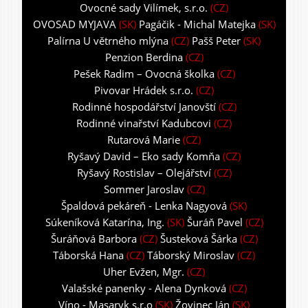
Ovocné sady Vilímek, s.r.o.
(CZ)
OVOSAD MYJAVA
(SK)
Pagáčik - Michal Matejka
(SK)
Palírna U větrného mlýna
(CZ)
Pašš Peter
(SK)
Penzion Berdina
(CZ)
Pešek Radim – Ovocná školka
(CZ)
Pivovar Hrádek s.r.o.
(CZ)
Rodinné hospodářství Janovští
(CZ)
Rodinné vinařství Kadubcovi
(CZ)
Rutarová Marie
(CZ)
Ryšavý David – Eko sady Komňa
(CZ)
Ryšavý Rostislav – Olejářství
(CZ)
Sommer Jaroslav
(CZ)
Špaldová pekáreň - Lenka Nagyová
(SK)
Súkeníková Katarína, Ing.
(SK)
Šuráň Pavel
(CZ)
Šuráňová Barbora
(CZ)
Šusteková Šárka
(CZ)
Táborská Hana
(CZ)
Táborský Miroslav
(CZ)
Uher Evžen, Mgr.
(CZ)
Valašské panenky - Alena Dynková
(CZ)
Víno - Masaryk s.r.o
(SK)
Žovinec Ján
(SK)