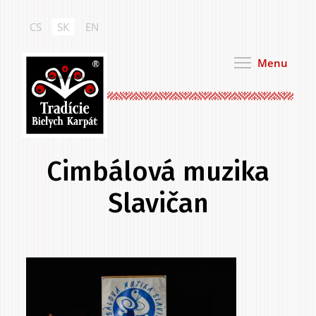
Skočiť
na
CS
SK
EN
hlavný
obsah
Menu
Tradície Bielych Karpát
Cimbálová muzika
Slavičan
Primárne
.
karty