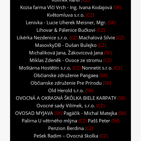
Kozia farma Vlčí Vrch - Ing. Ivana Kodajová
(SK)
Květomluva s.r.o.
(CZ)
Lenivka - Lucie Uherek Meisner, Mgr.
(SK)
Lihovar & Pálenice Bučkovi
(CZ)
Likérka Nezdenice s.r.o.
(CZ)
Machalová Silvie
(CZ)
MasovkyDB - Dušan Bulejko
(CZ)
Michaliková Jana, Žákovicová Jana
(SK)
Miklas Zdeněk - Ovoce ze stromu
(CZ)
Moštárna Hostětín s.r.o.
(CZ)
Nonnetit s.r.o.
(CZ)
Občianske združenie Pangaea
(SK)
Občianske združenie Pre Prírodu
(SK)
Old Herold s.r.o.
(SK)
OVOCNÁ A OKRASNÁ ŠKÔLKA BIELE KARPATY
(SK)
Ovocné sady Vilímek, s.r.o.
(CZ)
OVOSAD MYJAVA
(SK)
Pagáčik - Michal Matejka
(SK)
Palírna U větrného mlýna
(CZ)
Pašš Peter
(SK)
Penzion Berdina
(CZ)
Pešek Radim – Ovocná školka
(CZ)