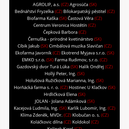
AGROLIP, a.s.
(CZ)
Agrosúča
(SK)
Bednářství Fryzelka
(CZ)
Bílokarpatský pěstitel
(CZ)
Biofarma Kaška
(SK)
Častová Věra
(CZ)
Centrum Veronica Hostětín
(CZ)
Čepková Barbora
(CZ)
Černuška - prírodné kvetinárstvo
(SK)
Cíbik Jakub
(SK)
Cimbálová muzika Slavičan
(CZ)
Ekofarma Javorník
(CZ)
Ekotrend Myjava s.r.o.
(SK)
EMKO s.r.o.
(SK)
Farma Rudimov, s.r.o.
(CZ)
Gazdovský dvor Turá Lúka
(SK)
Halík Ondřej
(CZ)
Hollý Peter, Ing.
(SK)
Holušová Ružičková Marianna, Ing.
(SK)
Horňácká farma s. r. o.
(CZ)
Hostinec U Klačkov
(SK)
Hrdličková Elena
(SK)
JOLAN - Jolana Adámková
(SK)
Kacejová Ľudmila, Ing.
(SK)
Karlík Lubomír, Ing.
(CZ)
Klíma Zdeněk, MVDr.
(CZ)
Klobučan o. s.
(CZ)
Koláčkovic dílna
(CZ)
Koldokol
(CZ)
Kolínek Karel
(CZ)