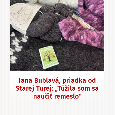
Jana Bublavá, priadka od
Starej Turej: „Túžila som sa
naučiť remeslo“