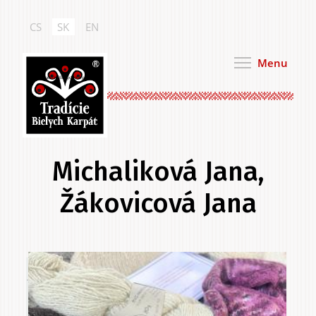
Skočiť
na
CS
SK
EN
hlavný
obsah
Menu
Tradície Bielych Karpát
Michaliková Jana,
Žákovicová Jana
Primárne
.
karty