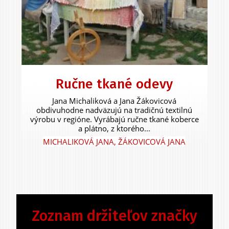
Ručne tkané odevy
Jana Michaliková a Jana Žákovicová
obdivuhodne nadväzujú na tradičnú textilnú
výrobu v regióne. Vyrábajú ručne tkané koberce
a plátno, z ktorého...
MICHALIKOVÁ JANA, ŽÁKOVICOVÁ JANA
Zoznam držiteľov značky