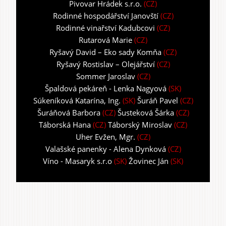
Pivovar Hrádek s.r.o.
(CZ)
Rodinné hospodářství Janovští
(CZ)
Rodinné vinařství Kadubcovi
(CZ)
Rutarová Marie
(CZ)
Ryšavý David – Eko sady Komňa
(CZ)
Ryšavý Rostislav – Olejářství
(CZ)
Sommer Jaroslav
(CZ)
Špaldová pekáreň - Lenka Nagyová
(SK)
Súkeníková Katarína, Ing.
(SK)
Šuráň Pavel
(CZ)
Šuráňová Barbora
(CZ)
Šusteková Šárka
(CZ)
Táborská Hana
(CZ)
Táborský Miroslav
(CZ)
Uher Evžen, Mgr.
(CZ)
Valašské panenky - Alena Dynková
(CZ)
Víno - Masaryk s.r.o
(SK)
Žovinec Ján
(SK)