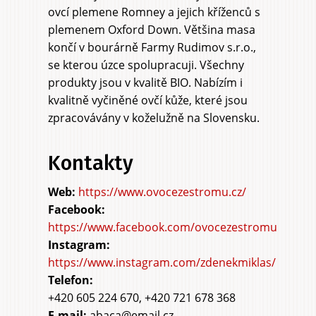
ovcí plemene Romney a jejich kříženců s
plemenem Oxford Down. Většina masa
končí v bourárně Farmy Rudimov s.r.o.,
se kterou úzce spolupracuji. Všechny
produkty jsou v kvalitě BIO. Nabízím i
kvalitně vyčiněné ovčí kůže, které jsou
zpracovávány v koželužně na Slovensku.
Kontakty
https://www.ovocezestromu.cz/
https://www.facebook.com/ovocezestromu
https://www.instagram.com/zdenekmiklas/
Telefon:
+420 605 224 670, +420 721 678 368
E-mail:
abaca@email.cz