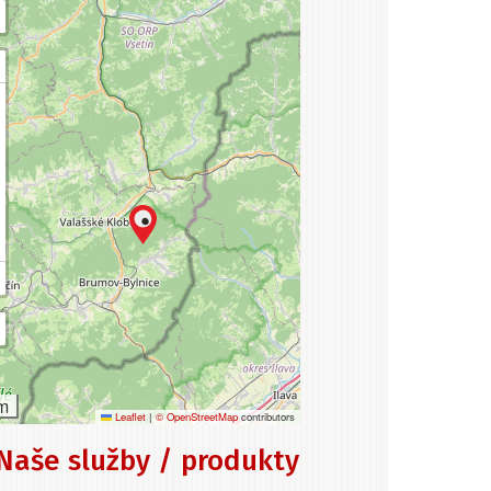
m
Leaflet
|
© OpenStreetMap
contributors
Naše služby / produkty