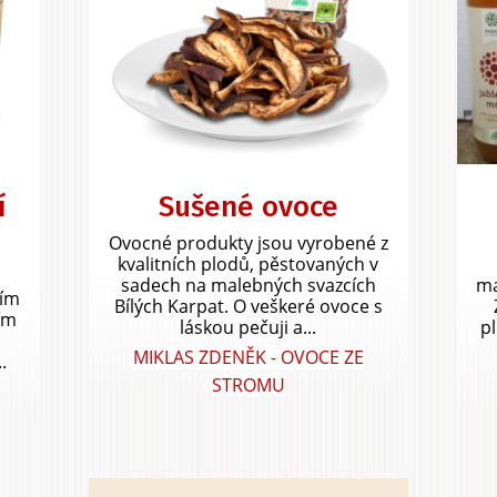
í
Sušené ovoce
Ovocné produkty jsou vyrobené z
kvalitních plodů, pěstovaných v
sadech na malebných svazcích
ma
ním
Bílých Karpat. O veškeré ovoce s
ím
láskou pečuji a...
p
MIKLAS ZDENĚK - OVOCE ZE
.
STROMU