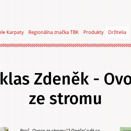
ele Karpaty
Regionálna značka TBK
Produkty
Držitelia
klas Zdeněk - Ov
ze stromu
Proč „Ovoce ze stromu"? Dnešní svět se