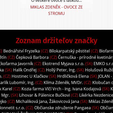
O veškeré ovoce s láskou...
MIKLAS ZDENĚK - OVOCE ZE
STROMU
Zoznam držiteľov značky
K)
Bednářství Fryzelka
(CZ)
Bílokarpatský pěstitel
(CZ)
Biofar
ětín
(CZ)
Čepková Barbora
(CZ)
Černuška - prírodné kvetinár
Ekofarma Javorník
(CZ)
Ekotrend Myjava s.r.o.
(SK)
EMKO s.r.
ka
(SK)
Halík Ondřej
(CZ)
Hollý Peter, Ing.
(SK)
Holušová Ružič
o.
(CZ)
Hostinec U Klačkov
(SK)
Hrdličková Elena
(SK)
JOLAN -
arlík Lubomír, Ing.
(CZ)
Klíma Zdeněk, MVDr.
(CZ)
Klobučan o.
k Karel
(CZ)
Kozia farma Vlčí Vrch - Ing. Ivana Kodajová
(SK)
K
, Mgr.
(SK)
Lihovar & Pálenice Bučkovi
(CZ)
Likérka Nezdenice 
ejko
(CZ)
Michaliková Jana, Žákovicová Jana
(SK)
Miklas Zdeně
onnetit s.r.o.
(CZ)
Občianske združenie Pangaea
(SK)
Občian