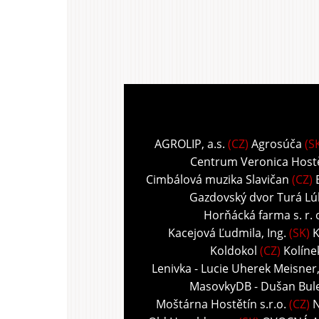
AGROLIP, a.s.
(CZ)
Agrosúča
(S
Centrum Veronica Host
Cimbálová muzika Slavičan
(CZ)
Gazdovský dvor Turá Lú
Horňácká farma s. r. 
Kacejová Ľudmila, Ing.
(SK)
K
Koldokol
(CZ)
Kolíne
Lenivka - Lucie Uherek Meisner
MasovkyDB - Dušan Bul
Moštárna Hostětín s.r.o.
(CZ)
N