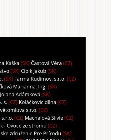
ma Kaška
(SK)
Častová Věra
(CZ)
stvo
(SK)
Cíbik Jakub
(SK)
o.
(SK)
Farma Rudimov, s.r.o.
(CZ)
ková Marianna, Ing.
(SK)
 Jolana Adámková
(SK)
 s.
(CZ)
Koláčkovic dílna
(CZ)
větomluva s.r.o.
(CZ)
s.r.o.
(CZ)
Machalová Silvie
(CZ)
k - Ovoce ze stromu
(CZ)
ske združenie Pre Prírodu
(SK)