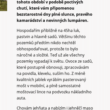
tohoto období v podobě poctivých
chutí, které vám připomenou
bezstarostné dny plné slunce, pravého
kamarádství a nevinných lumpáren.
Hospodařím přibližně na 45ha luk,
pastvin a hlavně sadů. Většinu těchto
pozemků předtím nikdo nechtěl
obhospodařovat, protože to bylo
náročné a složité. Teď už ale všechny
pozemky vypadají k světu. Ovoce ze sadů,
které postupně obnovuji, zpracovávám
na povidla, klevelu, suším ho. Z méně
kvalitních jablek vyrábím pasterovaný
mošt v mobilní, a plně samostatné
moštovací lince na podvozku nákladního
auta.
Chovám jehňata a nabízím i jehněčí maso