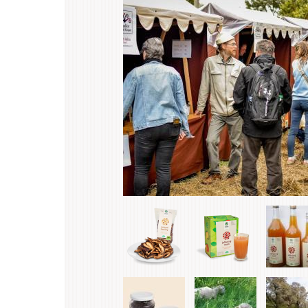
Primárne
.
karty