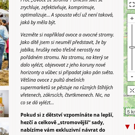
zrychluje, zefektivňuje, komprimuje,
optimalizuje… A spousta věcí už není taková,
jaká by měla být.
Vezměte si například ovoce a ovocné stromy.
Jako dítě jsem si neuměl představit, že by
jablka, hrušky nebo třešně nerostly na
pořádném stromu. Na stromu, na který se
dalo vylézt, objevovat z jeho koruny nové
horizonty a vůbec si připadat jako pán světa.
Většina ovoce z pultů dnešních
supermarketů se pěstuje na různých štíhlých
vřetenech, zákrscích, čtvrtkmenech. Nic, na
co se dá vylézt…
5 k
Pokud si z dětství vzpomínáte na lepší,
hezčí a celkově „stromovější“ sady,
▼ 
nabízíme vám exkluzivní návrat do