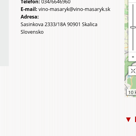
Telefon:
034/6646960
E-mail:
vino-masaryk@vino-masaryk.sk
Adresa:
Sasinkova 2333/18A 90901 Skalica
Slovensko
10 
▼ 