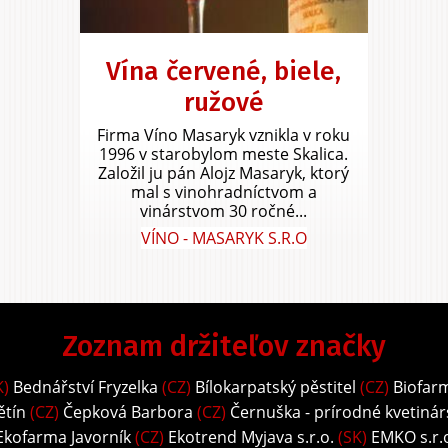
Vína červené, biele,
ružové
Firma Víno Masaryk vznikla v roku
1996 v starobylom meste Skalica.
Založil ju pán Alojz Masaryk, ktorý
mal s vinohradníctvom a
vinárstvom 30 ročné...
VÍNO - MASARYK S.R.O
Zoznam držiteľov značky
K)
Bednářství Fryzelka
(CZ)
Bílokarpatský pěstitel
(CZ)
Biofar
ětín
(CZ)
Čepková Barbora
(CZ)
Černuška - prírodné kvetinár
Ekofarma Javorník
(CZ)
Ekotrend Myjava s.r.o.
(SK)
EMKO s.r.