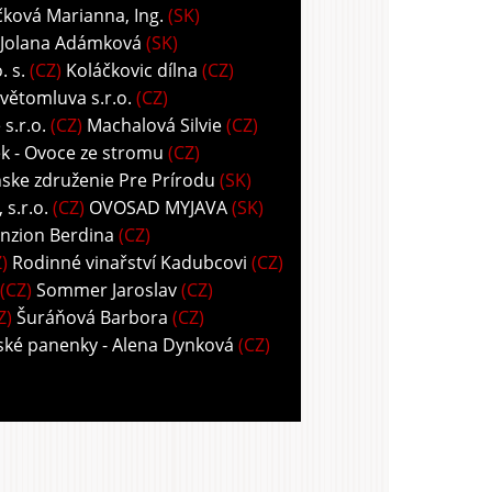
ková Marianna, Ing.
(SK)
 Jolana Adámková
(SK)
 s.
(CZ)
Koláčkovic dílna
(CZ)
větomluva s.r.o.
(CZ)
s.r.o.
(CZ)
Machalová Silvie
(CZ)
k - Ovoce ze stromu
(CZ)
ske združenie Pre Prírodu
(SK)
s.r.o.
(CZ)
OVOSAD MYJAVA
(SK)
nzion Berdina
(CZ)
)
Rodinné vinařství Kadubcovi
(CZ)
(CZ)
Sommer Jaroslav
(CZ)
Z)
Šuráňová Barbora
(CZ)
ské panenky - Alena Dynková
(CZ)