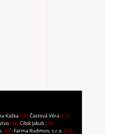
ma Kaška
(SK)
Častová Věra
(CZ)
stvo
(SK)
Cíbik Jakub
(SK)
o.
(SK)
Farma Rudimov, s.r.o.
(CZ)