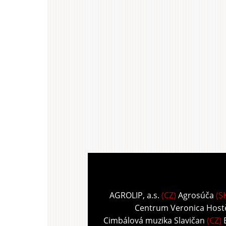
AGROLIP, a.s.
(CZ)
Agrosúča
(S
Centrum Veronica Host
Cimbálová muzika Slavičan
(CZ)