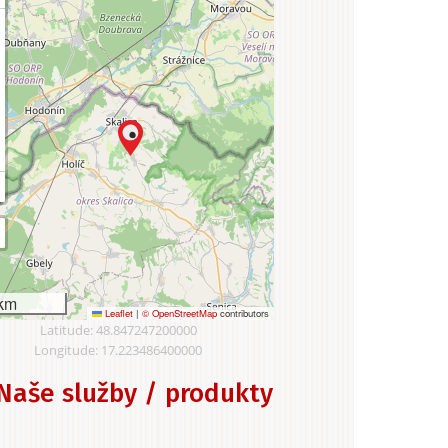
km
Leaflet
|
© OpenStreetMap
contributors
Latitude: 48.847247200000
Longitude: 17.223486400000
Naše služby / produkty