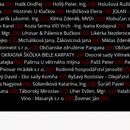
ka
(SK)
Halík Ondřej
(CZ)
Hollý Peter, Ing.
(SK)
Holušová Ružič
o.
(CZ)
Hostinec U Klačkov
(SK)
Hrdličková Elena
(SK)
JOLAN -
arlík Lubomír, Ing.
(CZ)
Klíma Zdeněk, MVDr.
(CZ)
Klobučan o.
k Karel
(CZ)
Kozia farma Vlčí Vrch - Ing. Ivana Kodajová
(SK)
K
, Mgr.
(SK)
Lihovar & Pálenice Bučkovi
(CZ)
Likérka Nezdenice 
ejko
(CZ)
Michaliková Jana, Žákovicová Jana
(SK)
Miklas Zdeně
onnetit s.r.o.
(CZ)
Občianske združenie Pangaea
(SK)
Občian
 OKRASNÁ ŠKÔLKA BIELE KARPATY
(SK)
Ovocné sady Vilímek, 
atejka
(SK)
Palírna U větrného mlýna
(CZ)
Pašš Peter
(SK)
Pe
Pivovar Hrádek s.r.o.
(CZ)
Rodinné hospodářství Janovští
(CZ
vý David – Eko sady Komňa
(CZ)
Ryšavý Rostislav – Olejářství
ka Nagyová
(SK)
Súkeníková Katarína, Ing.
(SK)
Šuráň Pavel
(C
Hana
(CZ)
Táborský Miroslav
(CZ)
Uher Evžen, Mgr.
(CZ)
Valaš
Víno - Masaryk s.r.o
(SK)
Žovinec Ján
(SK)