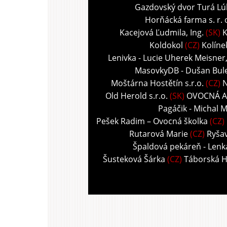
Gazdovský dvor Turá Lú
Horňácká farma s. r. 
Kacejová Ľudmila, Ing.
(SK)
K
Koldokol
(CZ)
Kolíne
Lenivka - Lucie Uherek Meisner
MasovkyDB - Dušan Bul
Moštárna Hostětín s.r.o.
(CZ)
N
Old Herold s.r.o.
(SK)
OVOCNÁ A
Pagáčik - Michal M
Pešek Radim – Ovocná školka
(CZ)
Rutarová Marie
(CZ)
Ryša
Špaldová pekáreň - Len
Šusteková Šárka
(CZ)
Táborská 