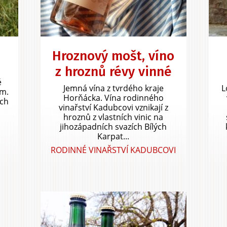
Hroznový mošt, víno
z hroznů révy vinné
u
é
Jemná vína z tvrdého kraje
L
m.
Horňácka. Vína rodinného
ých
vinařství Kadubcovi vznikají z
hroznů z vlastních vinic na
jihozápadních svazích Bílých
Karpat...
RODINNÉ VINAŘSTVÍ KADUBCOVI