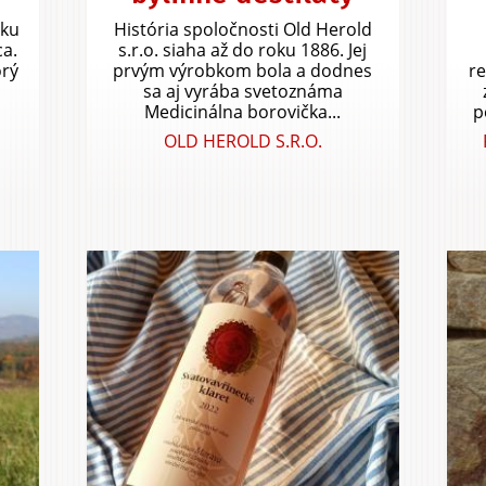
oku
História spoločnosti Old Herold
ca.
s.r.o. siaha až do roku 1886. Jej
orý
prvým výrobkom bola a dodnes
r
sa aj vyrába svetoznáma
Medicinálna borovička...
p
OLD HEROLD S.R.O.