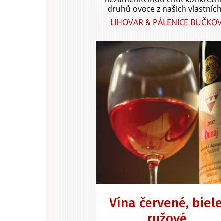
druhů ovoce z našich vlastních.
LIHOVAR & PÁLENICE BUČKOV
Vína červené, biele
ružové