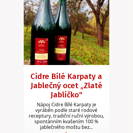
Cidre Bílé Karpaty a
Jablečný ocet „Zlaté
Jablíčko"
Nápoj Cidre Bílé Karpaty je
vyráběn podle staré rodové
receptury, tradiční ruční výrobou,
spontánním kvašením 100 %
jablečného moštu bez...