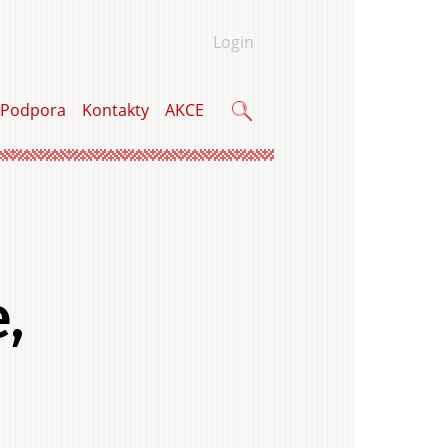
Login
Podpora
Kontakty
AKCE
Vyhľadávanie
,
u a bytu