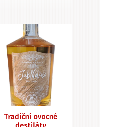
Tradiční ovocné
destiláty