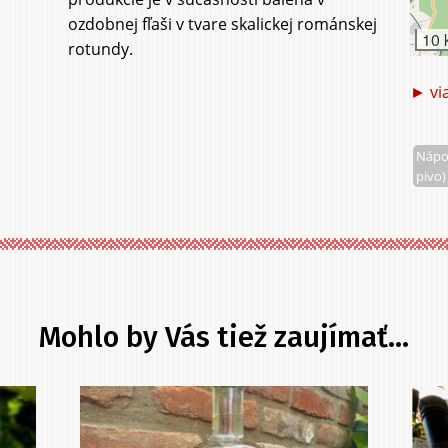
ozdobnej fľaši v tvare skalickej románskej
10 
rotundy.
► vi
Nápoj
pivo)
Mohlo by Vás tiež zaujímať...