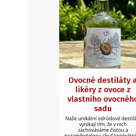
Ovocné destiláty 
likéry z ovoce z
vlastního ovocnéh
sadu
Naše unikátní odrůdové destil
vynikají tím, že v nich
zachováváme čistou a
nezaměnitelnou chuť konkrétn