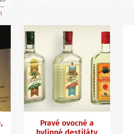
..
I
,
Pravé ovocné a
bylinné destiláty