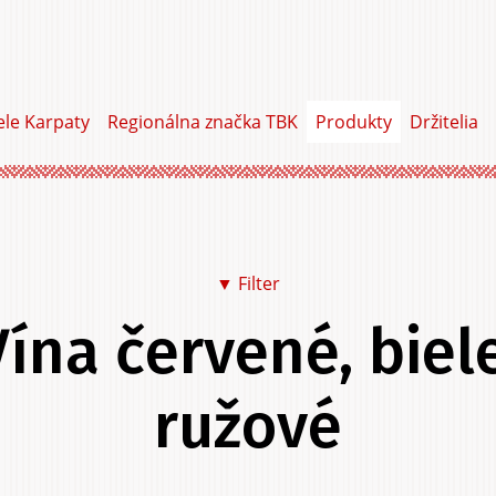
ele Karpaty
Regionálna značka TBK
Produkty
Držitelia
▼ Filter
Vína červené, biele
Jedlo a pitie
Na seba
Do dom
ružové
Do záhrady
Služby
Zážitky