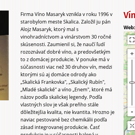
a sadu
a agrot
Vín
Firma Víno Masaryk vznikla v roku 1996 v
starobylom meste Skalica. Založil ju pán
Alojz Masaryk, ktorý mal s
vinohradníctvom a vinárstvom 30 ročné
skúsenosti. Zaumienil si, že naučí ľudí
rozoznávať dobré víno, a predovšetkým
to z domácej produkcie. V ponuke má v
súčasnosti viac než 30 druhov vín, medzi
ktorými sú aj domáce odrody ako
„Skalická Frankovka", „Skalický Rubín",
„Mladé skalické" a víno „Enem", ktoré má
názov podľa skalickej legendy. Podľa
vlastných slov je však preňho stále
dôležitejšia kvalita, nie kvantita. Hrozno je
naviac pestované bez chemikálii podľa
zásad integrovanej produkcie. Časť
produkcie je v súčasnosti balená v