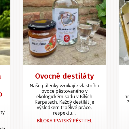
a
Ovocné destiláty
Naše pálenky vznikají z vlastního
ovoce pěstovaného v
o
ekologickém sadu v Bílých
hr
Karpatech. Každý destilát je
P
výsledkem trpělivé práce,
áty
respektu...
BÍLOKARPATSKÝ PĚSTITEL
ích