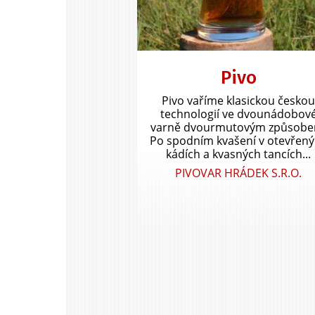
Pivo
Pivo vaříme klasickou česko
technologií ve dvounádobov
varně dvourmutovým způsobe
Po spodním kvašení v otevřen
kádích a kvasných tancích...
PIVOVAR HRÁDEK S.R.O.