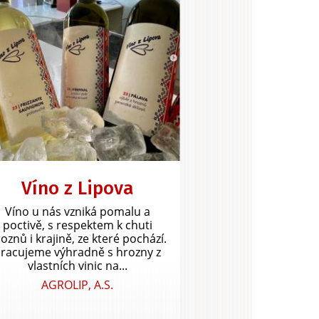
Víno z Lipova
Víno u nás vzniká pomalu a
poctivě, s respektem k chuti
oznů i krajině, ze které pochází.
racujeme výhradně s hrozny z
vlastních vinic na...
AGROLIP, A.S.