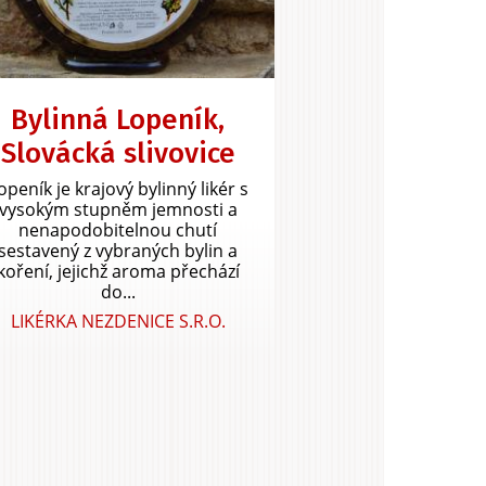
Bylinná Lopeník,
Slovácká slivovice
openík je krajový bylinný likér s
vysokým stupněm jemnosti a
nenapodobitelnou chutí
sestavený z vybraných bylin a
koření, jejichž aroma přechází
do...
LIKÉRKA NEZDENICE S.R.O.