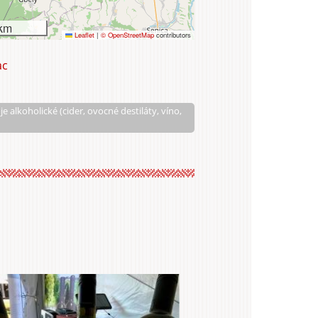
km
Leaflet
|
© OpenStreetMap
contributors
ac
Víno
-
Masaryk
e alkoholické (cider, ovocné destiláty, víno,
s.r.o