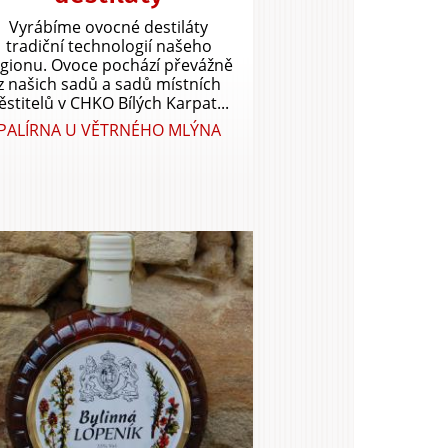
Vyrábíme ovocné destiláty
tradiční technologií našeho
egionu. Ovoce pochází převážně
z našich sadů a sadů místních
ěstitelů v CHKO Bílých Karpat...
PALÍRNA U VĚTRNÉHO MLÝNA