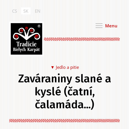
Skočiť
na
CS
SK
EN
hlavný
obsah
Menu
Tradície Bielych Karpát
Jedlo a pitie
Zaváraniny slané a
Jedlo a pitie
kyslé (čatní,
čalamáda...)
Na seba