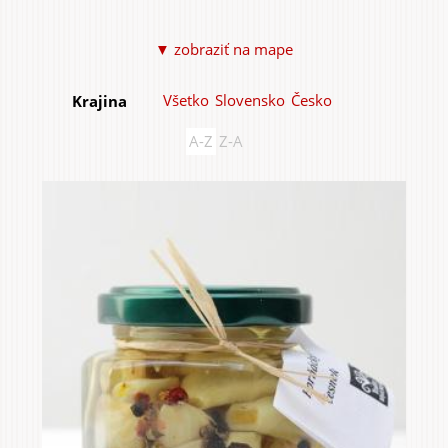
▼ zobraziť na mape
Všetko
Slovensko
Česko
Krajina
Do domu a bytu
A-Z
Z-A
Do záhrady a sadu
Služby