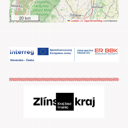
20 km
Leaflet
|
© OpenStreetMap
contributors