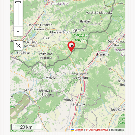
20 km
Leaflet
|
© OpenStreetMap
contributors