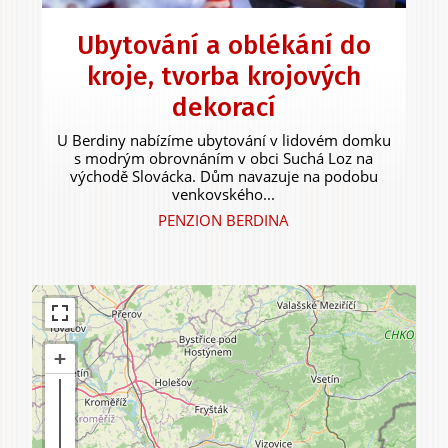
Ubytování a oblékání do
kroje, tvorba krojových
Zážitky
dekorací
a agroturistika
U Berdiny nabízíme ubytování v lidovém domku
s modrým obrovnáním v obci Suchá Loz na
východě Slovácka. Dům navazuje na podobu
venkovského...
PENZION BERDINA