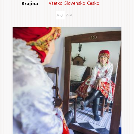
Všetko
Slovensko
Česko
Krajina
A-Z
Z-A
Do domu a bytu
Do záhrady a sadu
Služby