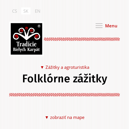
Skočiť
na
CS
SK
EN
hlavný
obsah
Menu
Tradície Bielych Karpát
Zážitky a agroturistika
Folklórne zážitky
Jedlo a pitie
▼ zobraziť na mape
Na seba