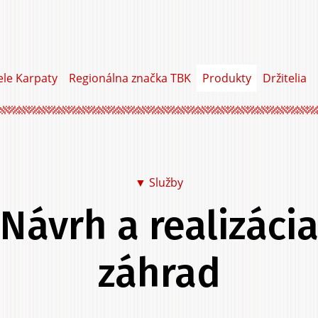
ele Karpaty
Regionálna značka TBK
Produkty
Držitelia
Služby
Návrh a realizáci
Jedlo a pitie
Na seba
Do dom
záhrad
Do záhrady
Služby
Zážitky