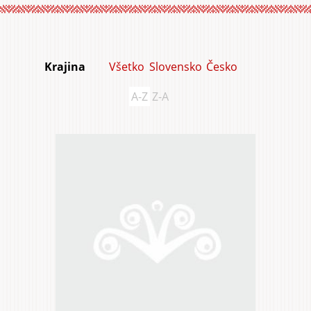
a sadu
a agrot
Všetko
Slovensko
Česko
Krajina
A-Z
Z-A