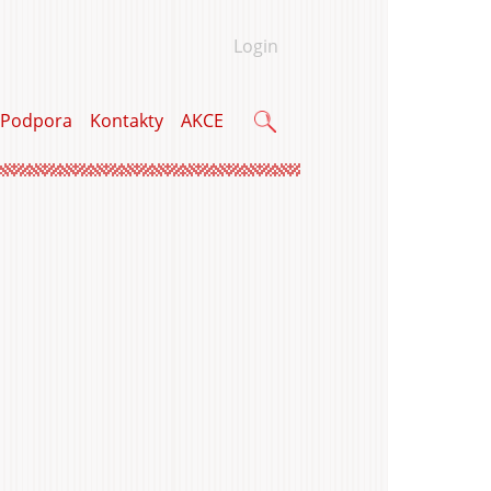
Login
Podpora
Kontakty
AKCE
Vyhľadávanie
a
u a bytu