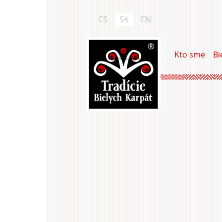
Skočiť
na
CS
SK
EN
hlavný
obsah
Kto sme
Bi
Tradície Bielych Karpát