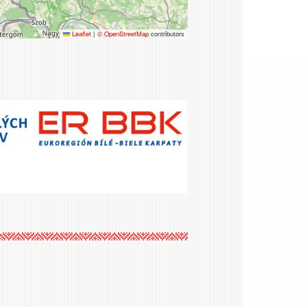
Leaflet
|
© OpenStreetMap
contributors