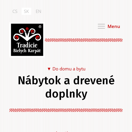
Skočiť
na
CS
SK
EN
hlavný
obsah
Menu
Tradície Bielych Karpát
Do domu a bytu
Nábytok a drevené
Jedlo a pitie
doplnky
Na seba