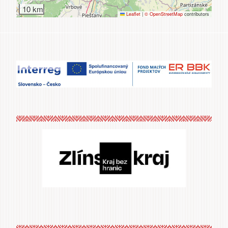
10 km
Leaflet
|
© OpenStreetMap
contributors