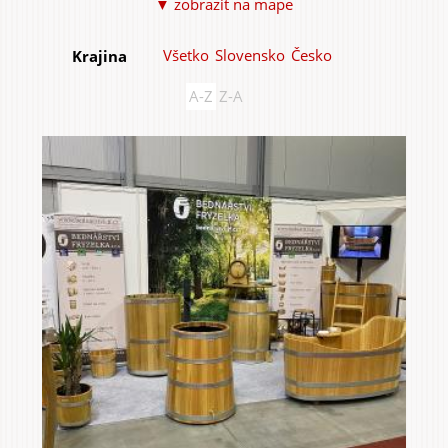
▼ zobraziť na mape
Všetko
Slovensko
Česko
Krajina
A-Z
Z-A
Do domu a bytu
Do záhrady a sadu
Služby