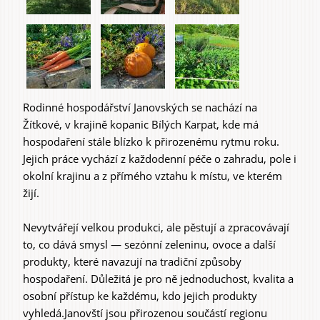
Rodinné hospodářství Janovských se nachází na
Žítkové, v krajině kopanic Bílých Karpat, kde má
hospodaření stále blízko k přirozenému rytmu roku.
Jejich práce vychází z každodenní péče o zahradu, pole i
okolní krajinu a z přímého vztahu k místu, ve kterém
žijí.
Nevytvářejí velkou produkci, ale pěstují a zpracovávají
to, co dává smysl — sezónní zeleninu, ovoce a další
produkty, které navazují na tradiční způsoby
hospodaření. Důležitá je pro ně jednoduchost, kvalita a
osobní přístup ke každému, kdo jejich produkty
vyhledá.Janovští jsou přirozenou součástí regionu