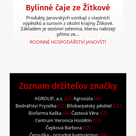
Bylinné čaje ze Žítkové
Produkty Janovských vznikají z vlastních
výpěstků a surovin z okolní krajiny Žítkové.
Základem je sezónní zelenina, kterou nabízejí
přímo ze...
RODINNÉ HOSPODÁŘSTVÍ JANOVŠTÍ
Zoznam držiteľov značky
AGROLIP, a.s.
(CZ)
Agrosúča
(SK)
Bednářství Fryzelka
(CZ)
Bílokarpatský pěstitel
(CZ)
Biofarma Kaška
(SK)
Častová Věra
(CZ)
Centrum Veronica Hostětín
(CZ)
Čepková Barbora
(CZ)
Černuška - prírodné kvetinárstvo
(SK)