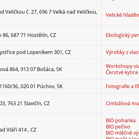
d Veličkou č. 27, 696 7 Velká nad Veličkou,
Velické hľaděn
 86, 687 71 Hostětín, CZ
Ekologický pe
ystřice pod Lopeníkem 301, CZ
Výrobky z vla
Workshopy via
ová 864, 913 07 Bošáca, SK
Čerstvé kytice
 1160/36, 020 01 Púchov, SK
Fotografie a f
03, 763 21 Slavičín, CZ
Cimbálová muz
BIO pohanka
BIO pečivo
ad Vláří 414 , CZ
BIO mléčné vý