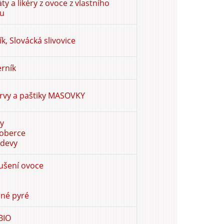
ty a likéry z ovoce z vlastního
u
k, Slovácká slivovice
erník
rvy a paštiky MASOVKY
y
koberce
odevy
ušení ovoce
cné pyré
BIO