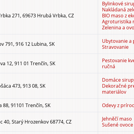
Bylinkové siru
Nakládaná zel
rbka 271, 69673 Hrubá Vrbka, CZ
BIO maso z e
Agroturistika
Zelenina a ov
Ubytovanie a 
ov 791, 916 12 Lubina, SK
Stravovanie
Pestovanie kv
va 12, 911 01 Trenčín, SK
ručná
Domáce sirupy
šáca 473, 913 08, SK
Dekoračné pre
materiálov
 88, 91101 Trenčín, SK
Odevy z príro
Jehněčí maso
c 40, Starý Hrozenkov 68774, CZ
Sušené ovoce