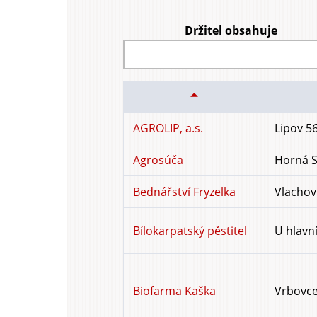
Držitel obsahuje
AGROLIP, a.s.
Lipov 56
Agrosúča
Horná S
Bednářství Fryzelka
Vlachov
Bílokarpatský pěstitel
U hlavní
Biofarma Kaška
Vrbovce