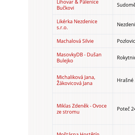
Lihovar & Pálenice
Sudoměř
Bučkovi
Likérka Nezdenice
Nezdeni
s.r.o.
Machalová Silvie
Pozlovic
MasovkyDB - Dušan
Rokytni
Bulejko
Michaliková Jana,
Hrašné 
Žákovicová Jana
Miklas Zdeněk - Ovoce
Poteč 2
ze stromu
Moštárna Hostětín