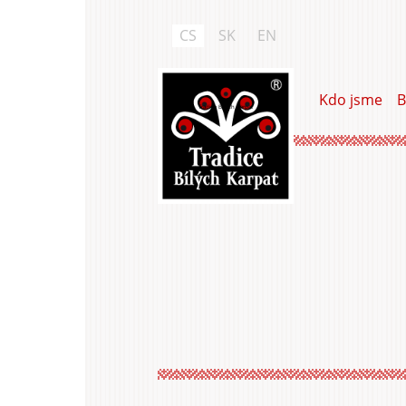
Přejít
k
CS
SK
EN
hlavnímu
obsahu
Kdo jsme
B
Tradice Bílých Karpat