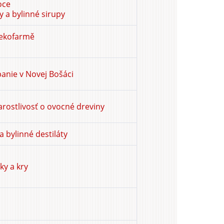
oce
 a bylinné sirupy
 ekofarmě
anie v Novej Bošáci
rostlivosť o ovocné dreviny
 bylinné destiláty
y a kry