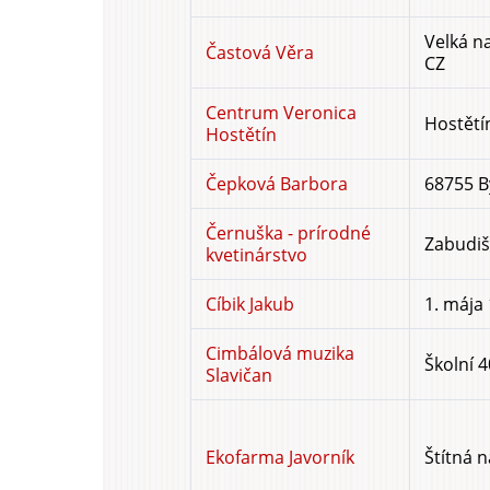
Velká na
Častová Věra
CZ
Centrum Veronica
Hostětín
Hostětín
Čepková Barbora
68755 B
Černuška - prírodné
Zabudiš
kvetinárstvo
Cíbik Jakub
1. mája
Cimbálová muzika
Školní 4
Slavičan
Ekofarma Javorník
Štítná n