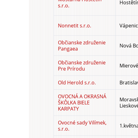
Hostětí
s.r.o.
Nonnetit s.r.o.
Vápenic
Občianske združenie
Nová Bo
Pangaea
Občianske združenie
Mierové
Pre Prírodu
Old Herold s.r.o.
Bratisla
OVOCNÁ A OKRASNÁ
Moravsk
ŠKÔLKA BIELE
Lieskov
KARPATY
Ovocné sady Vilímek,
1.květn
s.r.o.