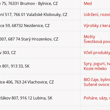
 75, 76331 Brumov - Bylnice, CZ
Med
í 517, 766 01 Valašské Klobouky, CZ
Udržení, rozvo
ce 59, 68732 Nezdenice, CZ
Výrobky z ker
Mošty
 307, 687 74 Starý Hrozenkov, CZ
Švestková povi
 303, CZ
Včelí produkt
Syry, jogurt, 
h 801, 913 33, SK
Kozie mlieko
BIO čaje, byli
ice 406, 763 24 Vlachovice, CZ
Sušené ovoce z
ťákov 807, 916 12 Lubina, SK
Poháre, vázy, 