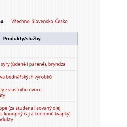
Všechno
Slovensko
Česko
na
Produkty/služby
 syry (údené i parené), bryndza
ava bednářských výrobků
 z vlastního ovoce
áty
pe (za studena lisovaný olej,
, konopný čaj a konopné kvapky)
odukty