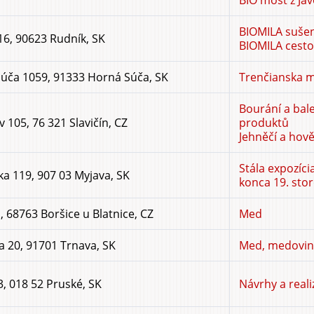
BIO mošt z Ja
BIOMILA sušen
16, 90623 Rudník, SK
BIOMILA cesto
úča 1059, 91333 Horná Súča, SK
Trenčianska 
Bourání a bal
 105, 76 321 Slavičín, CZ
produktů
Jehněčí a hov
Stála expozíci
ka 119, 907 03 Myjava, SK
konca 19. stor
1, 68763 Boršice u Blatnice, CZ
Med
a 20, 91701 Trnava, SK
Med, medovina
3, 018 52 Pruské, SK
Návrhy a real