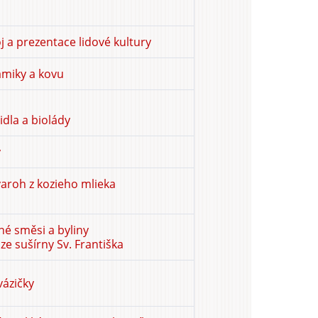
j a prezentace lidové kultury
amiky a kovu
dla a biolády
y
tvaroh z kozieho mlieka
nné směsi a byliny
e sušírny Sv. Františka
vázičky