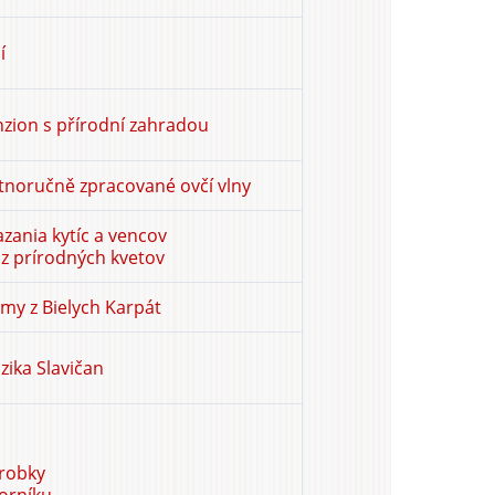
í
nzion s přírodní zahradou
stnoručně zpracované ovčí vlny
zania kytíc a vencov
 z prírodných kvetov
ilmy z Bielych Karpát
ika Slavičan
robky