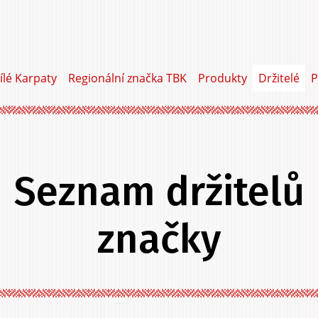
ílé Karpaty
Regionální značka TBK
Produkty
Držitelé
P
Seznam držitelů
značky