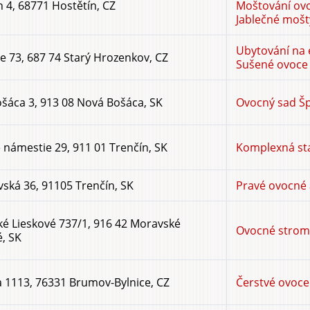
n 4, 68771 Hostětín, CZ
Moštování ov
Jablečné mošty
Ubytování na
e 73, 687 74 Starý Hrozenkov, CZ
Sušené ovoce
šáca 3, 913 08 Nová Bošáca, SK
Ovocný sad Šp
 námestie 29, 911 01 Trenčín, SK
Komplexná sta
vská 36, 91105 Trenčín, SK
Pravé ovocné a
é Lieskové 737/1, 916 42 Moravské
Ovocné stromk
é, SK
a 1113, 76331 Brumov-Bylnice, CZ
Čerstvé ovoce