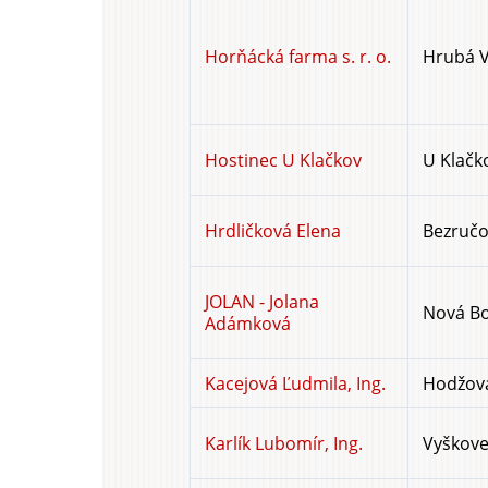
Horňácká farma s. r. o.
Hrubá V
Hostinec U Klačkov
U Klačk
Hrdličková Elena
Bezručo
JOLAN - Jolana
Nová Bo
Adámková
Kacejová Ľudmila, Ing.
Hodžova
Karlík Lubomír, Ing.
Vyškove