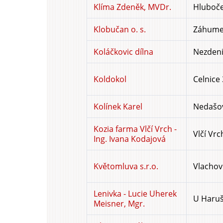
Klíma Zdeněk, MVDr.
Hluboče
Klobučan o. s.
Záhumen
Koláčkovic dílna
Nezdeni
Koldokol
Celnice
Kolínek Karel
Nedašov
Kozia farma Vlčí Vrch -
Vlčí Vrc
Ing. Ivana Kodajová
Květomluva s.r.o.
Vlachov
Lenivka - Lucie Uherek
U Haruš
Meisner, Mgr.