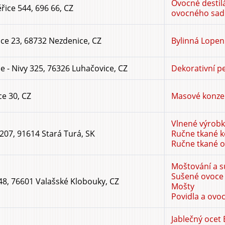
Ovocné destilá
ice 544, 696 66, CZ
ovocného sad
ce 23, 68732 Nezdenice, CZ
Bylinná Lopení
e - Nivy 325, 76326 Luhačovice, CZ
Dekorativní p
ce 30, CZ
Masové konze
Vlnené výrobk
207, 91614 Stará Turá, SK
Ručne tkané 
Ručne tkané 
Moštování a s
Sušené ovoce
48, 76601 Valašské Klobouky, CZ
Mošty
Povidla a ovo
Jablečný ocet 