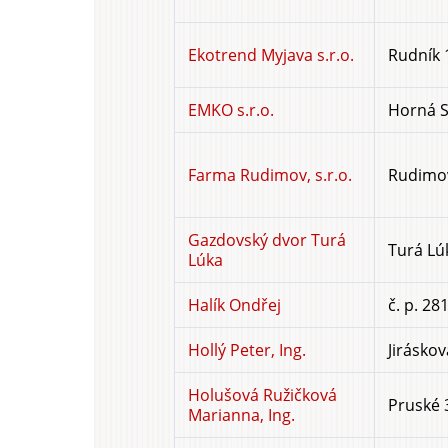
Ekotrend Myjava s.r.o.
Rudník 
EMKO s.r.o.
Horná S
Farma Rudimov, s.r.o.
Rudimov
Gazdovský dvor Turá
Turá Lú
Lúka
Halík Ondřej
č. p. 28
Hollý Peter, Ing.
Jiráskov
Holušová Ružičková
Pruské 
Marianna, Ing.