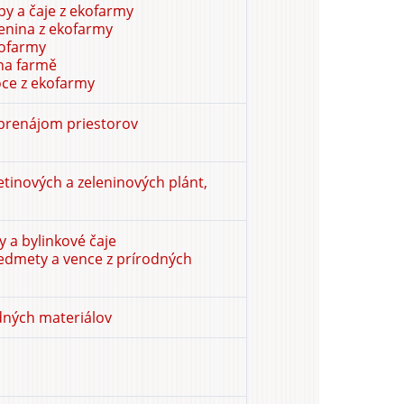
py a čaje z ekofarmy
enina z ekofarmy
kofarmy
 na farmě
oce z ekofarmy
prenájom priestorov
etinových a zeleninových plánt,
 a bylinkové čaje
dmety a vence z prírodných
dných materiálov