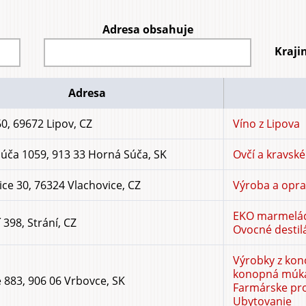
Adresa obsahuje
Kraji
Adresa
0, 69672 Lipov, CZ
Víno z Lipova
úča 1059, 913 33 Horná Súča, SK
Ovčí a kravské
ice 30, 76324 Vlachovice, CZ
Výroba a opr
EKO marmelády
 398, Strání, CZ
Ovocné destil
Výrobky z kono
konopná múka
 883, 906 06 Vrbovce, SK
Farmárske pr
Ubytovanie