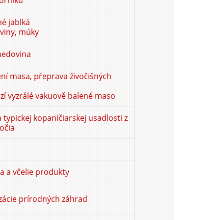
vorníku
é jablká
viny, múky
medovina
ení masa, přeprava živočišných
ězí vyzrálé vakuově balené maso
a typickej kopaničiarskej usadlosti z
očia
 a včelie produkty
izácie prírodných záhrad