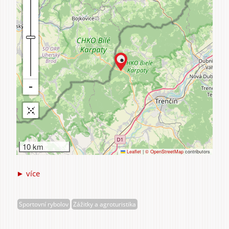
10 km
Leaflet
|
© OpenStreetMap
contributors
► více
Sommer
Jaroslav
Sportovní rybolov
Zážitky a agroturistika