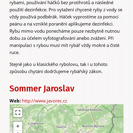
rybami, používání háčků bez protihrotů a následné
použití dezinfekce. Pro vytažení chycené ryby z vody se
vždy používá podběrák. Háček vyprostíme za pomocí
Zážitky
peánu a na vzniklé poranění aplikujeme dezinfekci.
a agroturistika
Rybu mimo vodu ponecháme pouze nezbytně nutnou
dobu za účelem vyfotografování anebo zvážení. Při
manipulaci s rybou musí mít rybář vždy mokré a čisté
ruce.
Stejně jako u klasického rybolovu, tak i u tohoto
způsobu chytání dodržujeme rybářský zákon.
Sommer Jaroslav
http://www.javorec.cz