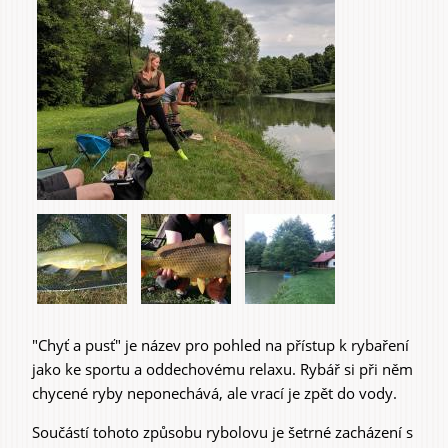
Do domu a bytu
Do zahrady a sadu
"Chyť a pusť" je název pro pohled na přístup k rybaření
jako ke sportu a oddechovému relaxu. Rybář si při něm
Služby
chycené ryby neponechává, ale vrací je zpět do vody.
Součástí tohoto způsobu rybolovu je šetrné zacházení s