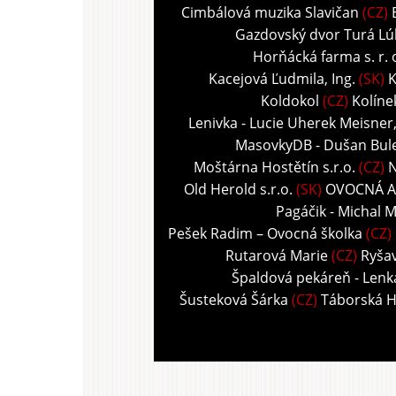
Cimbálová muzika Slavičan
(CZ)
Gazdovský dvor Turá Lú
Horňácká farma s. r. 
Kacejová Ľudmila, Ing.
(SK)
K
Koldokol
(CZ)
Kolíne
Lenivka - Lucie Uherek Meisner
MasovkyDB - Dušan Bul
Moštárna Hostětín s.r.o.
(CZ)
N
Old Herold s.r.o.
(SK)
OVOCNÁ A
Pagáčik - Michal M
Pešek Radim – Ovocná školka
(CZ)
Rutarová Marie
(CZ)
Ryša
Špaldová pekáreň - Len
Šusteková Šárka
(CZ)
Táborská 