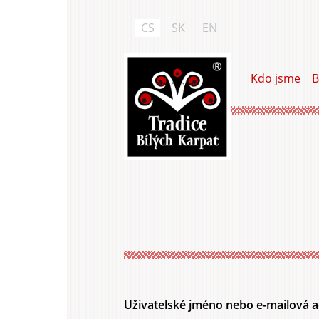
Přejít
k
CS
SK
EN
hlavnímu
obsahu
Kdo jsme
B
Tradice Bílých Karpat
Hlavní
záložky
Uživatelské jméno nebo e-mailová 