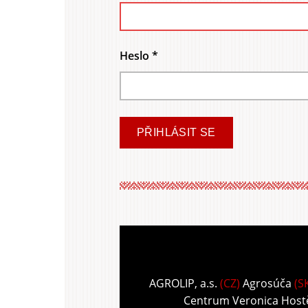
Heslo
*
AGROLIP, a.s.
(CZ)
Agrosúča
(S
Centrum Veronica Host