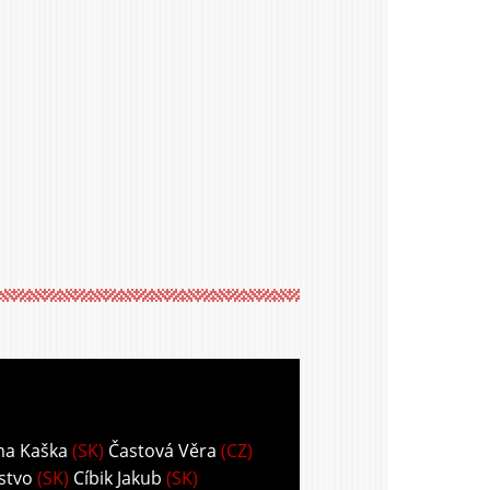
ma Kaška
(SK)
Častová Věra
(CZ)
stvo
(SK)
Cíbik Jakub
(SK)