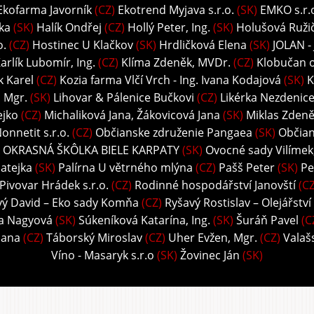
Ekofarma Javorník
(CZ)
Ekotrend Myjava s.r.o.
(SK)
EMKO s.r.
ka
(SK)
Halík Ondřej
(CZ)
Hollý Peter, Ing.
(SK)
Holušová Ružič
o.
(CZ)
Hostinec U Klačkov
(SK)
Hrdličková Elena
(SK)
JOLAN -
arlík Lubomír, Ing.
(CZ)
Klíma Zdeněk, MVDr.
(CZ)
Klobučan o.
k Karel
(CZ)
Kozia farma Vlčí Vrch - Ing. Ivana Kodajová
(SK)
K
, Mgr.
(SK)
Lihovar & Pálenice Bučkovi
(CZ)
Likérka Nezdenice 
ejko
(CZ)
Michaliková Jana, Žákovicová Jana
(SK)
Miklas Zdeně
onnetit s.r.o.
(CZ)
Občianske združenie Pangaea
(SK)
Občian
 OKRASNÁ ŠKÔLKA BIELE KARPATY
(SK)
Ovocné sady Vilímek, 
atejka
(SK)
Palírna U větrného mlýna
(CZ)
Pašš Peter
(SK)
Pe
Pivovar Hrádek s.r.o.
(CZ)
Rodinné hospodářství Janovští
(CZ
vý David – Eko sady Komňa
(CZ)
Ryšavý Rostislav – Olejářství
ka Nagyová
(SK)
Súkeníková Katarína, Ing.
(SK)
Šuráň Pavel
(C
Hana
(CZ)
Táborský Miroslav
(CZ)
Uher Evžen, Mgr.
(CZ)
Valaš
Víno - Masaryk s.r.o
(SK)
Žovinec Ján
(SK)