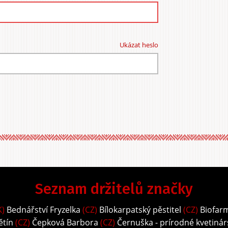
Ukázat heslo
Seznam držitelů značky
K)
Bednářství Fryzelka
(CZ)
Bílokarpatský pěstitel
(CZ)
Biofar
ětín
(CZ)
Čepková Barbora
(CZ)
Černuška - prírodné kvetinár