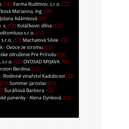
o.
(SK)
Farma Rudimov, s.r.o.
(CZ)
ková Marianna, Ing.
(SK)
 Jolana Adámková
(SK)
 s.
(CZ)
Koláčkovic dílna
(CZ)
větomluva s.r.o.
(CZ)
s.r.o.
(CZ)
Machalová Silvie
(CZ)
k - Ovoce ze stromu
(CZ)
ske združenie Pre Prírodu
(SK)
s.r.o.
(CZ)
OVOSAD MYJAVA
(SK)
nzion Berdina
(CZ)
)
Rodinné vinařství Kadubcovi
(CZ)
(CZ)
Sommer Jaroslav
(CZ)
Z)
Šuráňová Barbora
(CZ)
ské panenky - Alena Dynková
(CZ)