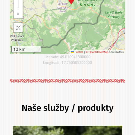
10 km
Leaflet
|
© OpenStreetMap
contributors
Latitude: 49.010941300000
Longitude: 17.750505200000
Naše služby / produkty