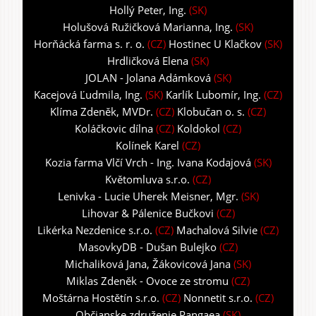
Hollý Peter, Ing.
(SK)
Holušová Ružičková Marianna, Ing.
(SK)
Horňácká farma s. r. o.
(CZ)
Hostinec U Klačkov
(SK)
Hrdličková Elena
(SK)
JOLAN - Jolana Adámková
(SK)
Kacejová Ľudmila, Ing.
(SK)
Karlík Lubomír, Ing.
(CZ)
Klíma Zdeněk, MVDr.
(CZ)
Klobučan o. s.
(CZ)
Koláčkovic dílna
(CZ)
Koldokol
(CZ)
Kolínek Karel
(CZ)
Kozia farma Vlčí Vrch - Ing. Ivana Kodajová
(SK)
Květomluva s.r.o.
(CZ)
Lenivka - Lucie Uherek Meisner, Mgr.
(SK)
Lihovar & Pálenice Bučkovi
(CZ)
Likérka Nezdenice s.r.o.
(CZ)
Machalová Silvie
(CZ)
MasovkyDB - Dušan Bulejko
(CZ)
Michaliková Jana, Žákovicová Jana
(SK)
Miklas Zdeněk - Ovoce ze stromu
(CZ)
Moštárna Hostětín s.r.o.
(CZ)
Nonnetit s.r.o.
(CZ)
Občianske združenie Pangaea
(SK)