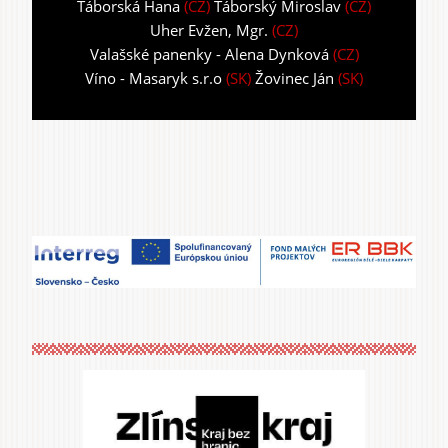
Táborská Hana
(CZ)
Táborský Miroslav
(CZ)
Uher Evžen, Mgr.
(CZ)
Valašské panenky - Alena Dynková
(CZ)
Víno - Masaryk s.r.o
(SK)
Žovinec Ján
(SK)