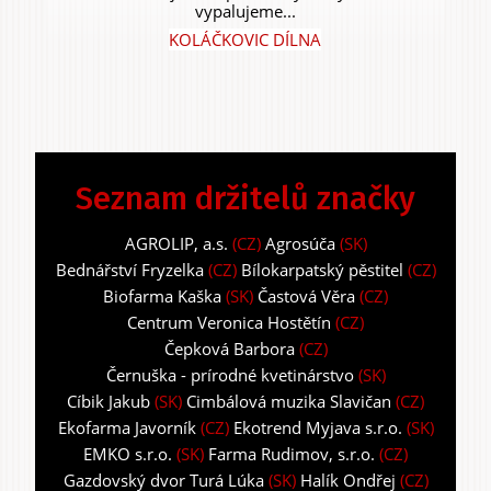
vypalujeme...
KOLÁČKOVIC DÍLNA
Seznam držitelů značky
AGROLIP, a.s.
(CZ)
Agrosúča
(SK)
Bednářství Fryzelka
(CZ)
Bílokarpatský pěstitel
(CZ)
Biofarma Kaška
(SK)
Častová Věra
(CZ)
Centrum Veronica Hostětín
(CZ)
Čepková Barbora
(CZ)
Černuška - prírodné kvetinárstvo
(SK)
Cíbik Jakub
(SK)
Cimbálová muzika Slavičan
(CZ)
Ekofarma Javorník
(CZ)
Ekotrend Myjava s.r.o.
(SK)
EMKO s.r.o.
(SK)
Farma Rudimov, s.r.o.
(CZ)
Gazdovský dvor Turá Lúka
(SK)
Halík Ondřej
(CZ)