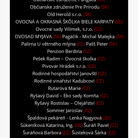
Občianske združenie Pre Prírodu
(SK)
Old Herold s.r.o.
(SK)
OVOCNÁ A OKRASNÁ ŠKÔLKA BIELE KARPATY
(SK)
Ovocné sady Vilímek, s.r.o.
(CZ)
OVOSAD MYJAVA
(SK)
Pagáčik - Michal Matejka
(SK)
Palírna U větrného mlýna
(CZ)
Pašš Peter
(SK)
Penzion Berdina
(CZ)
Pešek Radim – Ovocná školka
(CZ)
Pivovar Hrádek s.r.o.
(CZ)
Rodinné hospodářství Janovští
(CZ)
Rodinné vinařství Kadubcovi
(CZ)
Rutarová Marie
(CZ)
Ryšavý David – Eko sady Komňa
(CZ)
Ryšavý Rostislav – Olejářství
(CZ)
Sommer Jaroslav
(CZ)
Špaldová pekáreň - Lenka Nagyová
(SK)
Súkeníková Katarína, Ing.
(SK)
Šuráň Pavel
(CZ)
Šuráňová Barbora
(CZ)
Šusteková Šárka
(CZ)