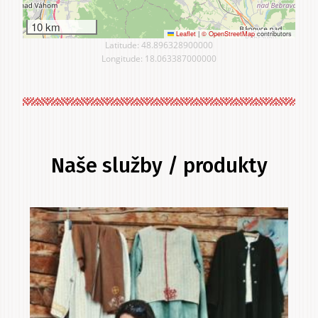
10 km
Leaflet
|
© OpenStreetMap
contributors
Latitude: 48.896328900000
Longitude: 18.063387000000
Naše služby / produkty