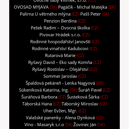
Ovocné sady Vilímek, s.r.o.
(CZ)
OVOSAD MYJAVA
(SK)
Pagáčik - Michal Matejka
(SK)
Palírna U větrného mlýna
(CZ)
Pašš Peter
(SK)
Penzion Berdina
(CZ)
Pešek Radim – Ovocná školka
(CZ)
Pivovar Hrádek s.r.o.
(CZ)
Rodinné hospodářství Janovští
(CZ)
Rodinné vinařství Kadubcovi
(CZ)
Rutarová Marie
(CZ)
Ryšavý David – Eko sady Komňa
(CZ)
Ryšavý Rostislav – Olejářství
(CZ)
Sommer Jaroslav
(CZ)
Špaldová pekáreň - Lenka Nagyová
(SK)
Súkeníková Katarína, Ing.
(SK)
Šuráň Pavel
(CZ)
Šuráňová Barbora
(CZ)
Šusteková Šárka
(CZ)
Táborská Hana
(CZ)
Táborský Miroslav
(CZ)
Uher Evžen, Mgr.
(CZ)
Valašské panenky - Alena Dynková
(CZ)
Víno - Masaryk s.r.o
(SK)
Žovinec Ján
(SK)