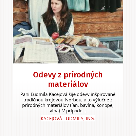
Odevy z prírodných
materiálov
Pani Ľudmila Kacejová šije odevy inšpirované
tradičnou krojovou tvorbou, a to výlučne z
prírodných materiálov (ľan, bavlna, konope,
vlna). V prípade...
KACEJOVÁ ĽUDMILA, ING.