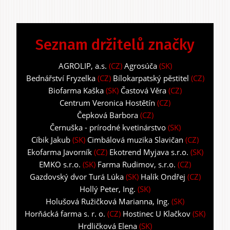
Seznam držitelů značky
AGROLIP, a.s.
(CZ)
Agrosúča
(SK)
Bednářství Fryzelka
(CZ)
Bílokarpatský pěstitel
(CZ)
Biofarma Kaška
(SK)
Častová Věra
(CZ)
Centrum Veronica Hostětín
(CZ)
Čepková Barbora
(CZ)
Černuška - prírodné kvetinárstvo
(SK)
Cíbik Jakub
(SK)
Cimbálová muzika Slavičan
(CZ)
Ekofarma Javorník
(CZ)
Ekotrend Myjava s.r.o.
(SK)
EMKO s.r.o.
(SK)
Farma Rudimov, s.r.o.
(CZ)
Gazdovský dvor Turá Lúka
(SK)
Halík Ondřej
(CZ)
Hollý Peter, Ing.
(SK)
Holušová Ružičková Marianna, Ing.
(SK)
Horňácká farma s. r. o.
(CZ)
Hostinec U Klačkov
(SK)
Hrdličková Elena
(SK)