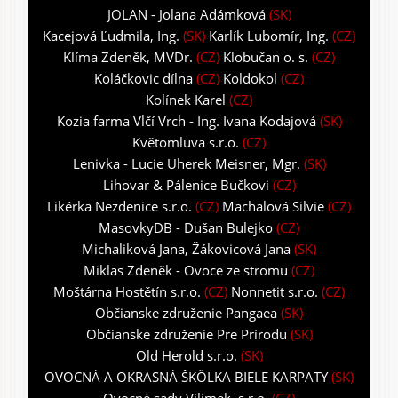
JOLAN - Jolana Adámková
(SK)
Kacejová Ľudmila, Ing.
(SK)
Karlík Lubomír, Ing.
(CZ)
Klíma Zdeněk, MVDr.
(CZ)
Klobučan o. s.
(CZ)
Koláčkovic dílna
(CZ)
Koldokol
(CZ)
Kolínek Karel
(CZ)
Kozia farma Vlčí Vrch - Ing. Ivana Kodajová
(SK)
Květomluva s.r.o.
(CZ)
Lenivka - Lucie Uherek Meisner, Mgr.
(SK)
Lihovar & Pálenice Bučkovi
(CZ)
Likérka Nezdenice s.r.o.
(CZ)
Machalová Silvie
(CZ)
MasovkyDB - Dušan Bulejko
(CZ)
Michaliková Jana, Žákovicová Jana
(SK)
Miklas Zdeněk - Ovoce ze stromu
(CZ)
Moštárna Hostětín s.r.o.
(CZ)
Nonnetit s.r.o.
(CZ)
Občianske združenie Pangaea
(SK)
Občianske združenie Pre Prírodu
(SK)
Old Herold s.r.o.
(SK)
OVOCNÁ A OKRASNÁ ŠKÔLKA BIELE KARPATY
(SK)