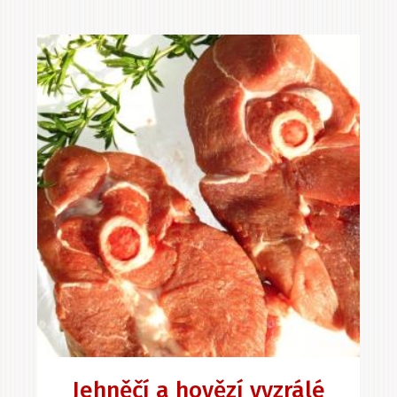
Jehněčí a hovězí vyzrálé