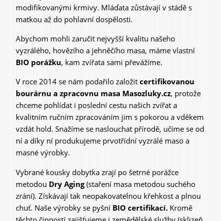
modifikovanými krmivy. Mláďata zůstávají v stádě s
matkou až do pohlavní dospělosti.
Abychom mohli zaručit nejvyšší kvalitu našeho
vyzrálého, hovězího a jehněčího masa, máme vlastní
BIO porážku
, kam zvířata sami převážíme.
V roce 2014 se nám podařilo založit
certifikovanou
bourárnu a zpracovnu masa Masozluky.cz
, protože
chceme pohlídat i poslední cestu našich zvířat a
kvalitním ručním zpracováním jim s pokorou a vděkem
vzdát hold. Snažíme se naslouchat přírodě, učíme se od
ní a díky ní produkujeme prvotřídní vyzrálé maso a
masné výrobky.
Vybrané kousky dobytka zrají po šetrné porážce
metodou
Dry Aging
(staření masa metodou suchého
zrání). Získávají tak neopakovatelnou křehkost a plnou
chuť. Naše výrobky se pyšní
BIO certifikací.
Kromě
těchto činností zajišťujeme i zemědělské služby (sklizeň