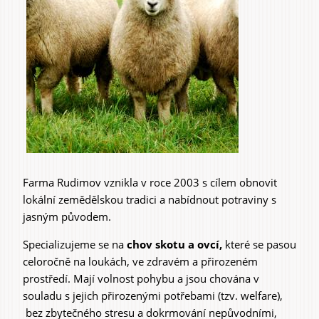
Farma Rudimov vznikla v roce 2003 s cílem obnovit
lokální zemědělskou tradici a nabídnout potraviny s
jasným původem.
Specializujeme se na
chov skotu a ovcí,
které se pasou
celoročně na loukách, ve zdravém a přirozeném
prostředí. Mají volnost pohybu a jsou chována v
souladu s jejich přirozenými potřebami (tzv. welfare),
bez zbytečného stresu a dokrmování nepůvodními,