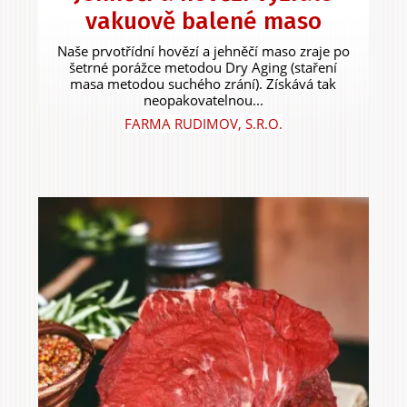
vakuově balené maso
Naše prvotřídní hovězí a jehněčí maso zraje po
šetrné porážce metodou Dry Aging (staření
masa metodou suchého zrání). Získává tak
neopakovatelnou...
FARMA RUDIMOV, S.R.O.