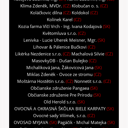
Klíma Zdeněk, MVDr.
(CZ)
Klobučan o. s.
(CZ)
Koláčkovic dílna
(CZ)
Koldokol
(CZ)
Kolínek Karel
(CZ)
Kozia farma Vlčí Vrch - Ing. Ivana Kodajová
(SK)
Květomluva s.r.o.
(CZ)
Lenivka - Lucie Uherek Meisner, Mgr.
(SK)
Lihovar & Pálenice Bučkovi
(CZ)
Likérka Nezdenice s.r.o.
(CZ)
Machalová Silvie
(CZ)
MasovkyDB - Dušan Bulejko
(CZ)
Michaliková Jana, Žákovicová Jana
(SK)
Miklas Zdeněk - Ovoce ze stromu
(CZ)
Moštárna Hostětín s.r.o.
(CZ)
Nonnetit s.r.o.
(CZ)
Občianske združenie Pangaea
(SK)
Občianske združenie Pre Prírodu
(SK)
Old Herold s.r.o.
(SK)
OVOCNÁ A OKRASNÁ ŠKÔLKA BIELE KARPATY
(SK)
Ovocné sady Vilímek, s.r.o.
(CZ)
OVOSAD MYJAVA
(SK)
Pagáčik - Michal Matejka
(SK)