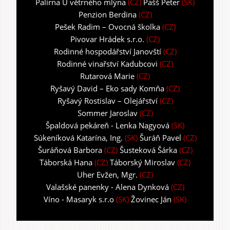
Palírna U větrného mlýna
(CZ)
Pašš Peter
(SK)
Penzion Berdina
(CZ)
Pešek Radim – Ovocná školka
(CZ)
Pivovar Hrádek s.r.o.
(CZ)
Rodinné hospodářství Janovští
(CZ)
Rodinné vinařství Kadubcovi
(CZ)
Rutarová Marie
(CZ)
Ryšavý David – Eko sady Komňa
(CZ)
Ryšavý Rostislav – Olejářství
(CZ)
Sommer Jaroslav
(CZ)
Špaldová pekáreň - Lenka Nagyová
(SK)
Súkeníková Katarína, Ing.
(SK)
Šuráň Pavel
(CZ)
Šuráňová Barbora
(CZ)
Šusteková Šárka
(CZ)
Táborská Hana
(CZ)
Táborský Miroslav
(CZ)
Uher Evžen, Mgr.
(CZ)
Valašské panenky - Alena Dynková
(CZ)
Víno - Masaryk s.r.o
(SK)
Žovinec Ján
(SK)