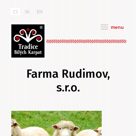
Přejít
k
CS
SK
EN
hlavnímu
obsahu
menu
Tradice Bílých Karpat
Farma Rudimov,
s.r.o.
Hlavní
.
záložky