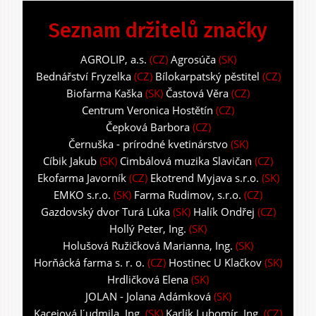
Seznam držitelů značky
AGROLIP, a.s.
(CZ)
Agrosúča
(SK)
Bednářství Fryzelka
(CZ)
Bílokarpatský pěstitel
(CZ)
Biofarma Kaška
(SK)
Častová Věra
(CZ)
Centrum Veronica Hostětín
(CZ)
Čepková Barbora
(CZ)
Černuška - prírodné kvetinárstvo
(SK)
Cíbik Jakub
(SK)
Cimbálová muzika Slavičan
(CZ)
Ekofarma Javorník
(CZ)
Ekotrend Myjava s.r.o.
(SK)
EMKO s.r.o.
(SK)
Farma Rudimov, s.r.o.
(CZ)
Gazdovský dvor Turá Lúka
(SK)
Halík Ondřej
(CZ)
Hollý Peter, Ing.
(SK)
Holušová Ružičková Marianna, Ing.
(SK)
Horňácká farma s. r. o.
(CZ)
Hostinec U Klačkov
(SK)
Hrdličková Elena
(SK)
JOLAN - Jolana Adámková
(SK)
Kacejová Ľudmila, Ing.
(SK)
Karlík Lubomír, Ing.
(CZ)