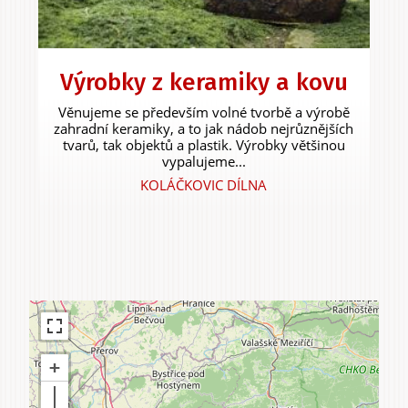
Zážitky
Výrobky z keramiky a kovu
a agroturistika
Věnujeme se především volné tvorbě a výrobě
zahradní keramiky, a to jak nádob nejrůznějších
tvarů, tak objektů a plastik. Výrobky většinou
vypalujeme...
KOLÁČKOVIC DÍLNA