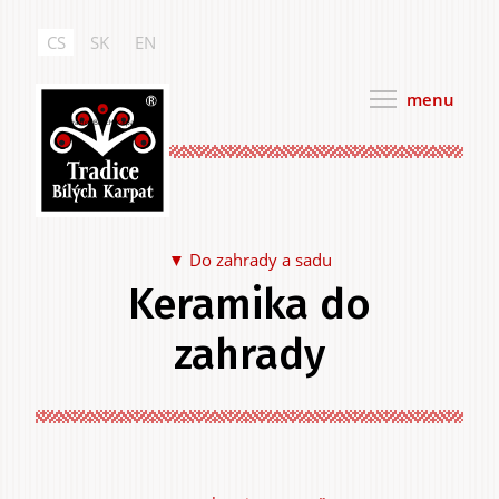
Přejít
k
CS
SK
EN
hlavnímu
obsahu
menu
Tradice Bílých Karpat
Do zahrady a sadu
Keramika do
Jídlo a pití
zahrady
Na sebe