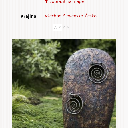
▼ zobrazit na mapě
Všechno
Slovensko
Česko
Krajina
A-Z
Z-A
Do domu a bytu
Do zahrady a sadu
Služby