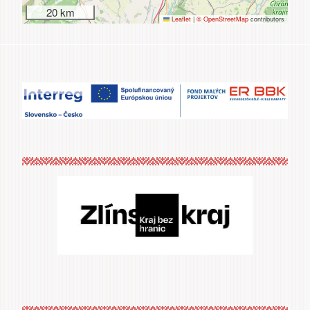
20 km
Leaflet
|
© OpenStreetMap
contributors