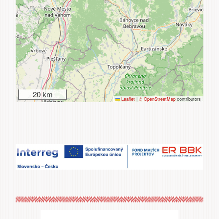
20 km
Leaflet
|
© OpenStreetMap
contributors