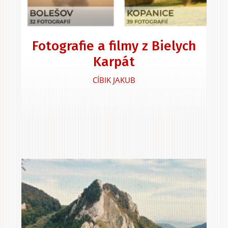
Zážitky
Fotografie a filmy z Bielych
a agroturistika
Karpát
CÍBIK JAKUB