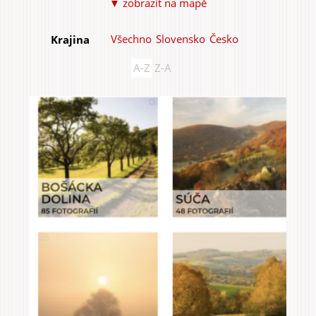
▼ zobrazit na mapě
Všechno
Slovensko
Česko
Krajina
A-Z
Z-A
Do domu a bytu
Do zahrady a sadu
Služby