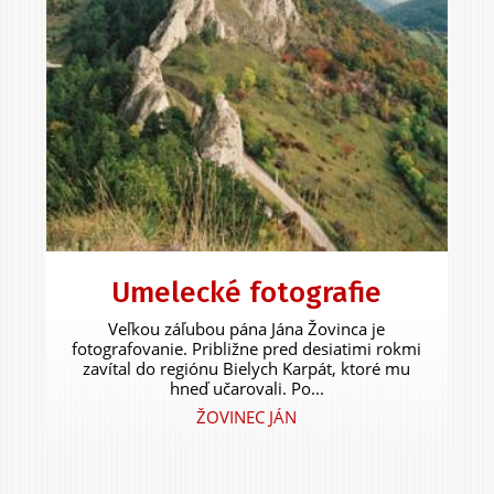
Umelecké fotografie
Veľkou záľubou pána Jána Žovinca je
fotografovanie. Približne pred desiatimi rokmi
zavítal do regiónu Bielych Karpát, ktoré mu
hneď učarovali. Po...
ŽOVINEC JÁN