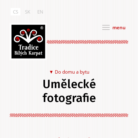
Přejít
k
CS
SK
EN
hlavnímu
obsahu
menu
Tradice Bílých Karpat
Do domu a bytu
Umělecké
Jídlo a pití
fotografie
Na sebe