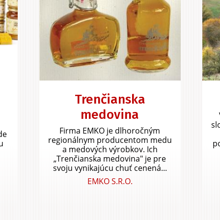
Trenčianska
medovina
sl
Firma EMKO je dlhoročným
de
regionálnym producentom medu
u
p
a medových výrobkov. Ich
„Trenčianska medovina" je pre
svoju vynikajúcu chuť cenená...
EMKO S.R.O.