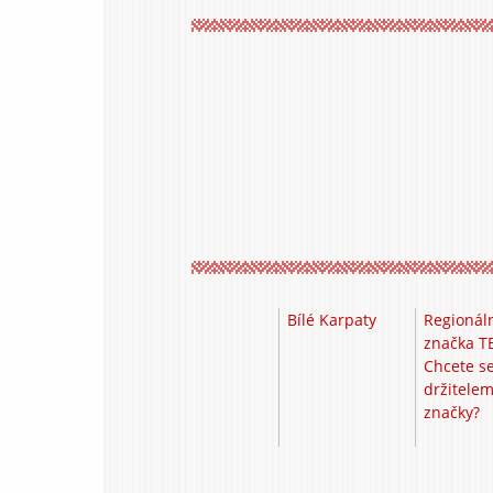
Bílé Karpaty
Regionál
značka T
Chcete se
držitele
značky?