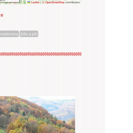
Leaflet
|
© OpenStreetMap
contributors
ce
EMKO
s.r.o.
 medovina
Jídlo a pití