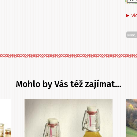
► ví
Med,
Mohlo by Vás též zajímat...