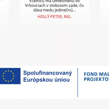
Včelnicu má umiestnenú vo
Vrbovciach v slivkovom sade, čo
dáva medu jedinečnú...
HOLLÝ PETER, ING.