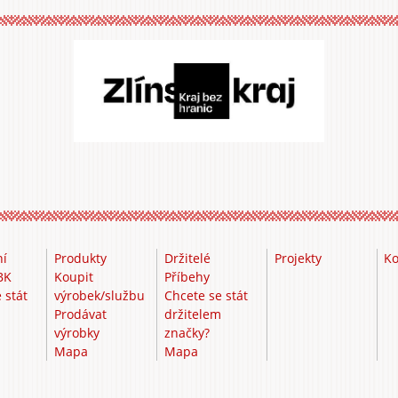
ní
Produkty
Držitelé
Projekty
Ko
BK
Koupit
Příbehy
 stát
výrobek/službu
Chcete se stát
m
Prodávat
držitelem
výrobky
značky?
Mapa
Mapa