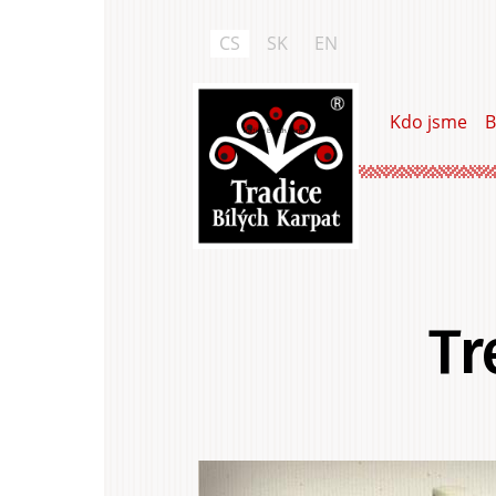
Přejít
k
CS
SK
EN
hlavnímu
obsahu
Kdo jsme
B
Tradice Bílých Karpat
Tr
Hlavní
.