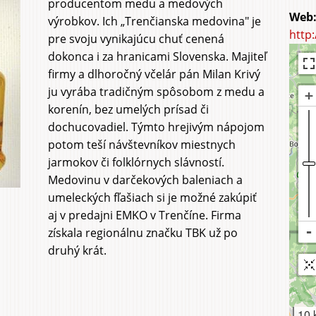
producentom medu a medových
a sadu
a agrot
výrobkov. Ich „Trenčianska medovina" je
http
pre svoju vynikajúcu chuť cenená
dokonca i za hranicami Slovenska. Majiteľ
firmy a dlhoročný včelár pán Milan Krivý
ju vyrába tradičným spôsobom z medu a
korenín, bez umelých prísad či
dochucovadiel. Týmto hrejivým nápojom
potom teší návštevníkov miestnych
jarmokov či folklórnych slávností.
Medovinu v darčekových baleniach a
umeleckých fľašiach si je možné zakúpiť
aj v predajni EMKO v Trenčíne. Firma
získala regionálnu značku TBK už po
druhý krát.
10 