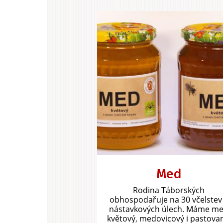
Med
Rodina Táborských
obhospodařuje na 30 včelstev
nástavkových úlech. Máme m
květový, medovicový i pastova