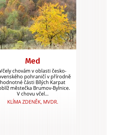
Med
Včely chovám v oblasti česko-
ovenského pohraničí v přírodně
hodnotné části Bílých Karpat
oblíž městečka Brumov-Bylnice.
V chovu včel...
KLÍMA ZDENĚK, MVDR.