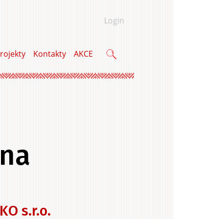
Login
rojekty
Kontakty
AKCE
Vyhledávání
ina
u a bytu
KO s.r.o.