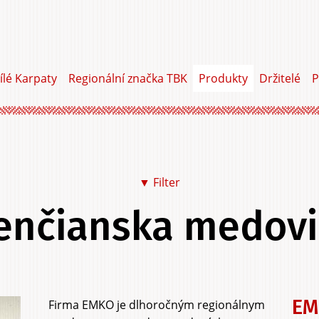
ílé Karpaty
Regionální značka TBK
Produkty
Držitelé
P
▼ Filter
enčianska medov
Jídlo a pití
Na sebe
Do dom
Do zahrady
Služby
Zážitky
EM
Firma EMKO je dlhoročným regionálnym