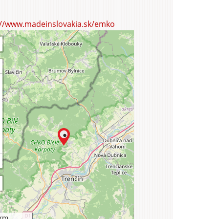
uristika
://www.madeinslovakia.sk/emko
km