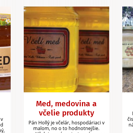
Med, medovina a
včelie produkty
 v
či
Pán Hollý je včelár, hospodáriaci v
ed
n
malom, no o to hodnotnejšie.
ný,