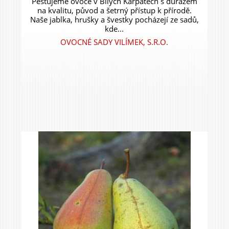
Pěstujeme ovoce v Bílých Karpatech s důrazem
na kvalitu, původ a šetrný přístup k přírodě.
Naše jablka, hrušky a švestky pocházejí ze sadů,
kde...
OVOCNÉ SADY VILÍMEK, S.R.O.