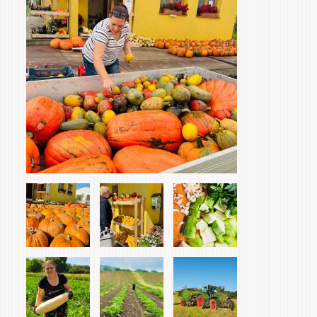
tabs
Items
Home & Interior
Garden & Orchard
Services