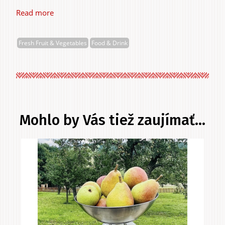
Read more
about
Horňácká
farma
Fresh Fruit & Vegetables
Food & Drink
s.
r.
o.
Mohlo by Vás tiež zaujímať...