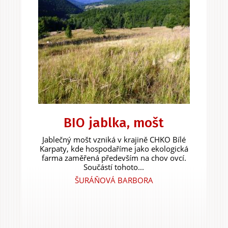
BIO jablka, mošt
Jablečný mošt vzniká v krajině CHKO Bílé
Karpaty, kde hospodaříme jako ekologická
farma zaměřená především na chov ovcí.
Součástí tohoto...
ŠURÁŇOVÁ BARBORA