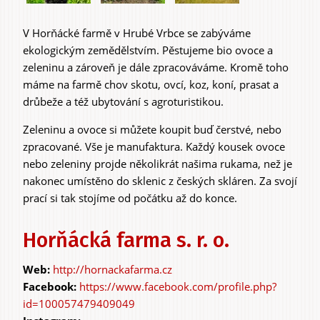
V Horňácké farmě v Hrubé Vrbce se zabýváme
Experiences &
ekologickým zemědělstvím. Pěstujeme bio ovoce a
zeleninu a zároveň je dále zpracováváme. Kromě toho
Agritourism
máme na farmě chov skotu, ovcí, koz, koní, prasat a
drůbeže a též ubytování s agroturistikou.
Zeleninu a ovoce si můžete koupit buď čerstvé, nebo
zpracované. Vše je manufaktura. Každý kousek ovoce
nebo zeleniny projde několikrát našima rukama, než je
nakonec umístěno do sklenic z českých skláren. Za svojí
prací si tak stojíme od počátku až do konce.
Horňácká farma s. r. o.
http://hornackafarma.cz
https://www.facebook.com/profile.php?
id=100057479409049