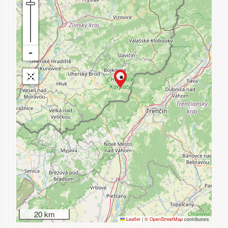
20 km
Leaflet
|
© OpenStreetMap
contributors