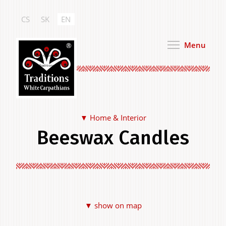
Skip
to
CS
SK
EN
main
content
Menu
White Carpathian
Traditions
Home & Interior
Beeswax Candles
Food & Drink
▼ show on map
Clothing & Personal