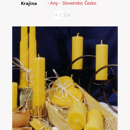
- Any -
Slovensko
Česko
Krajina
Items
A-Z
Z-A
Home & Interior
Garden & Orchard
Services