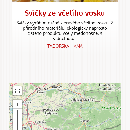
Svíčky ze včelího vosku
Experiences &
Svíčky vyrábím ručně z pravého včelího vosku. Z
přírodního materiálu, ekologicky naprosto
Agritourism
čistého produktu včely medonosné, s
viditelnou...
TÁBORSKÁ HANA