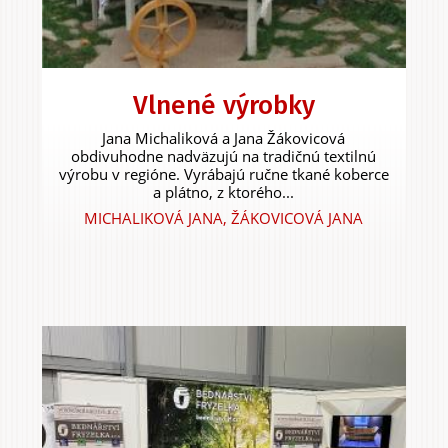
Vlnené výrobky
Jana Michaliková a Jana Žákovicová
obdivuhodne nadväzujú na tradičnú textilnú
výrobu v regióne. Vyrábajú ručne tkané koberce
a plátno, z ktorého...
MICHALIKOVÁ JANA, ŽÁKOVICOVÁ JANA