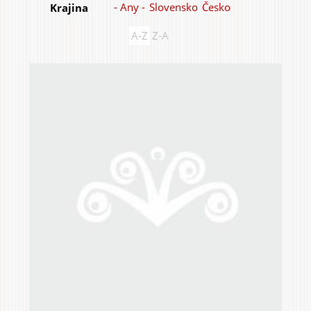
- Any -
Slovensko
Česko
Krajina
Items
A-Z
Z-A
Home & Interior
Garden & Orchard
Services