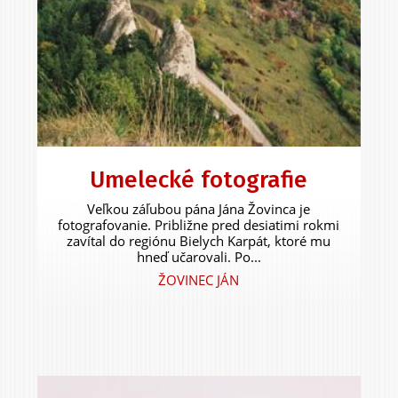
Umelecké fotografie
Veľkou záľubou pána Jána Žovinca je
fotografovanie. Približne pred desiatimi rokmi
zavítal do regiónu Bielych Karpát, ktoré mu
hneď učarovali. Po...
ŽOVINEC JÁN