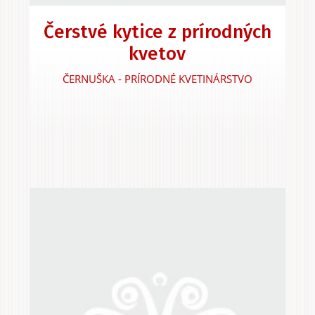
Čerstvé kytice z prírodných
kvetov
Experiences &
Agritourism
ČERNUŠKA - PRÍRODNÉ KVETINÁRSTVO