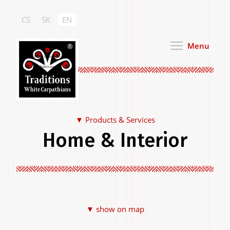
Skip
to
CS
SK
EN
main
content
Menu
White Carpathian
Traditions
Products & Services
Home & Interior
Food & Drink
▼ show on map
Clothing & Personal