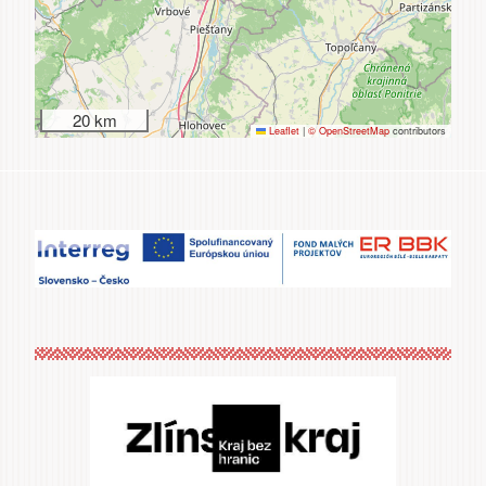
20 km
Leaflet
|
© OpenStreetMap
contributors