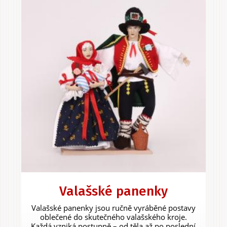
Valašské panenky
Valašské panenky jsou ručně vyráběné postavy
oblečené do skutečného valašského kroje.
Každá vzniká postupně – od těla až po poslední