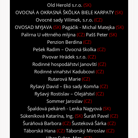
Old Herold s.r.o.
(SK)
OVOCNÁ A OKRASNÁ ŠKÔLKA BIELE KARPATY
(SK)
Ovocné sady Vilímek, s.r.o.
(CZ)
OVOSAD MYJAVA
(SK)
Pagáčik - Michal Matejka
(SK)
Palírna U větrného mlýna
(CZ)
Pašš Peter
(SK)
Penzion Berdina
(CZ)
Pešek Radim – Ovocná školka
(CZ)
Pivovar Hrádek s.r.o.
(CZ)
Rodinné hospodářství Janovští
(CZ)
Rodinné vinařství Kadubcovi
(CZ)
Rutarová Marie
(CZ)
Ryšavý David – Eko sady Komňa
(CZ)
Ryšavý Rostislav – Olejářství
(CZ)
Sommer Jaroslav
(CZ)
Špaldová pekáreň - Lenka Nagyová
(SK)
Súkeníková Katarína, Ing.
(SK)
Šuráň Pavel
(CZ)
Šuráňová Barbora
(CZ)
Šusteková Šárka
(CZ)
Táborská Hana
(CZ)
Táborský Miroslav
(CZ)
Uher Evžen, Mgr.
(CZ)