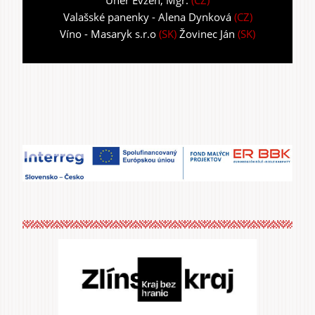
Valašské panenky - Alena Dynková
(CZ)
Víno - Masaryk s.r.o
(SK)
Žovinec Ján
(SK)