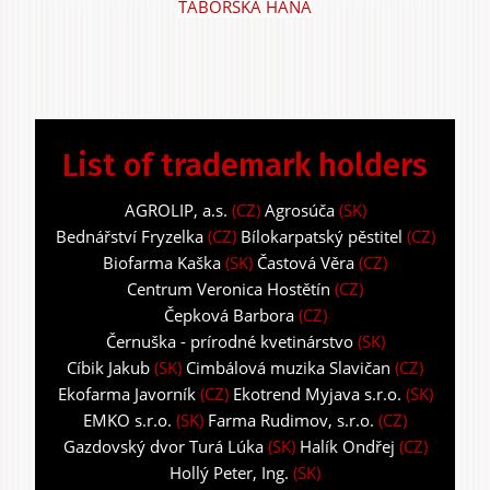
TÁBORSKÁ HANA
List of trademark holders
AGROLIP, a.s.
(CZ)
Agrosúča
(SK)
Bednářství Fryzelka
(CZ)
Bílokarpatský pěstitel
(CZ)
Biofarma Kaška
(SK)
Častová Věra
(CZ)
Centrum Veronica Hostětín
(CZ)
Čepková Barbora
(CZ)
Černuška - prírodné kvetinárstvo
(SK)
Cíbik Jakub
(SK)
Cimbálová muzika Slavičan
(CZ)
Ekofarma Javorník
(CZ)
Ekotrend Myjava s.r.o.
(SK)
EMKO s.r.o.
(SK)
Farma Rudimov, s.r.o.
(CZ)
Gazdovský dvor Turá Lúka
(SK)
Halík Ondřej
(CZ)
Hollý Peter, Ing.
(SK)