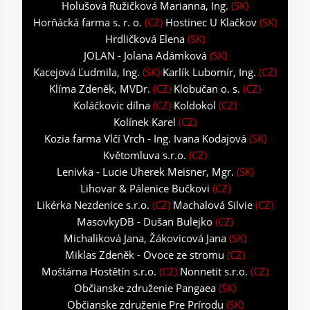
Holušová Ružičková Marianna, Ing.
(SK)
Horňácká farma s. r. o.
(CZ)
Hostinec U Klačkov
(SK)
Hrdličková Elena
(SK)
JOLAN - Jolana Adámková
(SK)
Kacejová Ľudmila, Ing.
(SK)
Karlík Lubomír, Ing.
(CZ)
Klíma Zdeněk, MVDr.
(CZ)
Klobučan o. s.
(CZ)
Koláčkovic dílna
(CZ)
Koldokol
(CZ)
Kolínek Karel
(CZ)
Kozia farma Vlčí Vrch - Ing. Ivana Kodajová
(SK)
Květomluva s.r.o.
(CZ)
Lenivka - Lucie Uherek Meisner, Mgr.
(SK)
Lihovar & Pálenice Bučkovi
(CZ)
Likérka Nezdenice s.r.o.
(CZ)
Machalová Silvie
(CZ)
MasovkyDB - Dušan Bulejko
(CZ)
Michaliková Jana, Žákovicová Jana
(SK)
Miklas Zdeněk - Ovoce ze stromu
(CZ)
Moštárna Hostětín s.r.o.
(CZ)
Nonnetit s.r.o.
(CZ)
Občianske združenie Pangaea
(SK)
Občianske združenie Pre Prírodu
(SK)