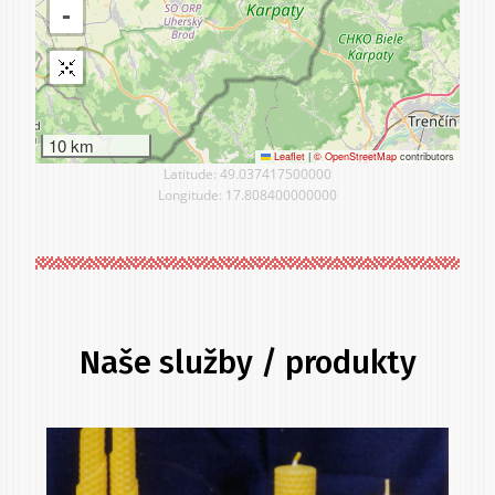
10 km
Leaflet
|
© OpenStreetMap
contributors
Latitude: 49.037417500000
Longitude: 17.808400000000
Naše služby / produkty