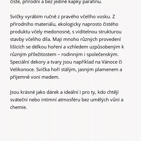
čisté, přírodní a bez jediné kapky parafínu.
Svíčky vyrábím ručně z pravého včelího vosku. Z
přírodního materiálu, ekologicky naprosto čistého
produktu včely medonosné, s viditelnou strukturou
stavby včelího díla. Mají mnoho různých provedení
lišících se délkou hoření a vzhledem uzpůsobeným k
různým příležitostem – rodinným i společenským.
Speciální dekory a tvary jsou například na Vánoce či
Velikonoce. Svíčka hoří stálým, jasným plamenem a
příjemně voní medem.
Jsou krásné jako dárek a ideální i pro ty, kdo chtějí
sváteční nebo intimní atmosféru bez umělých vůní a
chemie.