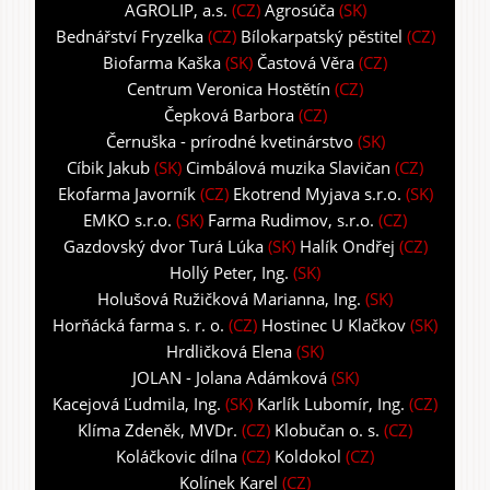
AGROLIP, a.s.
(CZ)
Agrosúča
(SK)
Bednářství Fryzelka
(CZ)
Bílokarpatský pěstitel
(CZ)
Biofarma Kaška
(SK)
Častová Věra
(CZ)
Centrum Veronica Hostětín
(CZ)
Čepková Barbora
(CZ)
Černuška - prírodné kvetinárstvo
(SK)
Cíbik Jakub
(SK)
Cimbálová muzika Slavičan
(CZ)
Ekofarma Javorník
(CZ)
Ekotrend Myjava s.r.o.
(SK)
EMKO s.r.o.
(SK)
Farma Rudimov, s.r.o.
(CZ)
Gazdovský dvor Turá Lúka
(SK)
Halík Ondřej
(CZ)
Hollý Peter, Ing.
(SK)
Holušová Ružičková Marianna, Ing.
(SK)
Horňácká farma s. r. o.
(CZ)
Hostinec U Klačkov
(SK)
Hrdličková Elena
(SK)
JOLAN - Jolana Adámková
(SK)
Kacejová Ľudmila, Ing.
(SK)
Karlík Lubomír, Ing.
(CZ)
Klíma Zdeněk, MVDr.
(CZ)
Klobučan o. s.
(CZ)
Koláčkovic dílna
(CZ)
Koldokol
(CZ)
Kolínek Karel
(CZ)