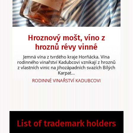
Hroznový mošt, víno z
hroznů révy vinné
Jemná vína z tvrdého kraje Horňácka. Vína
rodinného vinařství Kadubcovi vznikají z hroznů
z vlastních vinic na jihozápadních svazích Bílých
Karpat...
RODINNÉ VINAŘSTVÍ KADUBCOVI
List of trademark holders