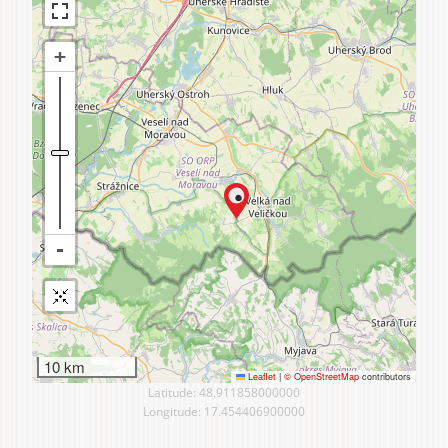
10 km
Leaflet
|
© OpenStreetMap
contributors
Latitude: 48.911858000000
Longitude: 17.454406900000