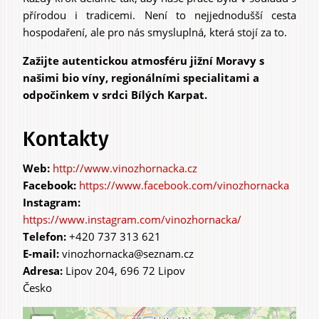
přírodou i tradicemi. Není to nejjednodušší cesta
hospodaření, ale pro nás smysluplná, která stojí za to.
Zažijte autentickou atmosféru jižní Moravy s
našimi bio víny, regionálními specialitami a
odpočinkem v srdci Bílých Karpat.
Kontakty
http://www.vinozhornacka.cz
https://www.facebook.com/vinozhornacka
https://www.instagram.com/vinozhornacka/
Telefon:
+420 737 313 621
E-mail:
vinozhornacka@seznam.cz
Adresa:
Lipov 204, 696 72 Lipov
Česko