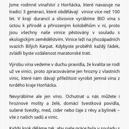
Jsme rodinné vinařství z Horňácka, které navazuje na
tradici 3 generací, které obdělávají vinice více než 100
let. V kraji durancií a slivovice vyrábíme BIO vína s
úctou k přírodě a přirozeným koloběhům v ní, proto
jsou všechny naše vinice pěstovány v souladu s
ekologickým zemědělstvím. Vinice leží na jihozápadních
svazích Bílých Karpat. Kdybyste proběhli každý řádek,
zvládli byste vzdálenost maratonské trati.
Výrobu vína vedeme v duchu pravidla, že kvalita se rodí
už ve vinici, proto zpracováváme jen hrozny z vlastních
vinic, které nám dávají příležitost vyrobit jemná vína z
tvrdého kraje Horňácka.
Nevyrábíme ale jen víno. Ochutnat u nás můžete i
hroznové mošty a želé, domácí švestková povidla,
sušené švestky, med, cider nebo čaje z révy a bylinek –
vše z našich sadů a vinic.
Každý krok děláme tak, aby naše práce byla v souladu s