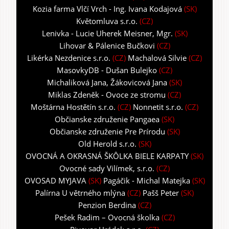
Kozia farma Vlčí Vrch - Ing. Ivana Kodajová
(SK)
Květomluva s.r.o.
(CZ)
Lenivka - Lucie Uherek Meisner, Mgr.
(SK)
Lihovar & Pálenice Bučkovi
(CZ)
Likérka Nezdenice s.r.o.
(CZ)
Machalová Silvie
(CZ)
MasovkyDB - Dušan Bulejko
(CZ)
Michaliková Jana, Žákovicová Jana
(SK)
Miklas Zdeněk - Ovoce ze stromu
(CZ)
Moštárna Hostětín s.r.o.
(CZ)
Nonnetit s.r.o.
(CZ)
Občianske združenie Pangaea
(SK)
Občianske združenie Pre Prírodu
(SK)
Old Herold s.r.o.
(SK)
OVOCNÁ A OKRASNÁ ŠKÔLKA BIELE KARPATY
(SK)
Ovocné sady Vilímek, s.r.o.
(CZ)
OVOSAD MYJAVA
(SK)
Pagáčik - Michal Matejka
(SK)
Palírna U větrného mlýna
(CZ)
Pašš Peter
(SK)
Penzion Berdina
(CZ)
Pešek Radim – Ovocná školka
(CZ)