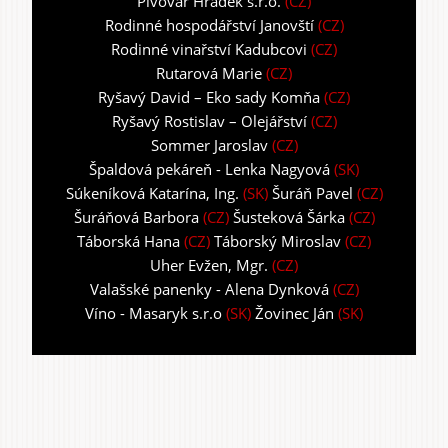
Pivovar Hrádek s.r.o.
(CZ)
Rodinné hospodářství Janovští
(CZ)
Rodinné vinařství Kadubcovi
(CZ)
Rutarová Marie
(CZ)
Ryšavý David – Eko sady Komňa
(CZ)
Ryšavý Rostislav – Olejářství
(CZ)
Sommer Jaroslav
(CZ)
Špaldová pekáreň - Lenka Nagyová
(SK)
Súkeníková Katarína, Ing.
(SK)
Šuráň Pavel
(CZ)
Šuráňová Barbora
(CZ)
Šusteková Šárka
(CZ)
Táborská Hana
(CZ)
Táborský Miroslav
(CZ)
Uher Evžen, Mgr.
(CZ)
Valašské panenky - Alena Dynková
(CZ)
Víno - Masaryk s.r.o
(SK)
Žovinec Ján
(SK)