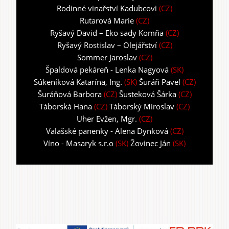
Rodinné vinařství Kadubcovi
(CZ)
Rutarová Marie
(CZ)
Ryšavý David – Eko sady Komňa
(CZ)
Ryšavý Rostislav – Olejářství
(CZ)
Sommer Jaroslav
(CZ)
Špaldová pekáreň - Lenka Nagyová
(SK)
Súkeníková Katarína, Ing.
(SK)
Šuráň Pavel
(CZ)
Šuráňová Barbora
(CZ)
Šusteková Šárka
(CZ)
Táborská Hana
(CZ)
Táborský Miroslav
(CZ)
Uher Evžen, Mgr.
(CZ)
Valašské panenky - Alena Dynková
(CZ)
Víno - Masaryk s.r.o
(SK)
Žovinec Ján
(SK)