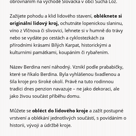
obrovnáním na východě Slovácka v obci Suchá Loz.
Zažijete pohodu a klid lidového stavení,
obléknete si
originální lidový kroj,
ochutnáte lopenickou slaninu,
víno z Vlčnova či slivovici, lehnete si v humně do trávy
nebo se vydáte po cestách a cyklostezkách za
přírodními krásami Bílých Karpat, historickými a
kulturními památkami, koupáním či rybařením.
Název Berdina není náhodný. Vznikl podle prababičky,
které se říkalo Berdina. Byla vyhlášenou švadlenou a
šila kroje pro široké okolí. Právě na tuto rodinnou
tradici dnes penzion navazuje – ne jako dekoraci, ale
jako živou součást příběhu domu.
Můžete se
obléct do lidového kroje
a zažít postupné
vrstvení a oblékání jednotlivých součástí, s povídáním o
historii, vývoji a údržbě kroje.