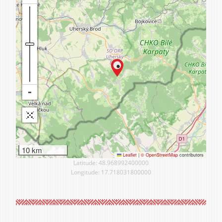
10 km
Leaflet
|
© OpenStreetMap
contributors
Latitude: 48.968992400000
Longitude: 17.718031800000