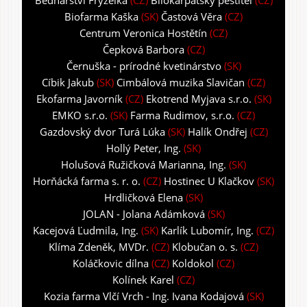
Bednářství Fryzelka
(CZ)
Bílokarpatský pěstitel
(CZ)
Biofarma Kaška
(SK)
Častová Věra
(CZ)
Centrum Veronica Hostětín
(CZ)
Čepková Barbora
(CZ)
Černuška - prírodné kvetinárstvo
(SK)
Cíbik Jakub
(SK)
Cimbálová muzika Slavičan
(CZ)
Ekofarma Javorník
(CZ)
Ekotrend Myjava s.r.o.
(SK)
EMKO s.r.o.
(SK)
Farma Rudimov, s.r.o.
(CZ)
Gazdovský dvor Turá Lúka
(SK)
Halík Ondřej
(CZ)
Hollý Peter, Ing.
(SK)
Holušová Ružičková Marianna, Ing.
(SK)
Horňácká farma s. r. o.
(CZ)
Hostinec U Klačkov
(SK)
Hrdličková Elena
(SK)
JOLAN - Jolana Adámková
(SK)
Kacejová Ľudmila, Ing.
(SK)
Karlík Lubomír, Ing.
(CZ)
Klíma Zdeněk, MVDr.
(CZ)
Klobučan o. s.
(CZ)
Koláčkovic dílna
(CZ)
Koldokol
(CZ)
Kolínek Karel
(CZ)
Kozia farma Vlčí Vrch - Ing. Ivana Kodajová
(SK)