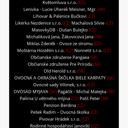
Květomluva s.r.o.
(CZ)
Lenivka - Lucie Uherek Meisner, Mgr.
(SK)
Lihovar & Pálenice Bučkovi
(CZ)
Likérka Nezdenice s.r.o.
(CZ)
Machalová Silvie
(CZ)
MasovkyDB - Dušan Bulejko
(CZ)
Michaliková Jana, Žákovicová Jana
(SK)
Miklas Zdeněk - Ovoce ze stromu
(CZ)
Moštárna Hostětín s.r.o.
(CZ)
Nonnetit s.r.o.
(CZ)
Občianske združenie Pangaea
(SK)
Občianske združenie Pre Prírodu
(SK)
Old Herold s.r.o.
(SK)
OVOCNÁ A OKRASNÁ ŠKÔLKA BIELE KARPATY
(SK)
Ovocné sady Vilímek, s.r.o.
(CZ)
OVOSAD MYJAVA
(SK)
Pagáčik - Michal Matejka
(SK)
Palírna U větrného mlýna
(CZ)
Pašš Peter
(SK)
Penzion Berdina
(CZ)
Pešek Radim – Ovocná školka
(CZ)
Pivovar Hrádek s.r.o.
(CZ)
Rodinné hospodářství Janovští
(CZ)