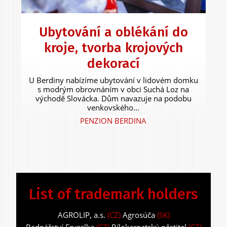
Ubytování a oblékání do
kroje, tvorba krojových
dekorací
U Berdiny nabízíme ubytování v lidovém domku
s modrým obrovnáním v obci Suchá Loz na
východě Slovácka. Dům navazuje na podobu
venkovského...
PENZION BERDINA
List of trademark holders
AGROLIP, a.s.
(CZ)
Agrosúča
(SK)