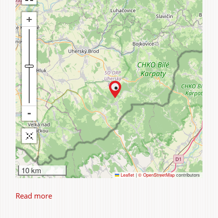
10 km
Leaflet
|
© OpenStreetMap
contributors
Read more
about
Penzion