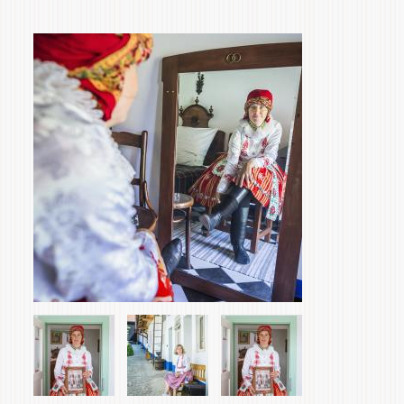
Items
Primary
.
tabs
Home & Interior
Garden & Orchard
Services