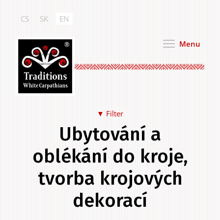
Skip
to
CS
SK
EN
main
content
Menu
White Carpathian
Traditions
▼ Filter
Ubytování a
Food & Drink
oblékání do kroje,
tvorba krojových
dekorací
Clothing & Personal