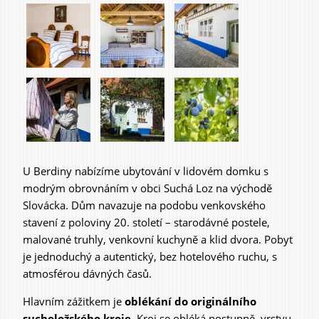
Experiences &
Agritourism
U Berdiny nabízíme ubytování v lidovém domku s
modrým obrovnáním v obci Suchá Loz na východě
Slovácka. Dům navazuje na podobu venkovského
stavení z poloviny 20. století – starodávné postele,
malované truhly, venkovní kuchyně a klid dvora. Pobyt
je jednoduchý a autentický, bez hotelového ruchu, s
atmosférou dávných časů.
Hlavním zážitkem je
oblékání do originálního
sucholožského kroje.
Kroj se obléká postupně, vrstvu