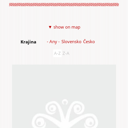
Items
▼ show on map
Home & Interior
- Any -
Slovensko
Česko
Krajina
A-Z
Z-A
Garden & Orchard
Services