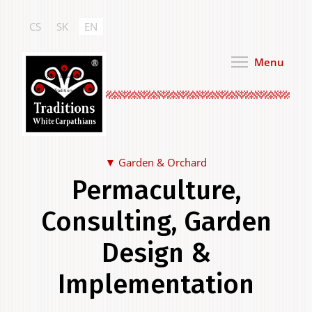
Skip
to
CS
SK
EN
main
content
Menu
White Carpathian
Traditions
Garden & Orchard
Permaculture,
Food & Drink
Consulting, Garden
Design &
Implementation
Clothing & Personal