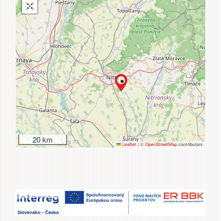
20 km
Leaflet
|
© OpenStreetMap
contributors