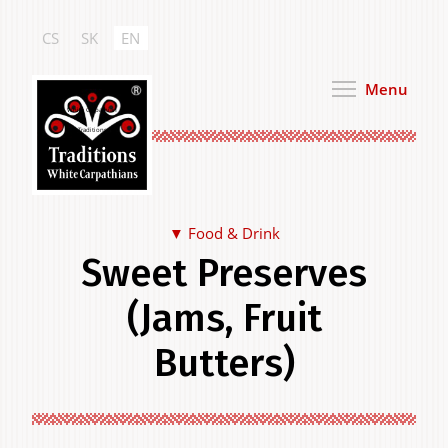
Skip
to
CS
SK
EN
main
content
Menu
White Carpathian
Traditions
Food & Drink
Sweet Preserves
Food & Drink
(Jams, Fruit
Butters)
Clothing & Personal