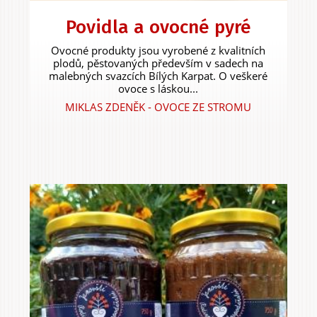
Povidla a ovocné pyré
Ovocné produkty jsou vyrobené z kvalitních
plodů, pěstovaných především v sadech na
malebných svazcích Bílých Karpat. O veškeré
ovoce s láskou...
MIKLAS ZDENĚK - OVOCE ZE STROMU