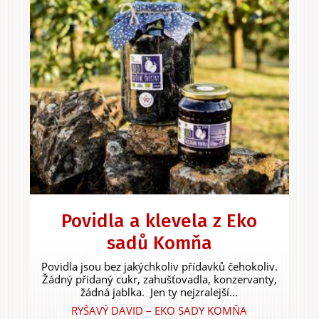
Povidla a klevela z Eko
sadů Komňa
Povidla jsou bez jakýchkoliv přídavků čehokoliv.
Žádný přidaný cukr, zahušťovadla, konzervanty,
žádná jablka. Jen ty nejzralejší...
RYŠAVÝ DAVID – EKO SADY KOMŇA