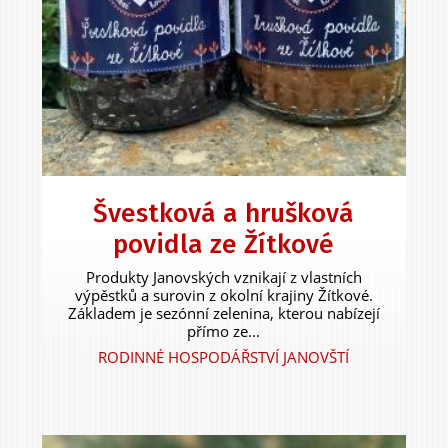
Švestková a hrušková
povidla ze Žítkové
Produkty Janovských vznikají z vlastních
výpěstků a surovin z okolní krajiny Žítkové.
Základem je sezónní zelenina, kterou nabízejí
přímo ze...
RODINNÉ HOSPODÁŘSTVÍ JANOVŠTÍ