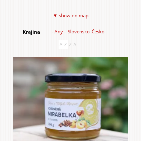
Items
▼ show on map
- Any -
Slovensko
Česko
Krajina
Home & Interior
A-Z
Z-A
Garden & Orchard
Services