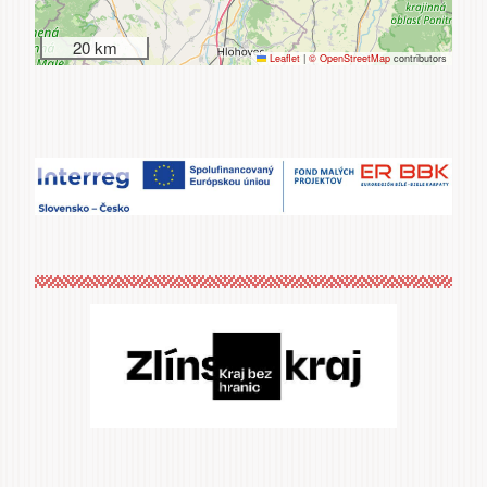
20 km
Leaflet
|
© OpenStreetMap
contributors