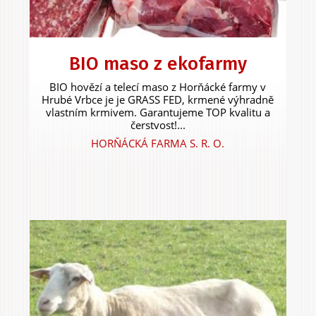
Experiences &
BIO maso z ekofarmy
Agritourism
BIO hovězí a telecí maso z Horňácké farmy v
Hrubé Vrbce je je GRASS FED, krmené výhradně
vlastním krmivem. Garantujeme TOP kvalitu a
čerstvost!...
HORŇÁCKÁ FARMA S. R. O.