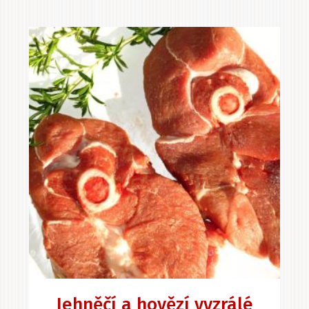
Jehněčí a hovězí vyzrálé