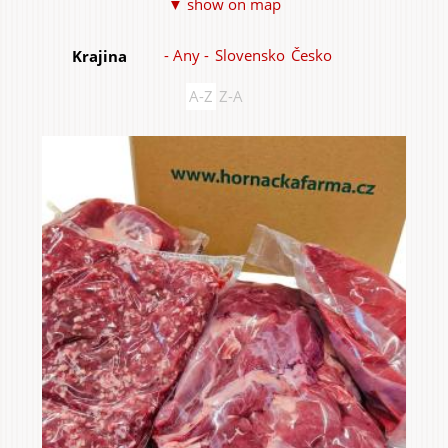
▼ show on map
Items
- Any -
Slovensko
Česko
Krajina
A-Z
Z-A
Home & Interior
Garden & Orchard
Services