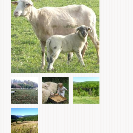
tabs
Items
Home & Interior
Garden & Orchard
Services