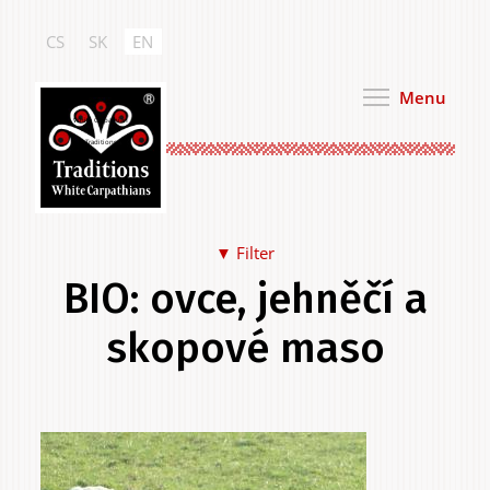
Skip
to
CS
SK
EN
main
content
Menu
White Carpathian
Traditions
▼ Filter
BIO: ovce, jehněčí a
Food & Drink
skopové maso
Primary
.
Clothing & Personal