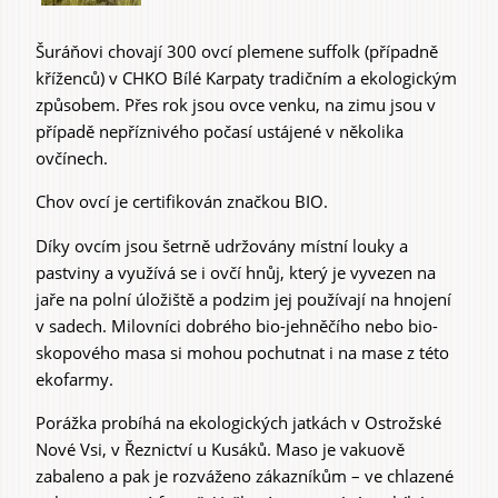
Šuráňovi chovají 300 ovcí plemene suffolk (případně
Experiences &
kříženců) v CHKO Bílé Karpaty tradičním a ekologickým
způsobem. Přes rok jsou ovce venku, na zimu jsou v
Agritourism
případě nepříznivého počasí ustájené v několika
ovčínech.
Chov ovcí je certifikován značkou BIO.
Díky ovcím jsou šetrně udržovány místní louky a
pastviny a využívá se i ovčí hnůj, který je vyvezen na
jaře na polní úložiště a podzim jej používají na hnojení
v sadech. Milovníci dobrého bio-jehněčího nebo bio-
skopového masa si mohou pochutnat i na mase z této
ekofarmy.
Porážka probíhá na ekologických jatkách v Ostrožské
Nové Vsi, v Řeznictví u Kusáků. Maso je vakuově
zabaleno a pak je rozváženo zákazníkům – ve chlazené