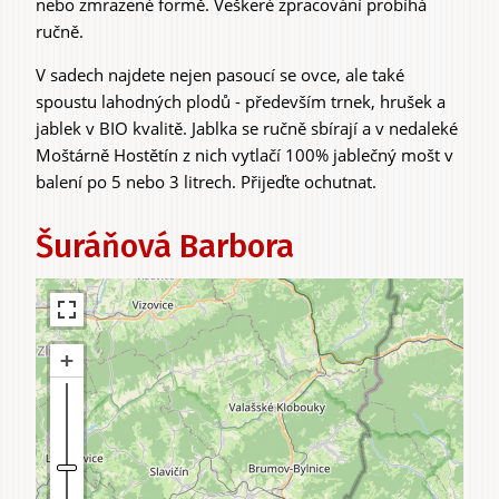
nebo zmrazené formě. Veškeré zpracování probíhá
ručně.
V sadech najdete nejen pasoucí se ovce, ale také
spoustu lahodných plodů - především trnek, hrušek a
jablek v BIO kvalitě. Jablka se ručně sbírají a v nedaleké
Moštárně Hostětín z nich vytlačí 100% jablečný mošt v
balení po 5 nebo 3 litrech. Přijeďte ochutnat.
Šuráňová Barbora