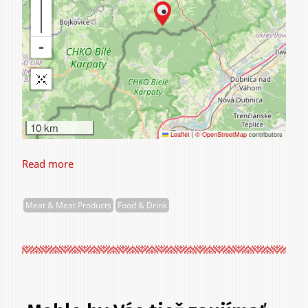
10 km
Leaflet
|
© OpenStreetMap
contributors
Read more
about
Šuráňová
Barbora
Meat & Meat Products
Food & Drink