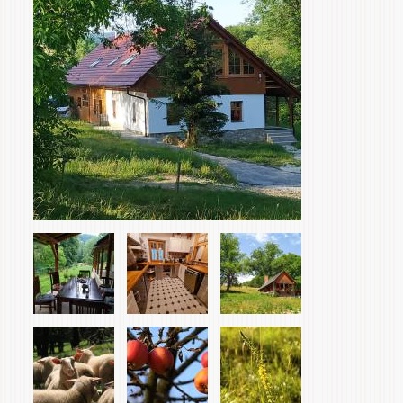
tabs
Items
Home & Interior
Garden & Orchard
Services