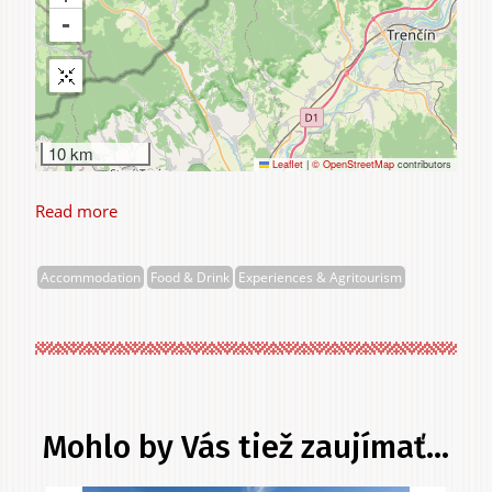
10 km
Leaflet
|
© OpenStreetMap
contributors
Read more
about
Nonnetit
s.r.o.
Accommodation
Food & Drink
Experiences & Agritourism
Mohlo by Vás tiež zaujímať...