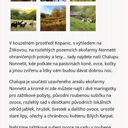
Experiences &
Agritourism
V kouzelném prostředí Kopanic, s výhledem na
Žítkovou, na rozlehlých pozemcích ekofarmy Nonnetit
ohraničených potoky a lesy... tady najdete naši Chalupu
Nonnetit, kde potkáte na pastvinách koně, ovce, kočky
a jinou zvířenu a lišky vám budou dávat dobrou noc.
Chalupa je součástí uzavřeného areálu ekofarmy
Nonnetit a kromě ní zde můžete najít i dvě maringotky
pro zážitkové pobyty, původní roubenou sušičku na
ovoce, rozlehlý sad s desítkami původních lokálních
odrůd jablek, hrušek, švestek a dalšího ovoce, urostlé
staré lípy, ořechy a chráněnou květenu Bílých Karpat.
​Nabízíme zážitkové sušení ovoce ze sadu v roubené