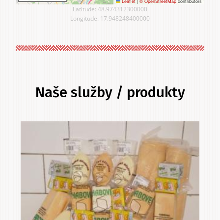
Leaflet
|
© OpenStreetMap
contributors
Latitude: 48.974312300000
Longitude: 17.948248400000
Naše služby / produkty