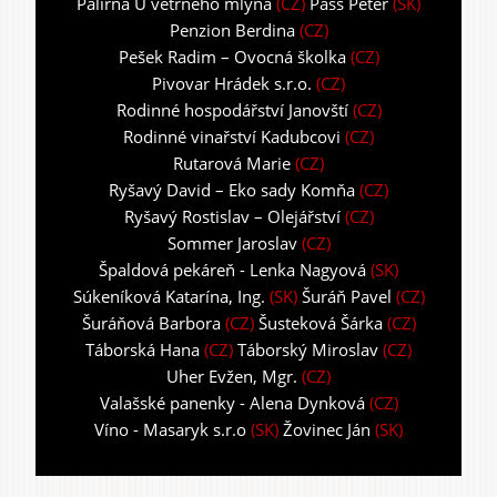
Palírna U větrného mlýna
(CZ)
Pašš Peter
(SK)
Penzion Berdina
(CZ)
Pešek Radim – Ovocná školka
(CZ)
Pivovar Hrádek s.r.o.
(CZ)
Rodinné hospodářství Janovští
(CZ)
Rodinné vinařství Kadubcovi
(CZ)
Rutarová Marie
(CZ)
Ryšavý David – Eko sady Komňa
(CZ)
Ryšavý Rostislav – Olejářství
(CZ)
Sommer Jaroslav
(CZ)
Špaldová pekáreň - Lenka Nagyová
(SK)
Súkeníková Katarína, Ing.
(SK)
Šuráň Pavel
(CZ)
Šuráňová Barbora
(CZ)
Šusteková Šárka
(CZ)
Táborská Hana
(CZ)
Táborský Miroslav
(CZ)
Uher Evžen, Mgr.
(CZ)
Valašské panenky - Alena Dynková
(CZ)
Víno - Masaryk s.r.o
(SK)
Žovinec Ján
(SK)