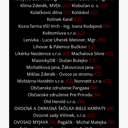
Klíma Zdeněk, MVDr.
(CZ)
Klobučan o. s.
(CZ)
Koláčkovic dílna
(CZ)
Koldokol
(CZ)
Kolínek Karel
(CZ)
Kozia farma Vlčí Vrch - Ing. Ivana Kodajová
(SK)
Květomluva s.r.o.
(CZ)
Lenivka - Lucie Uherek Meisner, Mgr.
(SK)
Lihovar & Pálenice Bučkovi
(CZ)
Likérka Nezdenice s.r.o.
(CZ)
Machalová Silvie
(CZ)
MasovkyDB - Dušan Bulejko
(CZ)
Michaliková Jana, Žákovicová Jana
(SK)
Miklas Zdeněk - Ovoce ze stromu
(CZ)
Moštárna Hostětín s.r.o.
(CZ)
Nonnetit s.r.o.
(CZ)
Občianske združenie Pangaea
(SK)
Občianske združenie Pre Prírodu
(SK)
Old Herold s.r.o.
(SK)
OVOCNÁ A OKRASNÁ ŠKÔLKA BIELE KARPATY
(SK)
Ovocné sady Vilímek, s.r.o.
(CZ)
OVOSAD MYJAVA
(SK)
Pagáčik - Michal Matejka
(SK)