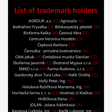
List of trademark holders
AGROLIP, a.s.
(CZ)
Agrosúča
(SK)
Bednářství Fryzelka
(CZ)
Bílokarpatský pěstitel
(CZ)
Biofarma Kaška
(SK)
Častová Věra
(CZ)
Centrum Veronica Hostětín
(CZ)
Čepková Barbora
(CZ)
Černuška - prírodné kvetinárstvo
(SK)
Cíbik Jakub
(SK)
Cimbálová muzika Slavičan
(CZ)
Ekofarma Javorník
(CZ)
Ekotrend Myjava s.r.o.
(SK)
EMKO s.r.o.
(SK)
Farma Rudimov, s.r.o.
(CZ)
Gazdovský dvor Turá Lúka
(SK)
Halík Ondřej
(CZ)
Hollý Peter, Ing.
(SK)
Holušová Ružičková Marianna, Ing.
(SK)
Horňácká farma s. r. o.
(CZ)
Hostinec U Klačkov
(SK)
Hrdličková Elena
(SK)
JOLAN - Jolana Adámková
(SK)
Kacejová Ľudmila, Ing.
(SK)
Karlík Lubomír, Ing.
(CZ)