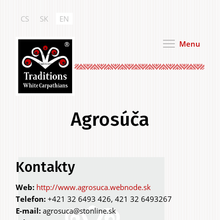
Skip
to
CS
SK
EN
main
content
Menu
White Carpathian
Traditions
Agrosúča
Primary
Kontakty
.
tabs
http://www.agrosuca.webnode.sk
Telefon:
+421 32 6493 426, 421 32 6493267
E-mail:
agrosuca@stonline.sk