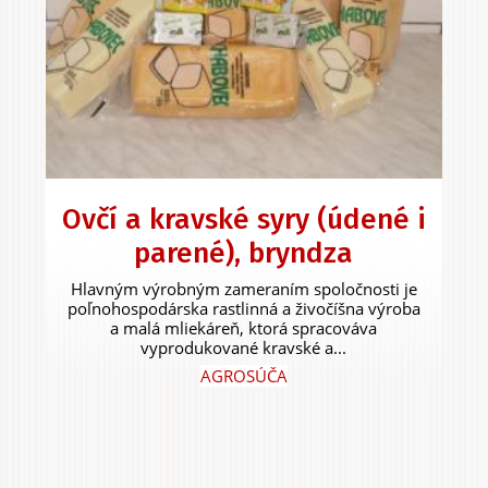
Ovčí a kravské syry (údené i
parené), bryndza
Hlavným výrobným zameraním spoločnosti je
poľnohospodárska rastlinná a živočíšna výroba
a malá mliekáreň, ktorá spracováva
vyprodukované kravské a...
AGROSÚČA