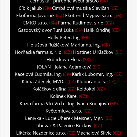
Černuška - prírodné kvetinárstvo
(SK)
Cíbik Jakub
(SK)
Cimbálová muzika Slavičan
(CZ)
Ekofarma Javorník
(CZ)
Ekotrend Myjava s.r.o.
(SK)
EMKO s.r.o.
(SK)
Farma Rudimov, s.r.o.
(CZ)
Gazdovský dvor Turá Lúka
(SK)
Halík Ondřej
(CZ)
Hollý Peter, Ing.
(SK)
Holušová Ružičková Marianna, Ing.
(SK)
Horňácká farma s. r. o.
(CZ)
Hostinec U Klačkov
(SK)
Hrdličková Elena
(SK)
JOLAN - Jolana Adámková
(SK)
Kacejová Ľudmila, Ing.
(SK)
Karlík Lubomír, Ing.
(CZ)
Klíma Zdeněk, MVDr.
(CZ)
Klobučan o. s.
(CZ)
Koláčkovic dílna
(CZ)
Koldokol
(CZ)
Kolínek Karel
(CZ)
Kozia farma Vlčí Vrch - Ing. Ivana Kodajová
(SK)
Květomluva s.r.o.
(CZ)
Lenivka - Lucie Uherek Meisner, Mgr.
(SK)
Lihovar & Pálenice Bučkovi
(CZ)
Likérka Nezdenice s.r.o.
(CZ)
Machalová Silvie
(CZ)