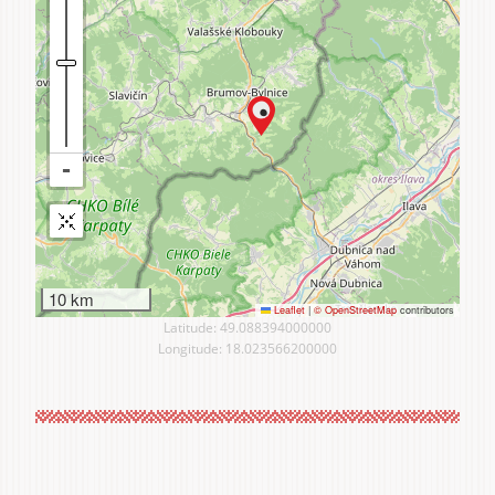
10 km
Leaflet
|
© OpenStreetMap
contributors
Latitude: 49.088394000000
Longitude: 18.023566200000