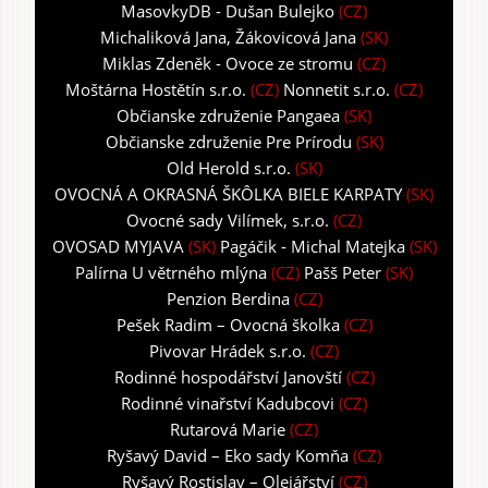
MasovkyDB - Dušan Bulejko
(CZ)
Michaliková Jana, Žákovicová Jana
(SK)
Miklas Zdeněk - Ovoce ze stromu
(CZ)
Moštárna Hostětín s.r.o.
(CZ)
Nonnetit s.r.o.
(CZ)
Občianske združenie Pangaea
(SK)
Občianske združenie Pre Prírodu
(SK)
Old Herold s.r.o.
(SK)
OVOCNÁ A OKRASNÁ ŠKÔLKA BIELE KARPATY
(SK)
Ovocné sady Vilímek, s.r.o.
(CZ)
OVOSAD MYJAVA
(SK)
Pagáčik - Michal Matejka
(SK)
Palírna U větrného mlýna
(CZ)
Pašš Peter
(SK)
Penzion Berdina
(CZ)
Pešek Radim – Ovocná školka
(CZ)
Pivovar Hrádek s.r.o.
(CZ)
Rodinné hospodářství Janovští
(CZ)
Rodinné vinařství Kadubcovi
(CZ)
Rutarová Marie
(CZ)
Ryšavý David – Eko sady Komňa
(CZ)
Ryšavý Rostislav – Olejářství
(CZ)