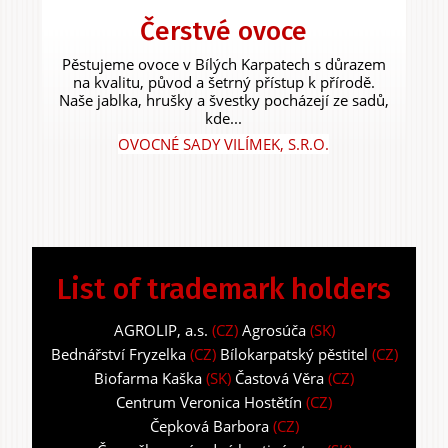
Čerstvé ovoce
Pěstujeme ovoce v Bílých Karpatech s důrazem
na kvalitu, původ a šetrný přístup k přírodě.
Naše jablka, hrušky a švestky pocházejí ze sadů,
kde...
OVOCNÉ SADY VILÍMEK, S.R.O.
List of trademark holders
AGROLIP, a.s.
(CZ)
Agrosúča
(SK)
Bednářství Fryzelka
(CZ)
Bílokarpatský pěstitel
(CZ)
Biofarma Kaška
(SK)
Častová Věra
(CZ)
Centrum Veronica Hostětín
(CZ)
Čepková Barbora
(CZ)