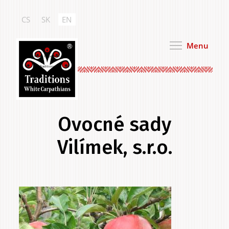
Skip
to
CS
SK
EN
main
content
Menu
White Carpathian
Traditions
Ovocné sady
Vilímek, s.r.o.
Primary
.
tabs