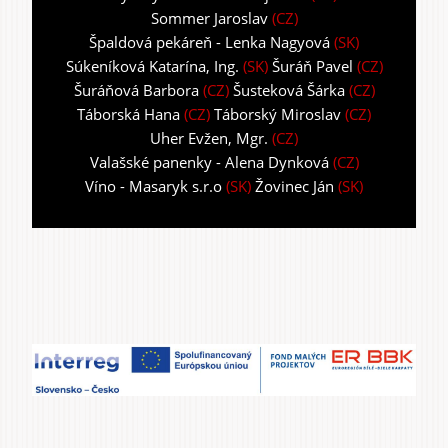
Sommer Jaroslav
(CZ)
Špaldová pekáreň - Lenka Nagyová
(SK)
Súkeníková Katarína, Ing.
(SK)
Šuráň Pavel
(CZ)
Šuráňová Barbora
(CZ)
Šusteková Šárka
(CZ)
Táborská Hana
(CZ)
Táborský Miroslav
(CZ)
Uher Evžen, Mgr.
(CZ)
Valašské panenky - Alena Dynková
(CZ)
Víno - Masaryk s.r.o
(SK)
Žovinec Ján
(SK)