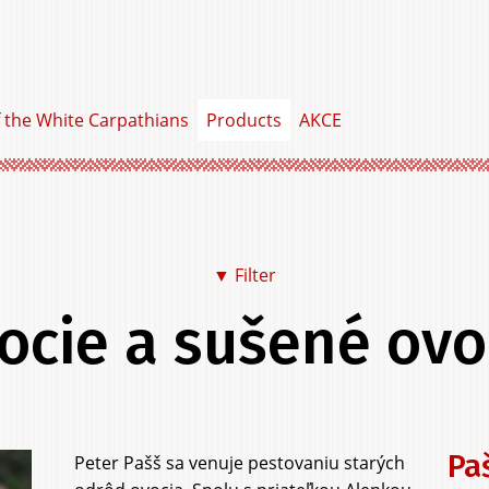
f the White Carpathians
Products
AKCE
▼ Filter
ocie a sušené ovo
Food & Drink
Clothing &
Home &
Personal Item
Garden &
Services
Experi
Pa
Peter Pašš sa venuje pestovaniu starých