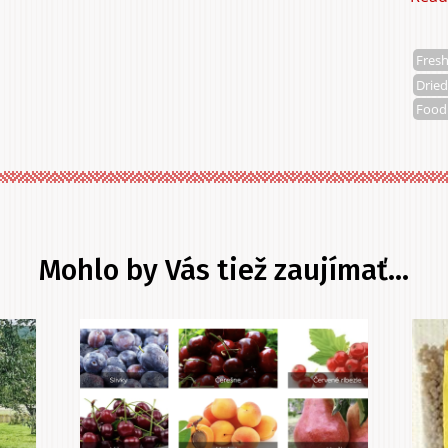
Fresh
Dried
Food
Mohlo by Vás tiež zaujímať...