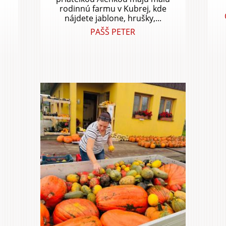
rodinnú farmu v Kubrej, kde
nájdete jablone, hrušky,...
PAŠŠ PETER