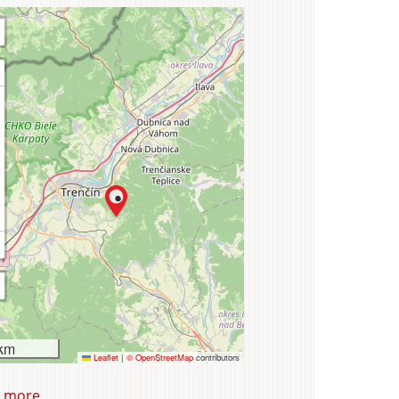
urism
km
Leaflet
|
© OpenStreetMap
contributors
 more
about