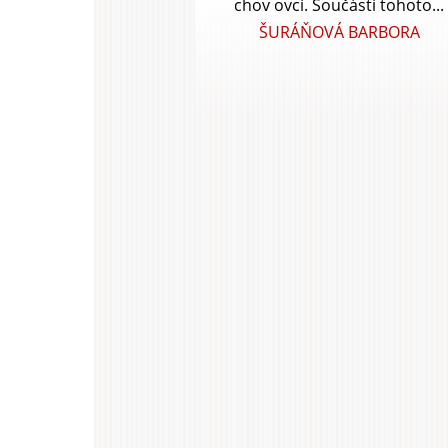
chov ovcí. Součástí tohoto...
ŠURÁŇOVÁ BARBORA