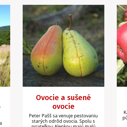
Ovocie a sušené
ovocie
ě
K
Peter Pašš sa venuje pestovaniu
á
pů
starých odrôd ovocia. Spolu s
a
priateľkou Alenkou majú malú