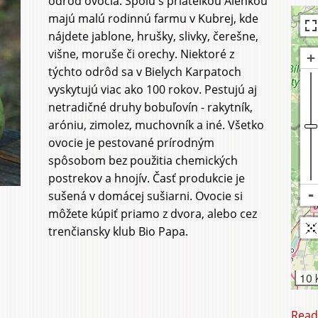
odrôd ovocia. Spolu s priateľkou Alenkou
Orchard
Agrito
majú malú rodinnú farmu v Kubrej, kde
nájdete jablone, hrušky, slivky, čerešne,
višne, moruše či orechy. Niektoré z
týchto odrôd sa v Bielych Karpatoch
vyskytujú viac ako 100 rokov. Pestujú aj
netradičné druhy bobuľovín - rakytník,
aróniu, zimolez, muchovník a iné. Všetko
ovocie je pestované prírodným
spôsobom bez použitia chemických
postrekov a hnojív. Časť produkcie je
sušená v domácej sušiarni. Ovocie si
môžete kúpiť priamo z dvora, alebo cez
trenčiansky klub Bio Papa.
10 
Read