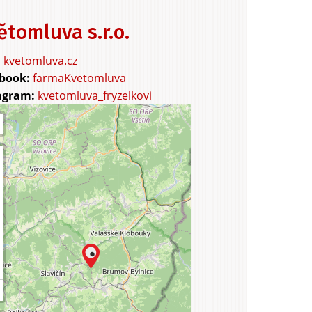
urism
ětomluva s.r.o.
kvetomluva.cz
farmaKvetomluva
kvetomluva_fryzelkovi