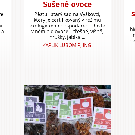
Sušené ovoce
s
ve
Pěstuji starý sad na Vyškovci,
který je certifikovaný v režimu
í
ekologického hospodaření. Roste
hi
 a
v něm bio ovoce – třešně, višně,
hrušky, jablka,...
bě
KARLÍK LUBOMÍR, ING.