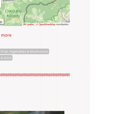
m
Leaflet
|
© OpenStreetMap
contributors
 more
about
Květomluva
s.r.o.
 Fruit, Vegetables & Mushrooms
 & Drink