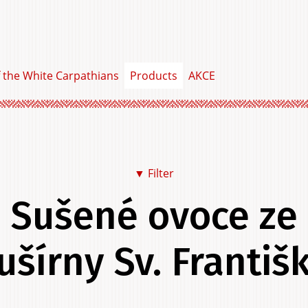
f the White Carpathians
Products
AKCE
▼ Filter
Sušené ovoce ze
Food & Drink
Clothing &
Home &
ušírny Sv. Františ
Personal Item
Garden &
Services
Experi