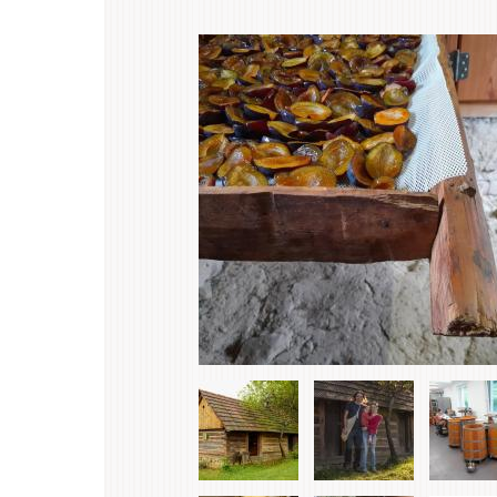
Primary
.
tabs