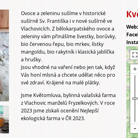
Orchard
Agrito
Kv
Ovoce a zeleninu sušíme v historické
sušírně Sv. Františka i v nové sušírně ve
Vlachovicích. Z bělokarpatského ovoce a
zeleniny vám přinášíme švestky, borůvky,
bio červenou řepu, bio mrkev, lístky
mangoldu, bio rakytník i klasická jablíčka
a hrušky.
Jsou vhodné na vaření nebo jen tak, když
Vás honí mlsná a chcete udělat něco pro
své zdraví. Krájené na malé plátky.
Jsme Květomluva, bylinná valašská farma
z Vlachovic manželů Fryzelkových. V roce
2023 jsme získali ocenění Nejlepší
ekologická farma v ČR 2023.