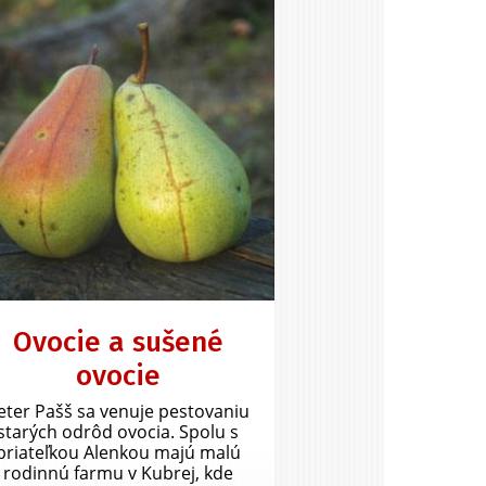
Ovocie a sušené
ovocie
eter Pašš sa venuje pestovaniu
starých odrôd ovocia. Spolu s
priateľkou Alenkou majú malú
rodinnú farmu v Kubrej, kde