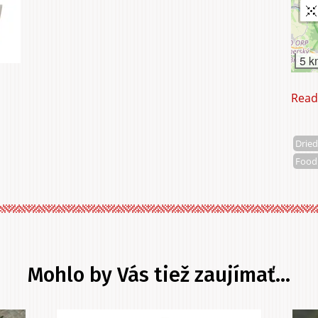
5 k
Read
Dried
Food
Mohlo by Vás tiež zaujímať...