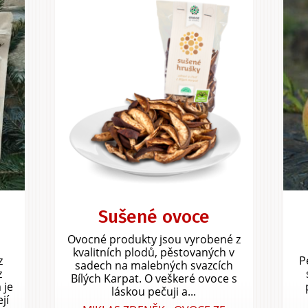
Sušené ovoce
Ovocné produkty jsou vyrobené z
kvalitních plodů, pěstovaných v
z
P
sadech na malebných svazcích
z
Bílých Karpat. O veškeré ovoce s
 je
láskou pečuji a...
jí