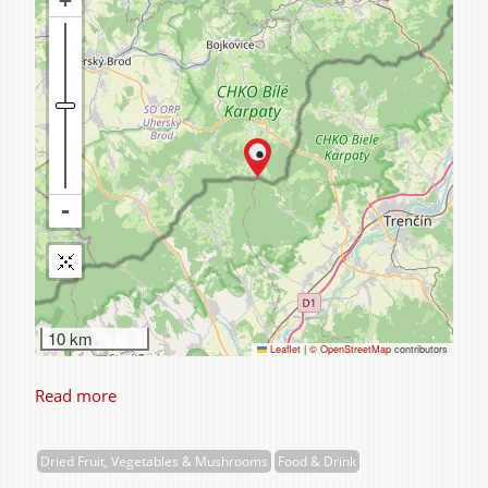
10 km
Leaflet
|
© OpenStreetMap
contributors
Read more
about
Nonnetit
s.r.o.
Dried Fruit, Vegetables & Mushrooms
Food & Drink