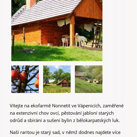
Items
Home & Interior
Garden & Orchard
Vítejte na ekofarmě Nonnetit ve Vápenicích, zaměřené
na extenzivní chov ovcí, pěstování jabloní starých
Services
odrůd a sbírání a sušení bylin z bělokarpatských luk.
Naší raritou je starý sad, v němž dodnes najdete více