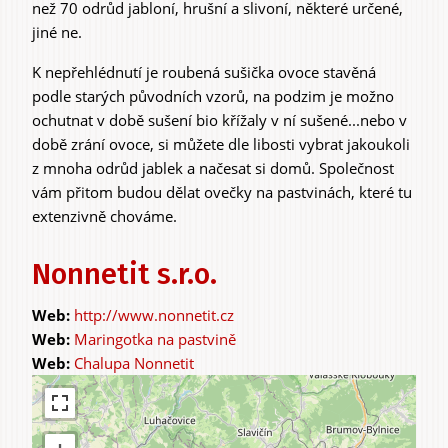
než 70 odrůd jabloní, hrušní a slivoní, některé určené,
jiné ne.
Experiences &
K nepřehlédnutí je roubená sušička ovoce stavěná
podle starých původních vzorů, na podzim je možno
Agritourism
ochutnat v době sušení bio křížaly v ní sušené...nebo v
době zrání ovoce, si můžete dle libosti vybrat jakoukoli
z mnoha odrůd jablek a načesat si domů. Společnost
vám přitom budou dělat ovečky na pastvinách, které tu
extenzivně chováme.
Nonnetit s.r.o.
http://www.nonnetit.cz
Maringotka na pastvině
Chalupa Nonnetit