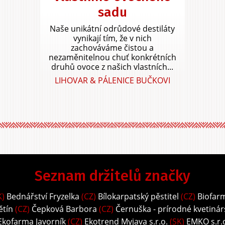
sadu
Naše unikátní odrůdové destiláty
vynikají tím, že v nich
zachováváme čistou a
nezaměnitelnou chuť konkrétních
druhů ovoce z našich vlastních...
LIHOVAR & PÁLENICE BUČKOVI
Seznam držitelů značky
K)
Bednářství Fryzelka
(CZ)
Bílokarpatský pěstitel
(CZ)
Biofar
ětín
(CZ)
Čepková Barbora
(CZ)
Černuška - prírodné kvetinár
Ekofarma Javorník
(CZ)
Ekotrend Myjava s.r.o.
(SK)
EMKO s.r.