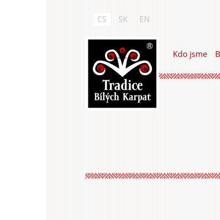
Přejít
k
CS
SK
EN
hlavnímu
obsahu
Kdo jsme
B
Tradice Bílých Karpat
Hlavní
záložky