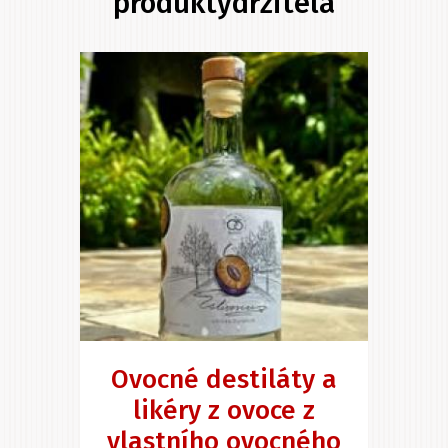
produktydrzitela
Ovocné destiláty a
likéry z ovoce z
vlastního ovocného