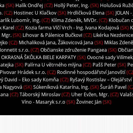
ka
(SK)
Halík Ondřej
(CZ)
Hollý Peter, Ing.
(SK)
Holušová Ružič
o.
(CZ)
Hostinec U Klačkov
(SK)
Hrdličková Elena
(SK)
JOLAN -
arlík Lubomír, Ing.
(CZ)
Klíma Zdeněk, MVDr.
(CZ)
Klobučan o.
k Karel
(CZ)
Kozia farma Vlčí Vrch - Ing. Ivana Kodajová
(SK)
K
, Mgr.
(SK)
Lihovar & Pálenice Bučkovi
(CZ)
Likérka Nezdenice 
ejko
(CZ)
Michaliková Jana, Žákovicová Jana
(SK)
Miklas Zdeně
onnetit s.r.o.
(CZ)
Občianske združenie Pangaea
(SK)
Občian
 OKRASNÁ ŠKÔLKA BIELE KARPATY
(SK)
Ovocné sady Vilímek, 
atejka
(SK)
Palírna U větrného mlýna
(CZ)
Pašš Peter
(SK)
Pe
Pivovar Hrádek s.r.o.
(CZ)
Rodinné hospodářství Janovští
(CZ
vý David – Eko sady Komňa
(CZ)
Ryšavý Rostislav – Olejářství
ka Nagyová
(SK)
Súkeníková Katarína, Ing.
(SK)
Šuráň Pavel
(C
Hana
(CZ)
Táborský Miroslav
(CZ)
Uher Evžen, Mgr.
(CZ)
Valaš
Víno - Masaryk s.r.o
(SK)
Žovinec Ján
(SK)