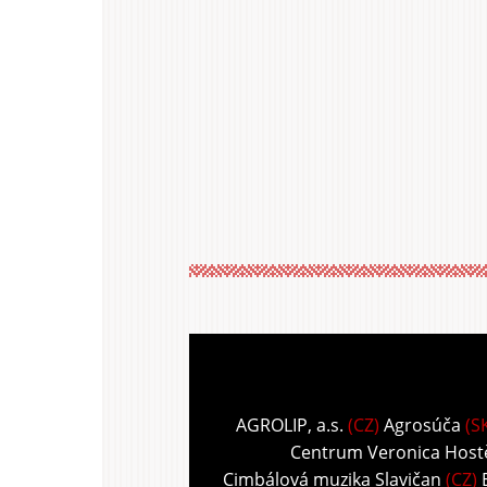
AGROLIP, a.s.
(CZ)
Agrosúča
(S
Centrum Veronica Host
Cimbálová muzika Slavičan
(CZ)