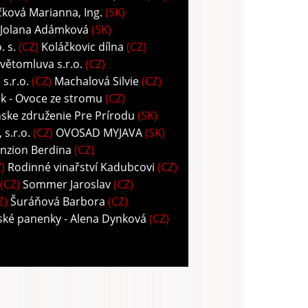
ková Marianna, Ing.
(SK)
 Jolana Adámková
(SK)
 s.
(CZ)
Koláčkovic dílna
(CZ)
větomluva s.r.o.
(CZ)
s.r.o.
(CZ)
Machalová Silvie
(CZ)
k - Ovoce ze stromu
(CZ)
ske združenie Pre Prírodu
(SK)
s.r.o.
(CZ)
OVOSAD MYJAVA
(SK)
nzion Berdina
(CZ)
)
Rodinné vinařství Kadubcovi
(CZ)
(CZ)
Sommer Jaroslav
(CZ)
Z)
Šuráňová Barbora
(CZ)
ské panenky - Alena Dynková
(CZ)