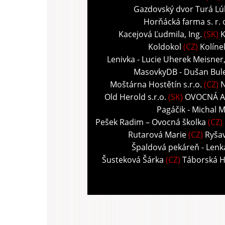
Gazdovský dvor Turá Lú
Horňácká farma s. r. 
Kacejová Ľudmila, Ing.
(SK)
K
Koldokol
(CZ)
Kolíne
Lenivka - Lucie Uherek Meisner
MasovkyDB - Dušan Bul
Moštárna Hostětín s.r.o.
(CZ)
N
Old Herold s.r.o.
(SK)
OVOCNÁ A
Pagáčik - Michal M
Pešek Radim – Ovocná školka
(CZ)
Rutarová Marie
(CZ)
Ryša
Špaldová pekáreň - Len
Šusteková Šárka
(CZ)
Táborská 