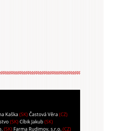
ma Kaška
(SK)
Častová Věra
(CZ)
stvo
(SK)
Cíbik Jakub
(SK)
o.
(SK)
Farma Rudimov, s.r.o.
(CZ)