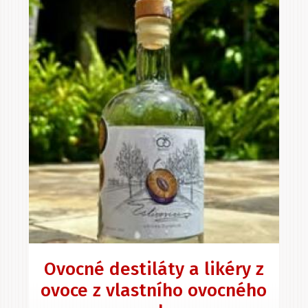
Ovocné destiláty a likéry z
ovoce z vlastního ovocného