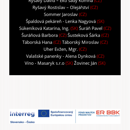
Ryšavý David – Eko sady Komňa
(CZ)
Ryšavý Rostislav – Olejářství
(CZ)
Sommer Jaroslav
(CZ)
Špaldová pekáreň - Lenka Nagyová
(SK)
Súkeníková Katarína, Ing.
(SK)
Šuráň Pavel
(CZ)
Šuráňová Barbora
(CZ)
Šusteková Šárka
(CZ)
Táborská Hana
(CZ)
Táborský Miroslav
(CZ)
Uher Evžen, Mgr.
(CZ)
Valašské panenky - Alena Dynková
(CZ)
Víno - Masaryk s.r.o
(SK)
Žovinec Ján
(SK)