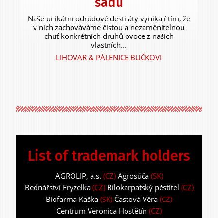
sadu
Naše unikátní odrůdové destiláty vynikají tím, že
v nich zachováváme čistou a nezaměnitelnou
chuť konkrétních druhů ovoce z našich
vlastních...
LIHOVAR & PÁLENICE BUČKOVI
List of trademark holders
AGROLIP, a.s.
(CZ)
Agrosúča
(SK)
Bednářství Fryzelka
(CZ)
Bílokarpatský pěstitel
(CZ)
Biofarma Kaška
(SK)
Častová Věra
(CZ)
Centrum Veronica Hostětín
(CZ)