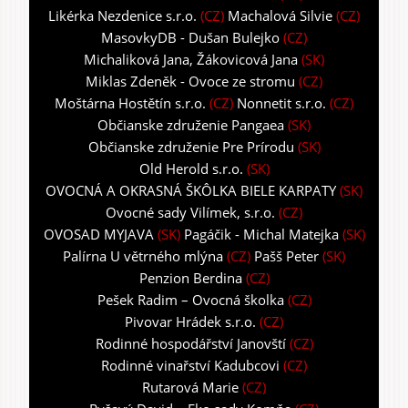
Likérka Nezdenice s.r.o.
(CZ)
Machalová Silvie
(CZ)
MasovkyDB - Dušan Bulejko
(CZ)
Michaliková Jana, Žákovicová Jana
(SK)
Miklas Zdeněk - Ovoce ze stromu
(CZ)
Moštárna Hostětín s.r.o.
(CZ)
Nonnetit s.r.o.
(CZ)
Občianske združenie Pangaea
(SK)
Občianske združenie Pre Prírodu
(SK)
Old Herold s.r.o.
(SK)
OVOCNÁ A OKRASNÁ ŠKÔLKA BIELE KARPATY
(SK)
Ovocné sady Vilímek, s.r.o.
(CZ)
OVOSAD MYJAVA
(SK)
Pagáčik - Michal Matejka
(SK)
Palírna U větrného mlýna
(CZ)
Pašš Peter
(SK)
Penzion Berdina
(CZ)
Pešek Radim – Ovocná školka
(CZ)
Pivovar Hrádek s.r.o.
(CZ)
Rodinné hospodářství Janovští
(CZ)
Rodinné vinařství Kadubcovi
(CZ)
Rutarová Marie
(CZ)