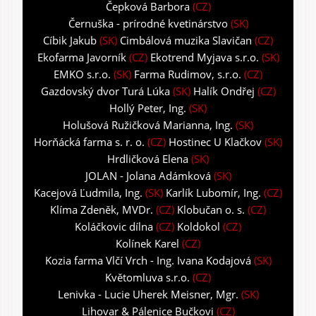
Čepková Barbora
(CZ)
Černuška - prírodné kvetinárstvo
(SK)
Cíbik Jakub
(SK)
Cimbálová muzika Slavičan
(CZ)
Ekofarma Javorník
(CZ)
Ekotrend Myjava s.r.o.
(SK)
EMKO s.r.o.
(SK)
Farma Rudimov, s.r.o.
(CZ)
Gazdovský dvor Turá Lúka
(SK)
Halík Ondřej
(CZ)
Hollý Peter, Ing.
(SK)
Holušová Ružičková Marianna, Ing.
(SK)
Horňácká farma s. r. o.
(CZ)
Hostinec U Klačkov
(SK)
Hrdličková Elena
(SK)
JOLAN - Jolana Adámková
(SK)
Kacejová Ľudmila, Ing.
(SK)
Karlík Lubomír, Ing.
(CZ)
Klíma Zdeněk, MVDr.
(CZ)
Klobučan o. s.
(CZ)
Koláčkovic dílna
(CZ)
Koldokol
(CZ)
Kolínek Karel
(CZ)
Kozia farma Vlčí Vrch - Ing. Ivana Kodajová
(SK)
Květomluva s.r.o.
(CZ)
Lenivka - Lucie Uherek Meisner, Mgr.
(SK)
Lihovar & Pálenice Bučkovi
(CZ)