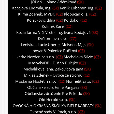
JOLAN - Jolana Adámková
(SK)
Kacejová Ľudmila, Ing.
(SK)
Karlík Lubomír, Ing.
(CZ)
Klíma Zdeněk, MVDr.
(CZ)
Klobučan o. s.
(CZ)
Koláčkovic dílna
(CZ)
Koldokol
(CZ)
Kolínek Karel
(CZ)
Kozia farma Vlčí Vrch - Ing. Ivana Kodajová
(SK)
Květomluva s.r.o.
(CZ)
Lenivka - Lucie Uherek Meisner, Mgr.
(SK)
Lihovar & Pálenice Bučkovi
(CZ)
Likérka Nezdenice s.r.o.
(CZ)
Machalová Silvie
(CZ)
MasovkyDB - Dušan Bulejko
(CZ)
Michaliková Jana, Žákovicová Jana
(SK)
Miklas Zdeněk - Ovoce ze stromu
(CZ)
Moštárna Hostětín s.r.o.
(CZ)
Nonnetit s.r.o.
(CZ)
Občianske združenie Pangaea
(SK)
Občianske združenie Pre Prírodu
(SK)
Old Herold s.r.o.
(SK)
OVOCNÁ A OKRASNÁ ŠKÔLKA BIELE KARPATY
(SK)
Ovocné sady Vilímek, s.r.o.
(CZ)