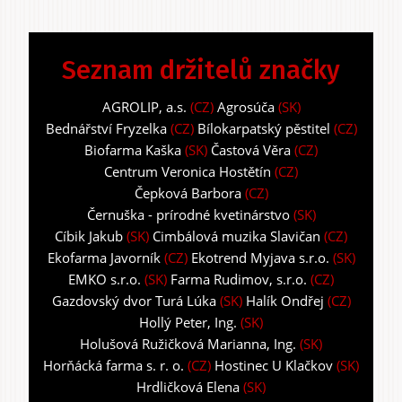
Seznam držitelů značky
AGROLIP, a.s.
(CZ)
Agrosúča
(SK)
Bednářství Fryzelka
(CZ)
Bílokarpatský pěstitel
(CZ)
Biofarma Kaška
(SK)
Častová Věra
(CZ)
Centrum Veronica Hostětín
(CZ)
Čepková Barbora
(CZ)
Černuška - prírodné kvetinárstvo
(SK)
Cíbik Jakub
(SK)
Cimbálová muzika Slavičan
(CZ)
Ekofarma Javorník
(CZ)
Ekotrend Myjava s.r.o.
(SK)
EMKO s.r.o.
(SK)
Farma Rudimov, s.r.o.
(CZ)
Gazdovský dvor Turá Lúka
(SK)
Halík Ondřej
(CZ)
Hollý Peter, Ing.
(SK)
Holušová Ružičková Marianna, Ing.
(SK)
Horňácká farma s. r. o.
(CZ)
Hostinec U Klačkov
(SK)
Hrdličková Elena
(SK)