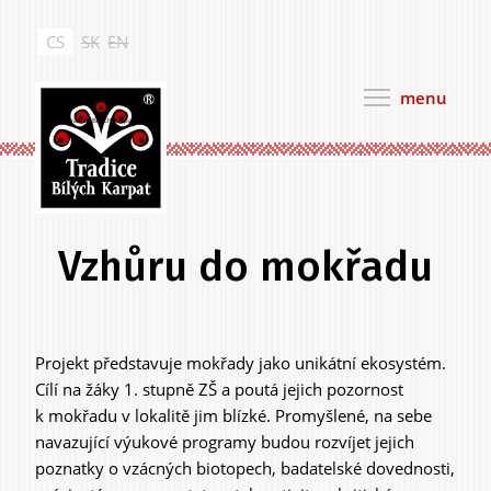
Přejít
k
CS
SK
EN
hlavnímu
obsahu
menu
Tradice Bílých Karpat
Vzhůru do mokřadu
Projekt představuje mokřady jako unikátní ekosystém.
Hlavní
Cílí na žáky 1. stupně ZŠ a poutá jejich pozornost
záložky
k mokřadu v lokalitě jim blízké. Promyšlené, na sebe
navazující výukové programy budou rozvíjet jejich
poznatky o vzácných biotopech, badatelské dovednosti,