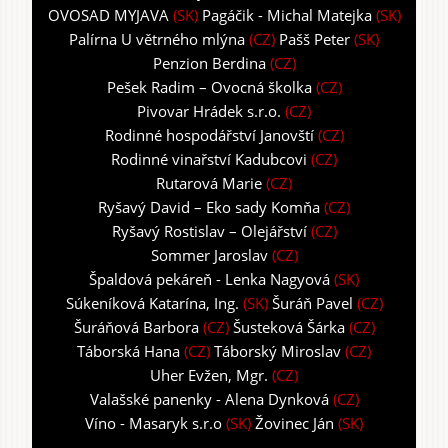
OVOSAD MYJAVA
(SK)
Pagáčik - Michal Matejka
(SK)
Palírna U větrného mlýna
(CZ)
Pašš Peter
(SK)
Penzion Berdina
(CZ)
Pešek Radim – Ovocná školka
(CZ)
Pivovar Hrádek s.r.o.
(CZ)
Rodinné hospodářství Janovští
(CZ)
Rodinné vinařství Kadubcovi
(CZ)
Rutarová Marie
(CZ)
Ryšavý David – Eko sady Komňa
(CZ)
Ryšavý Rostislav – Olejářství
(CZ)
Sommer Jaroslav
(CZ)
Špaldová pekáreň - Lenka Nagyová
(SK)
Súkeníková Katarína, Ing.
(SK)
Šuráň Pavel
(CZ)
Šuráňová Barbora
(CZ)
Šusteková Šárka
(CZ)
Táborská Hana
(CZ)
Táborský Miroslav
(CZ)
Uher Evžen, Mgr.
(CZ)
Valašské panenky - Alena Dynková
(CZ)
Víno - Masaryk s.r.o
(SK)
Žovinec Ján
(SK)