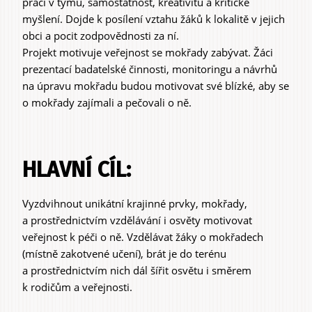
práci v týmu, samostatnost, kreativitu a kritické
myšlení. Dojde k posílení vztahu žáků k lokalitě v jejich
obci a pocit zodpovědnosti za ní.
Projekt motivuje veřejnost se mokřady zabývat. Žáci
prezentací badatelské činnosti, monitoringu a návrhů
na úpravu mokřadu budou motivovat své blízké, aby se
o mokřady zajímali a pečovali o ně.
HLAVNÍ CÍL:
Vyzdvihnout unikátní krajinné prvky, mokřady,
a prostřednictvím vzdělávání i osvěty motivovat
veřejnost k péči o ně. Vzdělávat žáky o mokřadech
(místně zakotvené učení), brát je do terénu
a prostřednictvím nich dál šířit osvětu i směrem
k rodičům a veřejnosti.