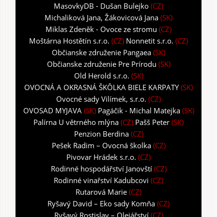
MasovkyDB - Dušan Bulejko
(CZ)
Michaliková Jana, Žákovicová Jana
(SK)
Miklas Zdeněk - Ovoce ze stromu
(CZ)
Moštárna Hostětín s.r.o.
(CZ)
Nonnetit s.r.o.
(CZ)
Občianske združenie Pangaea
(SK)
Občianske združenie Pre Prírodu
(SK)
Old Herold s.r.o.
(SK)
OVOCNÁ A OKRASNÁ ŠKÔLKA BIELE KARPATY
(SK)
Ovocné sady Vilímek, s.r.o.
(CZ)
OVOSAD MYJAVA
(SK)
Pagáčik - Michal Matejka
(SK)
Palírna U větrného mlýna
(CZ)
Pašš Peter
(SK)
Penzion Berdina
(CZ)
Pešek Radim – Ovocná školka
(CZ)
Pivovar Hrádek s.r.o.
(CZ)
Rodinné hospodářství Janovští
(CZ)
Rodinné vinařství Kadubcovi
(CZ)
Rutarová Marie
(CZ)
Ryšavý David – Eko sady Komňa
(CZ)
Ryšavý Rostislav – Olejářství
(CZ)