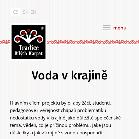
Přejít
k
CS
SK
EN
hlavnímu
obsahu
menu
Tradice Bílých Karpat
Voda v krajině
Hlavním cílem projektu bylo, aby žáci, studenti,
Hlavní
pedagogové i veřejnost chápali problematiku
záložky
nedostatku vody v krajině jako důležité společenské
téma, věděli, co je příčinou problému, jaké jsou
důsledky a jak v krajině s vodou hospodařit.