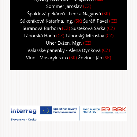
Sommer Jaroslav
(CZ)
Špaldová pekáreň - Lenka Nagyová
(SK)
Súkeníková Katarína, Ing.
(SK)
Šuráň Pavel
(CZ)
Šuráňová Barbora
(CZ)
Šusteková Šárka
(CZ)
Táborská Hana
(CZ)
Táborský Miroslav
(CZ)
Uher Evžen, Mgr.
(CZ)
Valašské panenky - Alena Dynková
(CZ)
Víno - Masaryk s.r.o
(SK)
Žovinec Ján
(SK)