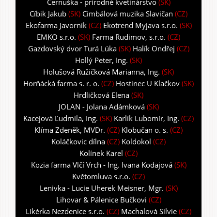
Černuška - prírodné kvetinárstvo
(SK)
Cíbik Jakub
(SK)
Cimbálová muzika Slavičan
(CZ)
Ekofarma Javorník
(CZ)
Ekotrend Myjava s.r.o.
(SK)
EMKO s.r.o.
(SK)
Farma Rudimov, s.r.o.
(CZ)
Gazdovský dvor Turá Lúka
(SK)
Halík Ondřej
(CZ)
Hollý Peter, Ing.
(SK)
Holušová Ružičková Marianna, Ing.
(SK)
Horňácká farma s. r. o.
(CZ)
Hostinec U Klačkov
(SK)
Hrdličková Elena
(SK)
JOLAN - Jolana Adámková
(SK)
Kacejová Ľudmila, Ing.
(SK)
Karlík Lubomír, Ing.
(CZ)
Klíma Zdeněk, MVDr.
(CZ)
Klobučan o. s.
(CZ)
Koláčkovic dílna
(CZ)
Koldokol
(CZ)
Kolínek Karel
(CZ)
Kozia farma Vlčí Vrch - Ing. Ivana Kodajová
(SK)
Květomluva s.r.o.
(CZ)
Lenivka - Lucie Uherek Meisner, Mgr.
(SK)
Lihovar & Pálenice Bučkovi
(CZ)
Likérka Nezdenice s.r.o.
(CZ)
Machalová Silvie
(CZ)