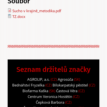
Soubor
Sucho v krajině_metodika.pdf
TZ.docx
Seznam držitelů značky
AGROLIP, a.s.
(CZ)
Agrosúča
(SK)
Bednářství Fryzelka
(CZ)
Bílokarpatský pěstitel
(CZ)
Biofarma Kaška
(SK)
Častová Věra
(CZ)
Centrum Veronica Hostětín
(CZ)
Čepková Barbora
(CZ)