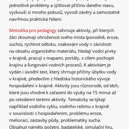
jednotlivé problémy a zjišťovat příčinu daného stavu,
vyzkouší si mnoho pokusů, vyvodí závěry a samostatně
navrhnou praktická řešení.
Metodika pro pedagogy
zahrnuje aktivity, při kterých
žáci zkoumají ohroženost svého místa (povodně, eroze,
sucho), rychlost odtoku, vsakování vody v závislosti
na obsahu organického materiálu, hledají vodní prvky
v krajině, pracují s mapami, portály, s cílem pochopit
krajinu a fungování vodních procesů. K aktivitám je
vydán i úvodní text, který shrnuje příčiny úbytku vody
v krajině, především z hlediska historického vývoje
hospodaření v krajině. Aktivity jsou různorodé, od těch,
které jsou vhodné k zařazení do výuky na 15 minut až
po celodenní terénní aktivity. Tematicky se týkají
například vodního cyklu, vodního režimu v krajině
v souvislosti s hospodařením, problému eroze,
meliorací, zástavby půdy, problematiky sucha.
Obsahují náměty početní, badatelské, simulační hru,