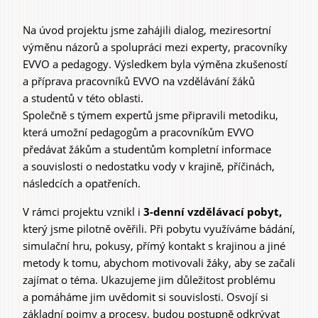
Na úvod projektu jsme zahájili dialog, meziresortní
výměnu názorů a spolupráci mezi experty, pracovníky
EVVO a pedagogy. Výsledkem byla výměna zkušeností
a příprava pracovníků EVVO na vzdělávání žáků
a studentů v této oblasti.
Společně s týmem expertů jsme připravili metodiku,
která umožní pedagogům a pracovníkům EVVO
předávat žákům a studentům kompletní informace
a souvislosti o nedostatku vody v krajině, příčinách,
následcích a opatřeních.
V rámci projektu vznikl i
3-denní vzdělávací pobyt,
který jsme pilotně ověřili. Při pobytu využíváme bádání,
simulační hru, pokusy, přímý kontakt s krajinou a jiné
metody k tomu, abychom motivovali žáky, aby se začali
zajímat o téma. Ukazujeme jim důležitost problému
a pomáháme jim uvědomit si souvislosti. Osvojí si
základní pojmy a procesy, budou postupně odkrývat