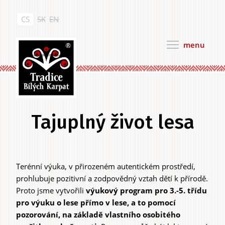
Přejít
k
CS
SK
EN
hlavnímu
obsahu
menu
Tradice Bílých Karpat
Tajuplný život lesa
Terénní výuka, v přirozeném autentickém prostředí,
Hlavní
prohlubuje pozitivní a zodpovědný vztah dětí k přírodě.
záložky
Proto jsme vytvořili
výukový program pro 3.-5. třídu
pro výuku o lese přímo v lese, a to pomocí
pozorování, na základě vlastního osobitého