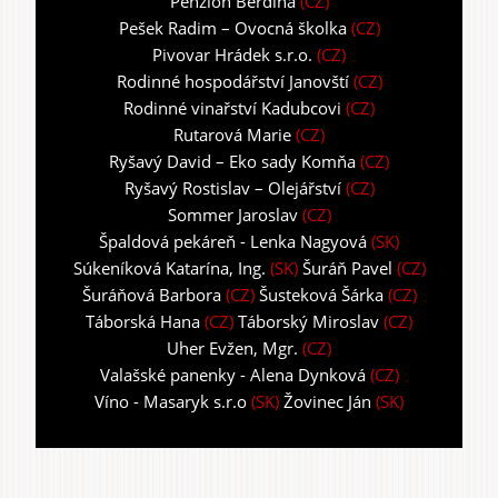
Penzion Berdina
(CZ)
Pešek Radim – Ovocná školka
(CZ)
Pivovar Hrádek s.r.o.
(CZ)
Rodinné hospodářství Janovští
(CZ)
Rodinné vinařství Kadubcovi
(CZ)
Rutarová Marie
(CZ)
Ryšavý David – Eko sady Komňa
(CZ)
Ryšavý Rostislav – Olejářství
(CZ)
Sommer Jaroslav
(CZ)
Špaldová pekáreň - Lenka Nagyová
(SK)
Súkeníková Katarína, Ing.
(SK)
Šuráň Pavel
(CZ)
Šuráňová Barbora
(CZ)
Šusteková Šárka
(CZ)
Táborská Hana
(CZ)
Táborský Miroslav
(CZ)
Uher Evžen, Mgr.
(CZ)
Valašské panenky - Alena Dynková
(CZ)
Víno - Masaryk s.r.o
(SK)
Žovinec Ján
(SK)