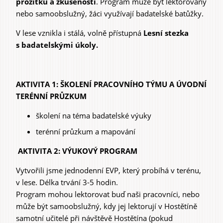
prožitku a zkušenosti
. Program může být lektorovaný
nebo samoobslužný, žáci využívají badatelské batůžky.
V lese vznikla i stálá, volně přístupná
Lesní stezka
s badatelskými úkoly.
AKTIVITA 1: ŠKOLENÍ PRACOVNÍHO TÝMU A ÚVODNÍ
TERÉNNÍ PRŮZKUM
školení na téma badatelské výuky
terénní průzkum a mapování
AKTIVITA 2: VÝUKOVÝ PROGRAM
Vytvořili jsme jednodenní EVP, který probíhá v terénu,
v lese. Délka trvání 3-5 hodin.
Program mohou lektorovat buď naši pracovníci, nebo
může být samoobslužný, kdy jej lektorují v Hostětíně
samotní učitelé při návštěvě Hostětína (pokud