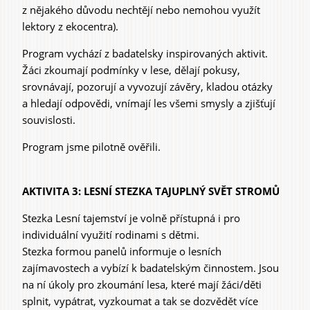
z nějakého důvodu nechtějí nebo nemohou využít
lektory z ekocentra).
Program vychází z badatelsky inspirovaných aktivit.
Žáci zkoumají podmínky v lese, dělají pokusy,
srovnávají, pozorují a vyvozují závěry, kladou otázky
a hledají odpovědi, vnímají les všemi smysly a zjišťují
souvislosti.
Program jsme pilotně ověřili.
AKTIVITA 3: LESNÍ STEZKA TAJUPLNÝ SVĚT STROMŮ
Stezka Lesní tajemství je volně přístupná i pro
individuální využití rodinami s dětmi.
Stezka formou panelů informuje o lesních
zajímavostech a vybízí k badatelským činnostem. Jsou
na ní úkoly pro zkoumání lesa, které mají žáci/děti
splnit, vypátrat, vyzkoumat a tak se dozvědět více