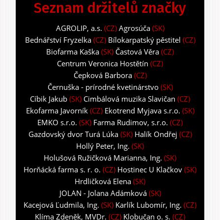
Seznam držitelů značky
AGROLIP, a.s.
(CZ)
Agrosúča
(SK)
Bednářství Fryzelka
(CZ)
Bílokarpatský pěstitel
(CZ)
Biofarma Kaška
(SK)
Častová Věra
(CZ)
Centrum Veronica Hostětín
(CZ)
Čepková Barbora
(CZ)
Černuška - prírodné kvetinárstvo
(SK)
Cíbik Jakub
(SK)
Cimbálová muzika Slavičan
(CZ)
Ekofarma Javorník
(CZ)
Ekotrend Myjava s.r.o.
(SK)
EMKO s.r.o.
(SK)
Farma Rudimov, s.r.o.
(CZ)
Gazdovský dvor Turá Lúka
(SK)
Halík Ondřej
(CZ)
Hollý Peter, Ing.
(SK)
Holušová Ružičková Marianna, Ing.
(SK)
Horňácká farma s. r. o.
(CZ)
Hostinec U Klačkov
(SK)
Hrdličková Elena
(SK)
JOLAN - Jolana Adámková
(SK)
Kacejová Ľudmila, Ing.
(SK)
Karlík Lubomír, Ing.
(CZ)
Klíma Zdeněk, MVDr.
(CZ)
Klobučan o. s.
(CZ)