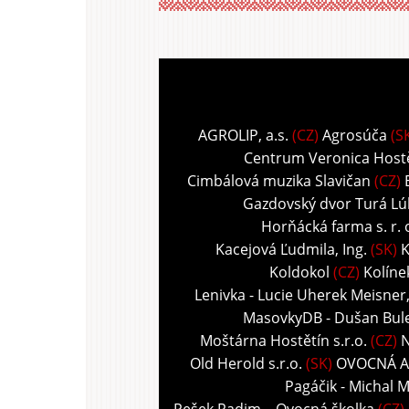
AGROLIP, a.s.
(CZ)
Agrosúča
(S
Centrum Veronica Host
Cimbálová muzika Slavičan
(CZ)
Gazdovský dvor Turá Lú
Horňácká farma s. r. 
Kacejová Ľudmila, Ing.
(SK)
K
Koldokol
(CZ)
Kolíne
Lenivka - Lucie Uherek Meisner
MasovkyDB - Dušan Bul
Moštárna Hostětín s.r.o.
(CZ)
N
Old Herold s.r.o.
(SK)
OVOCNÁ A
Pagáčik - Michal M