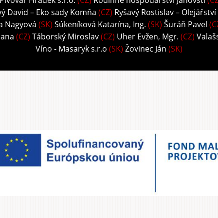
Pivovar Hrádek s.r.o.
(CZ)
Rodinné hospodářství Janovští
(CZ
vý David – Eko sady Komňa
(CZ)
Ryšavý Rostislav – Olejářství
ka Nagyová
(SK)
Súkeníková Katarína, Ing.
(SK)
Šuráň Pavel
(C
Hana
(CZ)
Táborský Miroslav
(CZ)
Uher Evžen, Mgr.
(CZ)
Valaš
Víno - Masaryk s.r.o
(SK)
Žovinec Ján
(SK)