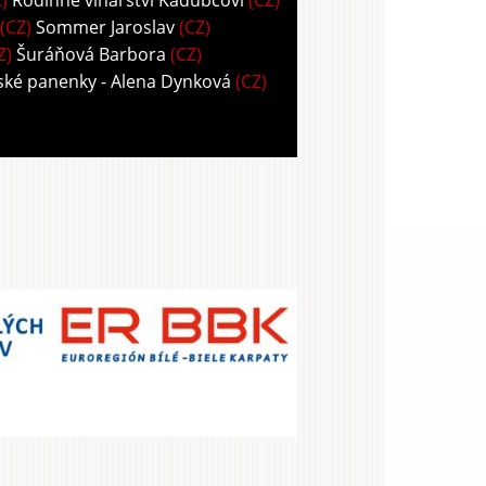
)
Rodinné vinařství Kadubcovi
(CZ)
(CZ)
Sommer Jaroslav
(CZ)
Z)
Šuráňová Barbora
(CZ)
ské panenky - Alena Dynková
(CZ)