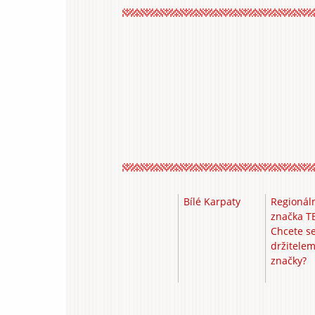
Bílé Karpaty
Regionál
značka T
Chcete se
držitele
značky?