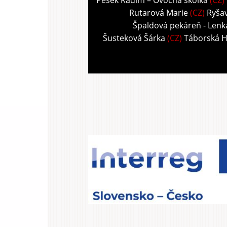
Pešek Radim – Ovocná školka
(CZ)
Rutarová Marie
(CZ)
Ryša
Špaldová pekáreň - Len
Šusteková Šárka
(CZ)
Táborská 