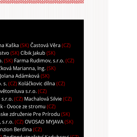
ma Kaška
(SK)
Častová Věra
(CZ)
stvo
(SK)
Cíbik Jakub
(SK)
o.
(SK)
Farma Rudimov, s.r.o.
(CZ)
ková Marianna, Ing.
(SK)
 Jolana Adámková
(SK)
 s.
(CZ)
Koláčkovic dílna
(CZ)
větomluva s.r.o.
(CZ)
s.r.o.
(CZ)
Machalová Silvie
(CZ)
k - Ovoce ze stromu
(CZ)
ske združenie Pre Prírodu
(SK)
s.r.o.
(CZ)
OVOSAD MYJAVA
(SK)
nzion Berdina
(CZ)