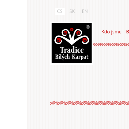
Přejít
k
CS
SK
EN
hlavnímu
obsahu
Kdo jsme
B
Tradice Bílých Karpat
Hlavní
záložky