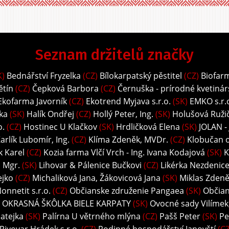
Seznam držitelů značky
K)
Bednářství Fryzelka
(CZ)
Bílokarpatský pěstitel
(CZ)
Biofar
ětín
(CZ)
Čepková Barbora
(CZ)
Černuška - prírodné kvetinár
Ekofarma Javorník
(CZ)
Ekotrend Myjava s.r.o.
(SK)
EMKO s.r.
ka
(SK)
Halík Ondřej
(CZ)
Hollý Peter, Ing.
(SK)
Holušová Ružič
o.
(CZ)
Hostinec U Klačkov
(SK)
Hrdličková Elena
(SK)
JOLAN -
arlík Lubomír, Ing.
(CZ)
Klíma Zdeněk, MVDr.
(CZ)
Klobučan o.
k Karel
(CZ)
Kozia farma Vlčí Vrch - Ing. Ivana Kodajová
(SK)
K
, Mgr.
(SK)
Lihovar & Pálenice Bučkovi
(CZ)
Likérka Nezdenice 
ejko
(CZ)
Michaliková Jana, Žákovicová Jana
(SK)
Miklas Zdeně
onnetit s.r.o.
(CZ)
Občianske združenie Pangaea
(SK)
Občian
 OKRASNÁ ŠKÔLKA BIELE KARPATY
(SK)
Ovocné sady Vilímek, 
atejka
(SK)
Palírna U větrného mlýna
(CZ)
Pašš Peter
(SK)
Pe