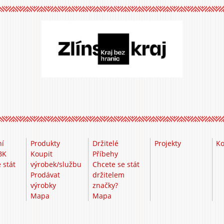
ní
Produkty
Držitelé
Projekty
Ko
BK
Koupit
Příbehy
 stát
výrobek/službu
Chcete se stát
m
Prodávat
držitelem
výrobky
značky?
Mapa
Mapa