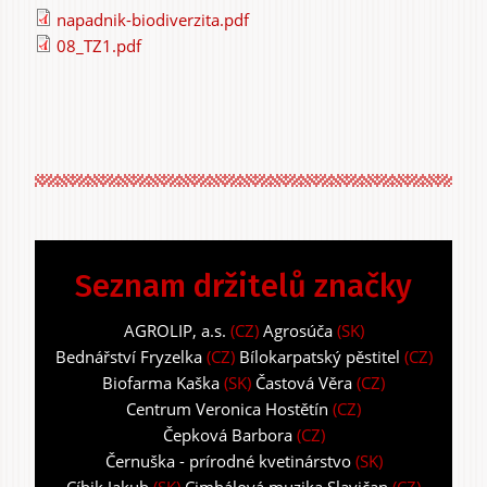
napadnik-biodiverzita.pdf
08_TZ1.pdf
Seznam držitelů značky
AGROLIP, a.s.
(CZ)
Agrosúča
(SK)
Bednářství Fryzelka
(CZ)
Bílokarpatský pěstitel
(CZ)
Biofarma Kaška
(SK)
Častová Věra
(CZ)
Centrum Veronica Hostětín
(CZ)
Čepková Barbora
(CZ)
Černuška - prírodné kvetinárstvo
(SK)
Cíbik Jakub
(SK)
Cimbálová muzika Slavičan
(CZ)