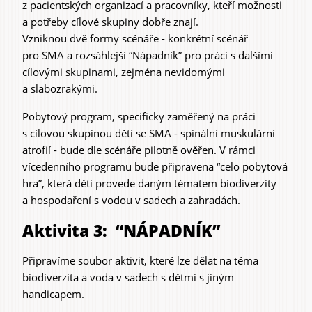
z pacientských organizací a pracovníky, kteří možnosti
a potřeby cílové skupiny dobře znají.
Vzniknou dvě formy scénáře - konkrétní scénář
pro SMA a rozsáhlejší “Nápadník” pro práci s dalšími
cílovými skupinami, zejména nevidomými
a slabozrakými.
Pobytový program, specificky zaměřený na práci
s cílovou skupinou dětí se SMA - spinální muskulární
atrofií - bude dle scénáře pilotně ověřen. V rámci
vícedenního programu bude připravena “celo pobytová
hra”, která děti provede daným tématem biodiverzity
a hospodaření s vodou v sadech a zahradách.
Aktivita 3: “NÁPADNÍK”
Připravíme soubor aktivit, které lze dělat na téma
biodiverzita a voda v sadech s dětmi s jiným
handicapem.