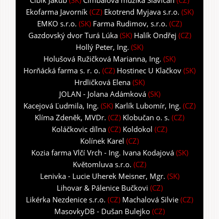
Ekofarma Javorník
(CZ)
Ekotrend Myjava s.r.o.
(SK)
EMKO s.r.o.
(SK)
Farma Rudimov, s.r.o.
(CZ)
Gazdovský dvor Turá Lúka
(SK)
Halík Ondřej
(CZ)
Hollý Peter, Ing.
(SK)
Holušová Ružičková Marianna, Ing.
(SK)
Horňácká farma s. r. o.
(CZ)
Hostinec U Klačkov
(SK)
Hrdličková Elena
(SK)
JOLAN - Jolana Adámková
(SK)
Kacejová Ľudmila, Ing.
(SK)
Karlík Lubomír, Ing.
(CZ)
Klíma Zdeněk, MVDr.
(CZ)
Klobučan o. s.
(CZ)
Koláčkovic dílna
(CZ)
Koldokol
(CZ)
Kolínek Karel
(CZ)
Kozia farma Vlčí Vrch - Ing. Ivana Kodajová
(SK)
Květomluva s.r.o.
(CZ)
Lenivka - Lucie Uherek Meisner, Mgr.
(SK)
Lihovar & Pálenice Bučkovi
(CZ)
Likérka Nezdenice s.r.o.
(CZ)
Machalová Silvie
(CZ)
MasovkyDB - Dušan Bulejko
(CZ)