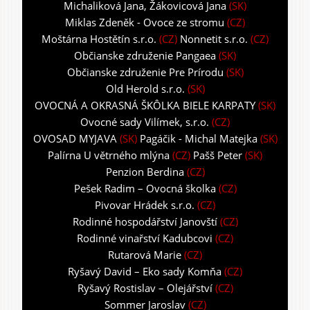
Michaliková Jana, Žákovicová Jana
(SK)
Miklas Zdeněk - Ovoce ze stromu
(CZ)
Moštárna Hostětín s.r.o.
(CZ)
Nonnetit s.r.o.
(CZ)
Občianske združenie Pangaea
(SK)
Občianske združenie Pre Prírodu
(SK)
Old Herold s.r.o.
(SK)
OVOCNÁ A OKRASNÁ ŠKÔLKA BIELE KARPATY
(SK)
Ovocné sady Vilímek, s.r.o.
(CZ)
OVOSAD MYJAVA
(SK)
Pagáčik - Michal Matejka
(SK)
Palírna U větrného mlýna
(CZ)
Pašš Peter
(SK)
Penzion Berdina
(CZ)
Pešek Radim – Ovocná školka
(CZ)
Pivovar Hrádek s.r.o.
(CZ)
Rodinné hospodářství Janovští
(CZ)
Rodinné vinařství Kadubcovi
(CZ)
Rutarová Marie
(CZ)
Ryšavý David – Eko sady Komňa
(CZ)
Ryšavý Rostislav – Olejářství
(CZ)
Sommer Jaroslav
(CZ)