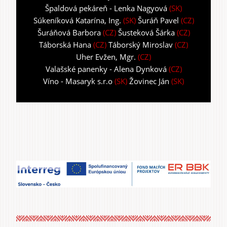
Špaldová pekáreň - Lenka Nagyová
(SK)
Súkeníková Katarína, Ing.
(SK)
Šuráň Pavel
(CZ)
Šuráňová Barbora
(CZ)
Šusteková Šárka
(CZ)
Táborská Hana
(CZ)
Táborský Miroslav
(CZ)
Uher Evžen, Mgr.
(CZ)
Valašské panenky - Alena Dynková
(CZ)
Víno - Masaryk s.r.o
(SK)
Žovinec Ján
(SK)