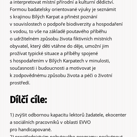
a interpretovat místní přírodní a kulturní dědictví.
Formou badatelsky orientované výuky je seznámit
s krajinou Bílých Karpat a přinést poznání
v souvislostech o podpoře biodiverzity a hospodaření
s vodou, to vše na základě poutavého příběhu
o udržitelném způsobu života fiktivních místních
obyvatel, který děti vtáhne do děje, umožní jim
prožívat typické situace a příběhy spojené
s hospodařením v Bílých Karpatech v minulosti,
současnosti i budoucnosti a motivovat je
k zodpovědnému způsobu života a péči o životní
prostředí.
Dílčí cíle:
1) zvýšit odbornou kapacitu lektorů žadatele, ekocenter
a sociálních pracovníků v oblasti EVVO
pro handicapované.
2) prostřednictvím pobytového programu poskytnout