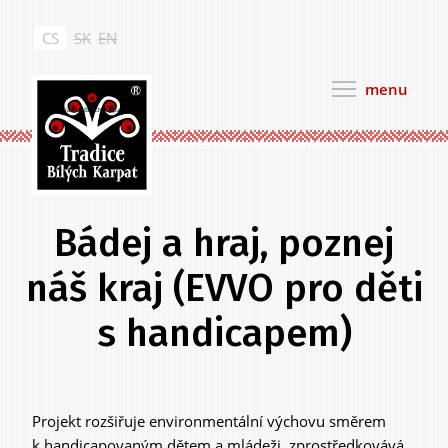
Přejít
k
CS
SK
EN
hlavnímu
obsahu
menu
Tradice Bílých Karpat
Bádej a hraj, poznej
náš kraj (EVVO pro děti
s handicapem)
Projekt rozšiřuje environmentální výchovu směrem
Hlavní
k handicapovaným dětem a mládeži, zprostředkovává