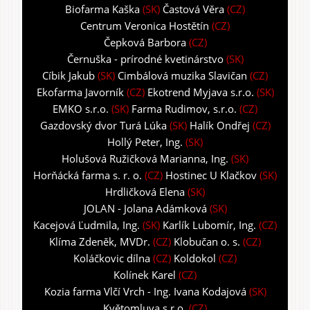
Biofarma Kaška
(SK)
Častová Věra
(CZ)
Centrum Veronica Hostětín
(CZ)
Čepková Barbora
(CZ)
Černuška - prírodné kvetinárstvo
(SK)
Cíbik Jakub
(SK)
Cimbálová muzika Slavičan
(CZ)
Ekofarma Javorník
(CZ)
Ekotrend Myjava s.r.o.
(SK)
EMKO s.r.o.
(SK)
Farma Rudimov, s.r.o.
(CZ)
Gazdovský dvor Turá Lúka
(SK)
Halík Ondřej
(CZ)
Hollý Peter, Ing.
(SK)
Holušová Ružičková Marianna, Ing.
(SK)
Horňácká farma s. r. o.
(CZ)
Hostinec U Klačkov
(SK)
Hrdličková Elena
(SK)
JOLAN - Jolana Adámková
(SK)
Kacejová Ľudmila, Ing.
(SK)
Karlík Lubomír, Ing.
(CZ)
Klíma Zdeněk, MVDr.
(CZ)
Klobučan o. s.
(CZ)
Koláčkovic dílna
(CZ)
Koldokol
(CZ)
Kolínek Karel
(CZ)
Kozia farma Vlčí Vrch - Ing. Ivana Kodajová
(SK)
Květomluva s.r.o.
(CZ)