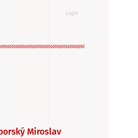
Login
 Interior
s
ences &
borský Miroslav