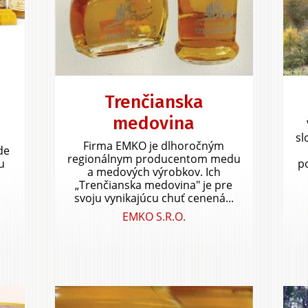
Trenčianska
medovina
sl
Firma EMKO je dlhoročným
de
regionálnym producentom medu
u
p
a medových výrobkov. Ich
„Trenčianska medovina" je pre
svoju vynikajúcu chuť cenená...
EMKO S.R.O.