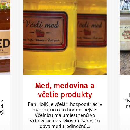
Med, medovina a
včelie produkty
 v
či
Pán Hollý je včelár, hospodáriaci v
ed
n
malom, no o to hodnotnejšie.
ný,
Včelnicu má umiestnenú vo
Vrbovciach v slivkovom sade, čo
dáva medu jedinečnú...