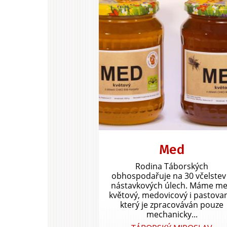
Med
Rodina Táborských
obhospodařuje na 30 včelstev
nástavkových úlech. Máme m
květový, medovicový i pastova
který je zpracováván pouze
mechanicky...