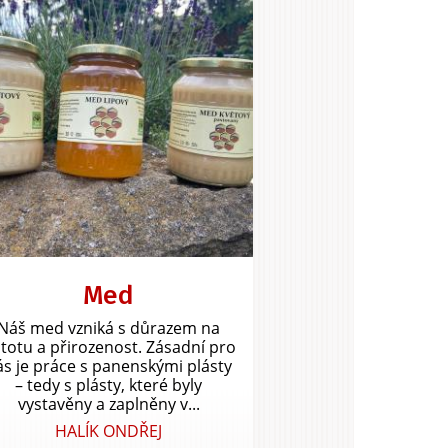
Med
Náš med vzniká s důrazem na
stotu a přirozenost. Zásadní pro
ás je práce s panenskými plásty
– tedy s plásty, které byly
vystavěny a zaplněny v...
HALÍK ONDŘEJ