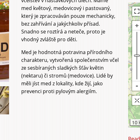
včelstev v nástavkových úlech. Máme
Orchard
Agrito
med květový, medovicový i pastovaný,
který je zpracováván pouze mechanicky,
bez zahřívání a jakýchkoliv přísad.
Snadno se roztírá a neteče, proto je
vhodný zvláště pro děti.
Med je hodnotná potravina přírodního
charakteru, vytvořená společenstvím včel
ze sesbíraných sladkých šťáv květin
(nektaru) či stromů (medovice). Lidé by
měli jíst med z lokality, kde žijí, jako
prevenci proti pylovým alergiím.
10 
Read