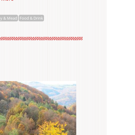
Táborský
Miroslav
y & Mead
Food & Drink