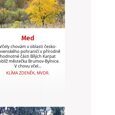
Med
Včely chovám v oblasti česko-
ovenského pohraničí v přírodně
hodnotné části Bílých Karpat
oblíž městečka Brumov-Bylnice.
V chovu včel...
KLÍMA ZDENĚK, MVDR.