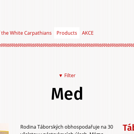
f the White Carpathians
Products
AKCE
▼ Filter
Med
Food & Drink
Clothing &
Home &
Personal Item
Garden &
Services
Experi
Tá
Rodina Táborských obhospodařuje na 30