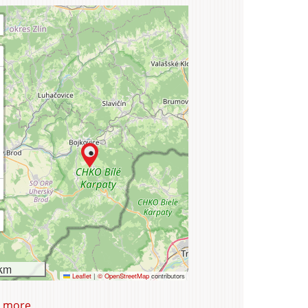
urism
km
Leaflet
|
© OpenStreetMap
contributors
 more
about