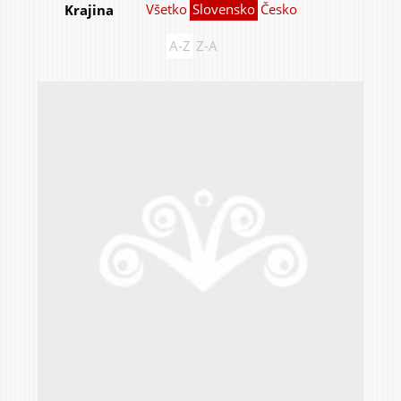
Všetko
Slovensko
Česko
Krajina
A-Z
Z-A
Do domu a bytu
Do záhrady a sadu
Služby