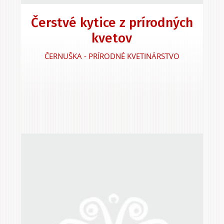
Čerstvé kytice z prírodných
kvetov
Zážitky
a agroturistika
ČERNUŠKA - PRÍRODNÉ KVETINÁRSTVO