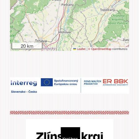
20 km
Leaflet
|
© OpenStreetMap
contributors