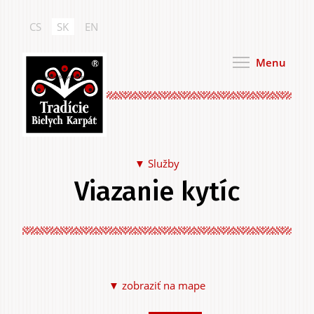
Skočiť
na
CS
SK
EN
hlavný
obsah
Menu
Tradície Bielych Karpát
Služby
Viazanie kytíc
Jedlo a pitie
▼ zobraziť na mape
Na seba