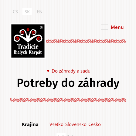
Skočiť
na
CS
SK
EN
hlavný
obsah
Menu
Tradície Bielych Karpát
Do záhrady a sadu
Potreby do záhrady
Jedlo a pitie
Všetko
Slovensko
Česko
Krajina
Na seba