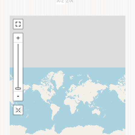
A-Z
Z-A
Do domu a bytu
Do záhrady a sadu
Služby