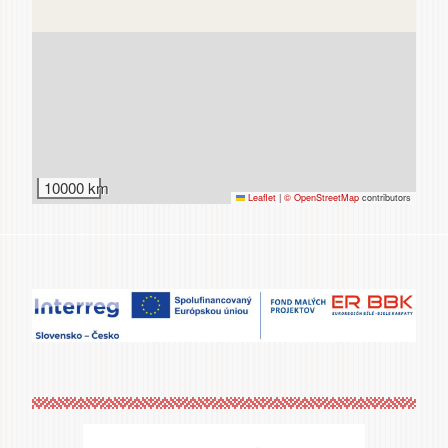
Zážitky
a agroturistika
10000 km
Leaflet
|
© OpenStreetMap
contributors