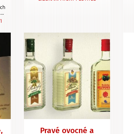
ích
..
I
,
Pravé ovocné a