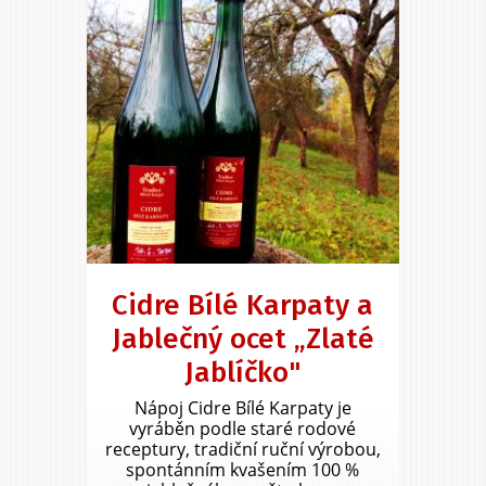
Cidre Bílé Karpaty a
Jablečný ocet „Zlaté
Jablíčko"
Nápoj Cidre Bílé Karpaty je
vyráběn podle staré rodové
receptury, tradiční ruční výrobou,
spontánním kvašením 100 %