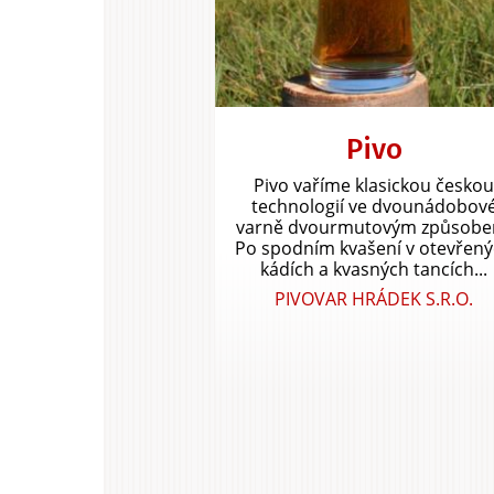
Pivo
Pivo vaříme klasickou česko
technologií ve dvounádobov
varně dvourmutovým způsobe
Po spodním kvašení v otevřen
kádích a kvasných tancích...
PIVOVAR HRÁDEK S.R.O.