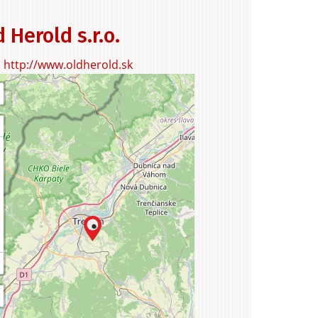
uristika
 Herold s.r.o.
http://www.oldherold.sk