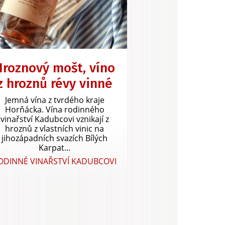
Hroznový mošt, víno
z hroznů révy vinné
Jemná vína z tvrdého kraje
Horňácka. Vína rodinného
vinařství Kadubcovi vznikají z
hroznů z vlastních vinic na
jihozápadních svazích Bílých
Karpat...
ODINNÉ VINAŘSTVÍ KADUBCOVI