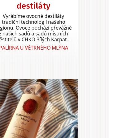
destiláty
Vyrábíme ovocné destiláty
tradiční technologií našeho
egionu. Ovoce pochází převážně
z našich sadů a sadů místních
ěstitelů v CHKO Bílých Karpat...
PALÍRNA U VĚTRNÉHO MLÝNA