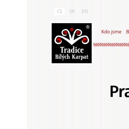
Přejít
k
CS
SK
EN
hlavnímu
obsahu
Kdo jsme
B
Tradice Bílých Karpat
Pr