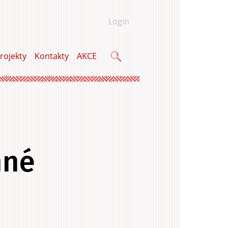
Login
rojekty
Kontakty
AKCE
Vyhledávání
nné
u a bytu