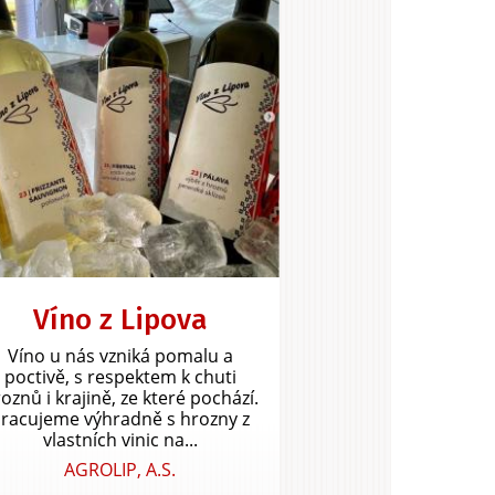
Víno z Lipova
Víno u nás vzniká pomalu a
poctivě, s respektem k chuti
oznů i krajině, ze které pochází.
racujeme výhradně s hrozny z
vlastních vinic na...
AGROLIP, A.S.