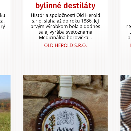
bylinné destiláty
oku
História spoločnosti Old Herold
ca.
s.r.o. siaha až do roku 1886. Jej
orý
prvým výrobkom bola a dodnes
r
sa aj vyrába svetoznáma
Medicinálna borovička...
p
OLD HEROLD S.R.O.