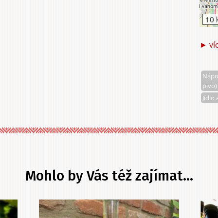
10 
► ví
Nápoj
pivo)
Jídlo 
Mohlo by Vás též zajímat...