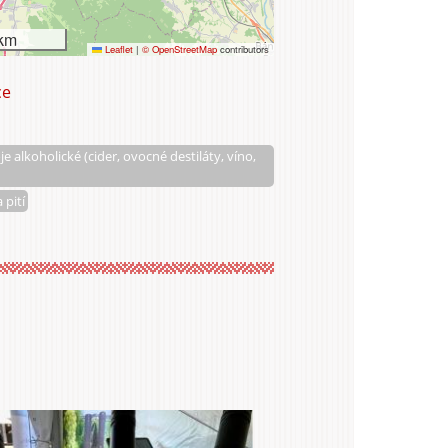
km
Leaflet
|
© OpenStreetMap
contributors
ce
Old
Herold
s.r.o.
e alkoholické (cider, ovocné destiláty, víno,
a pití