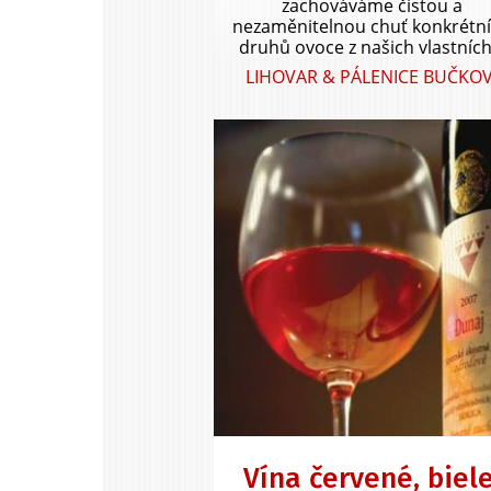
zachováváme čistou a
nezaměnitelnou chuť konkrétn
druhů ovoce z našich vlastních.
LIHOVAR & PÁLENICE BUČKOV
Vína červené, biele