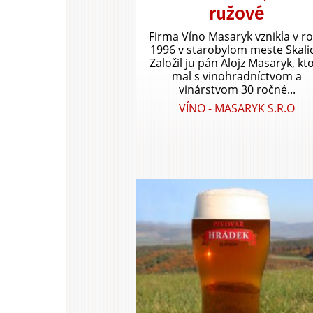
ružové
Firma Víno Masaryk vznikla v r
1996 v starobylom meste Skali
Založil ju pán Alojz Masaryk, kt
mal s vinohradníctvom a
vinárstvom 30 ročné...
VÍNO - MASARYK S.R.O