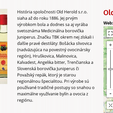
a sadu
a agrot
Old
História spoločnosti Old Herold s.r.o.
siaha až do roku 1886. Jej prvým
výrobkom bola a dodnes sa aj vyrába
svetoznáma Medicinálna borovička
Juniperus. Značku TBK okrem nej získali i
ďalšie pravé destiláty: Bošácka slivovica
(nadväzujúca na povestný ovocinársky
región), Hruškovica, Malinovica,
Kalvadest, Angelika bitter, Trenčianska a
Slovenská borovička Juniperus či
Považský repák, ktorý je starou
regionálnou špecialitou. Pri výrobe sú
používané tradičné postupy so snahou o
maximálne využívanie bylín a ovocia z
regiónu.