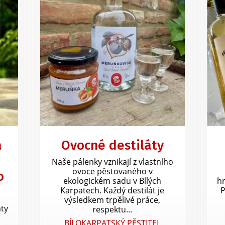
a
Ovocné destiláty
Naše pálenky vznikají z vlastního
ovoce pěstovaného v
o
ekologickém sadu v Bílých
hr
Karpatech. Každý destilát je
P
výsledkem trpělivé práce,
áty
respektu...
BÍLOKARPATSKÝ PĚSTITEL