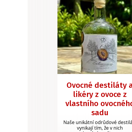
Ovocné destiláty 
likéry z ovoce z
vlastního ovocnéh
sadu
Naše unikátní odrůdové destil
vynikají tím, že v nich