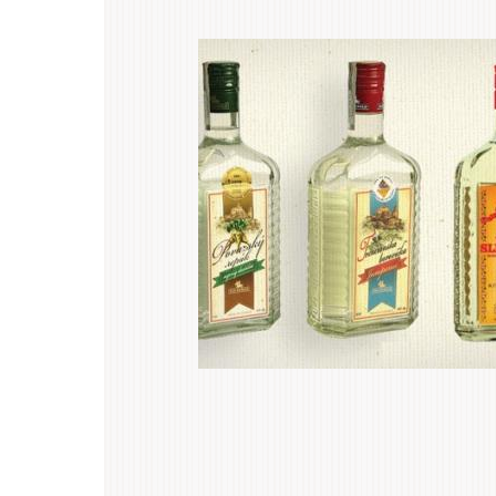
Hlavní
.
záložky