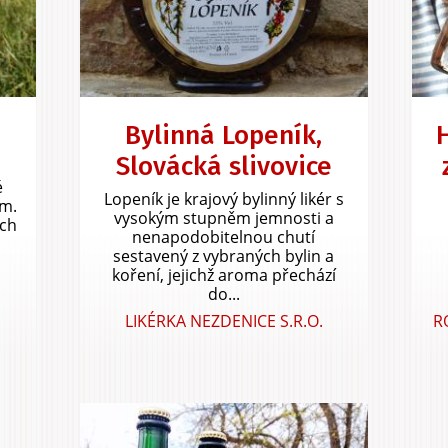
Bylinná Lopeník,
Slovácká slivovice
u
é
Lopeník je krajový bylinný likér s
m.
vysokým stupněm jemnosti a
ých
nenapodobitelnou chutí
sestavený z vybraných bylin a
koření, jejichž aroma přechází
do...
LIKÉRKA NEZDENICE S.R.O.
R