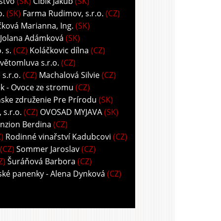
stvo
(SK)
Cíbik Jakub
(SK)
o.
(SK)
Farma Rudimov, s.r.o.
(CZ)
ková Marianna, Ing.
(SK)
 Jolana Adámková
(SK)
 s.
(CZ)
Koláčkovic dílna
(CZ)
větomluva s.r.o.
(CZ)
s.r.o.
(CZ)
Machalová Silvie
(CZ)
k - Ovoce ze stromu
(CZ)
ske združenie Pre Prírodu
(SK)
s.r.o.
(CZ)
OVOSAD MYJAVA
(SK)
nzion Berdina
(CZ)
)
Rodinné vinařství Kadubcovi
(CZ)
(CZ)
Sommer Jaroslav
(CZ)
Z)
Šuráňová Barbora
(CZ)
ské panenky - Alena Dynková
(CZ)