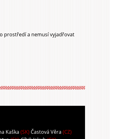
ho prostředí a nemusí vyjadřovat
ma Kaška
(SK)
Častová Věra
(CZ)