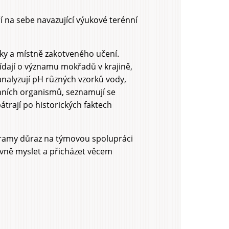
í na sebe navazující výukové terénní
ky a místně zakotveného učení.
dají o významu mokřadů v krajině,
nalyzují pH různých vzorků vody,
onních organismů, seznamují se
trají po historických faktech
gramy důraz na týmovou spolupráci
ivně myslet a přicházet věcem