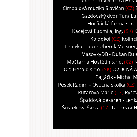
Centrum Veronica Host
Cimbálová muzika Slavičan
(CZ)
Gazdovský dvor Turá Lú
Horňácká farma s. r. 
Kacejová Ľudmila, Ing.
(SK)
K
Koldokol
(CZ)
Kolíne
Lenivka - Lucie Uherek Meisner
MasovkyDB - Dušan Bul
Moštárna Hostětín s.r.o.
(CZ)
N
Old Herold s.r.o.
(SK)
OVOCNÁ A
Pagáčik - Michal M
Pešek Radim – Ovocná školka
(CZ)
Rutarová Marie
(CZ)
Ryša
Špaldová pekáreň - Len
Šusteková Šárka
(CZ)
Táborská 