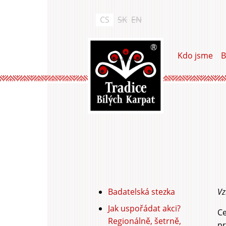
Přejít
k
CS
SK
EN
hlavnímu
obsahu
Kdo jsme
B
Tradice Bílých Karpat
Badatelská stezka
Vz
Hlavní
Jak uspořádat akci?
záložky
Ce
Regionálně, šetrně,
pr