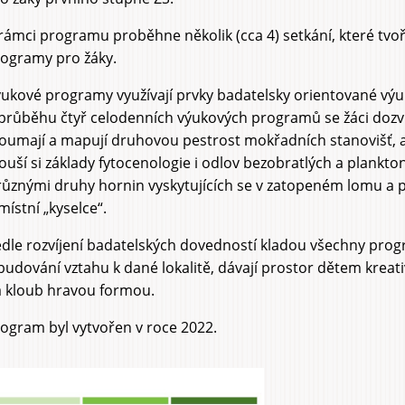
rámci programu proběhne několik (cca 4) setkání, které tvoř
ogramy pro žáky.
ukové programy využívají prvky badatelsky orientované výu
průběhu čtyř celodenních výukových programů se žáci dozví
oumají a mapují druhovou pestrost mokřadních stanovišť, a
ouší si základy fytocenologie i odlov bezobratlých a plankt
různými druhy hornin vyskytujících se v zatopeném lomu a pá
místní „kyselce“.
dle rozvíjení badatelských dovedností kladou všechny pro
budování vztahu k dané lokalitě, dávají prostor dětem kreat
 kloub hravou formou.
ogram byl vytvořen v roce 2022.