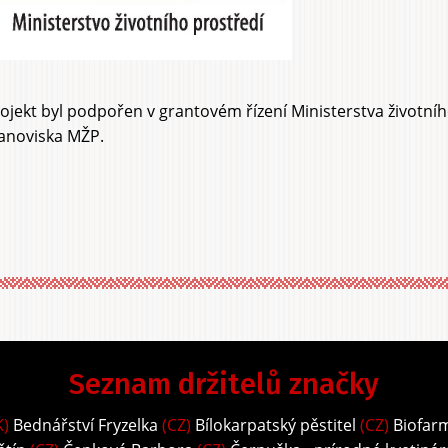
ojekt byl podpořen v grantovém řízení Ministerstva životní
anoviska MŽP.
Seznam držitelů značky
K)
Bednářství Fryzelka
(CZ)
Bílokarpatský pěstitel
(CZ)
Biofar