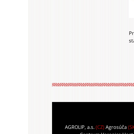
Pr
st
AGROLIP, a.s.
(CZ)
Agrosúča
(S