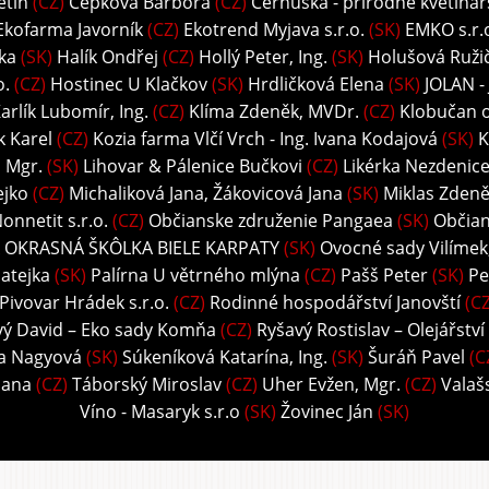
ětín
(CZ)
Čepková Barbora
(CZ)
Černuška - prírodné kvetinár
Ekofarma Javorník
(CZ)
Ekotrend Myjava s.r.o.
(SK)
EMKO s.r.
ka
(SK)
Halík Ondřej
(CZ)
Hollý Peter, Ing.
(SK)
Holušová Ružič
o.
(CZ)
Hostinec U Klačkov
(SK)
Hrdličková Elena
(SK)
JOLAN -
arlík Lubomír, Ing.
(CZ)
Klíma Zdeněk, MVDr.
(CZ)
Klobučan o.
k Karel
(CZ)
Kozia farma Vlčí Vrch - Ing. Ivana Kodajová
(SK)
K
, Mgr.
(SK)
Lihovar & Pálenice Bučkovi
(CZ)
Likérka Nezdenice 
ejko
(CZ)
Michaliková Jana, Žákovicová Jana
(SK)
Miklas Zdeně
onnetit s.r.o.
(CZ)
Občianske združenie Pangaea
(SK)
Občian
 OKRASNÁ ŠKÔLKA BIELE KARPATY
(SK)
Ovocné sady Vilímek, 
atejka
(SK)
Palírna U větrného mlýna
(CZ)
Pašš Peter
(SK)
Pe
Pivovar Hrádek s.r.o.
(CZ)
Rodinné hospodářství Janovští
(CZ
vý David – Eko sady Komňa
(CZ)
Ryšavý Rostislav – Olejářství
ka Nagyová
(SK)
Súkeníková Katarína, Ing.
(SK)
Šuráň Pavel
(C
Hana
(CZ)
Táborský Miroslav
(CZ)
Uher Evžen, Mgr.
(CZ)
Valaš
Víno - Masaryk s.r.o
(SK)
Žovinec Ján
(SK)