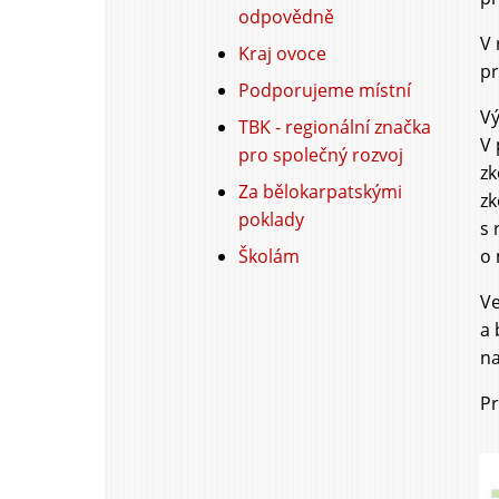
odpovědně
V 
Kraj ovoce
pr
Podporujeme místní
Vý
TBK - regionální značka
V 
pro společný rozvoj
zk
Za bělokarpatskými
zk
poklady
s 
Školám
o 
Ve
a 
na
Pr