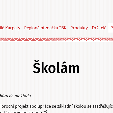
ílé Karpaty
Regionální značka TBK
Produkty
Držitelé
P
Školám
hůru do mokřadu
loroční projekt spolupráce se základní školou se zastřeš
o žáky prvního stupně ZŠ.